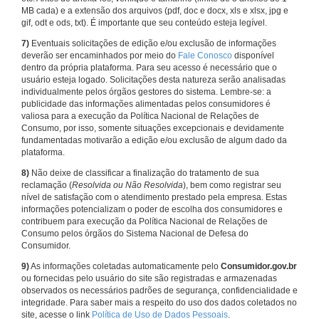
MB cada) e a extensão dos arquivos (pdf, doc e docx, xls e xlsx, jpg e
gif, odt e ods, txt). É importante que seu conteúdo esteja legível.
7)
Eventuais solicitações de edição e/ou exclusão de informações
deverão ser encaminhados por meio do
Fale Conosco
disponível
dentro da própria plataforma. Para seu acesso é necessário que o
usuário esteja logado. Solicitações desta natureza serão analisadas
individualmente pelos órgãos gestores do sistema. Lembre-se: a
publicidade das informações alimentadas pelos consumidores é
valiosa para a execução da Política Nacional de Relações de
Consumo, por isso, somente situações excepcionais e devidamente
fundamentadas motivarão a edição e/ou exclusão de algum dado da
plataforma.
8)
Não deixe de classificar a finalização do tratamento de sua
reclamação (
Resolvida ou Não Resolvida
), bem como registrar seu
nível de satisfação com o atendimento prestado pela empresa. Estas
informações potencializam o poder de escolha dos consumidores e
contribuem para execução da Política Nacional de Relações de
Consumo pelos órgãos do Sistema Nacional de Defesa do
Consumidor.
9)
As informações coletadas automaticamente pelo
Consumidor.gov.br
ou fornecidas pelo usuário do site são registradas e armazenadas
observados os necessários padrões de segurança, confidencialidade e
integridade. Para saber mais a respeito do uso dos dados coletados no
site, acesse o link
Política de Uso de Dados Pessoais
.