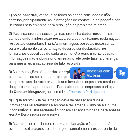
,
1)
Ao se cadastrar, verifique se todos os dados solicitados estão
corretos, principalmente as informações de contato - elas poderão ser
utilizadas pela empresa para resolução do problema relatado.
2)
Para sua própria segurança, não preencha dados pessoais em
campos onde a informação postada será pública (campo reclamação,
resposta e comentário final). As informações pessoais necessárias
para o tratamento da reclamação deverão ser declaradas nos
formulários específicos de cada assunto. O preenchimento dessas
informações não é obrigatório, entretanto, ele pode fazer a diferença
para que a reclamação seja de fato resolvida.
3)
As reclamações só poderão ser registradas em face de empresas
cadastradas, ou seja, aquelas que previamente assumiram
compromissos de receber, analisar e investir esforços para resolução
dos problemas apresentados. Para saber quais empresas participam
do
Consumidor.gov.br
, acesse o link
Empresas Participantes
.
4)
Fique atento! Sua reclamação deve se basear em fatos e
informações relacionados à empresa reclamada. Caso haja alguma
inconsistência, sua reclamação poderá ser encaminhada para análise
dos órgãos gestores do sistema.
5)
Acompanhe o andamento de sua reclamação e fique atento às
eventuais solicitações de informações complementares por parte da