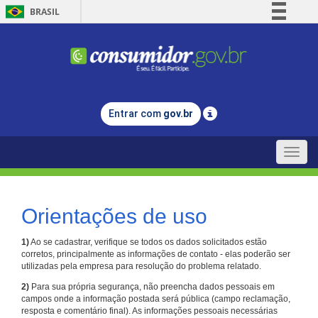
BRASIL
Simplifique!
Comunica BR
Participe
Acesso à informação
Entrar com
gov.br
Legislação
Canais
Toggle
naviga
Orientações de uso
1)
Ao se cadastrar, verifique se todos os dados solicitados estão
corretos, principalmente as informações de contato - elas poderão ser
utilizadas pela empresa para resolução do problema relatado.
2)
Para sua própria segurança, não preencha dados pessoais em
campos onde a informação postada será pública (campo reclamação,
resposta e comentário final). As informações pessoais necessárias