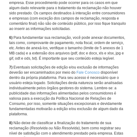
empresa. Esse procedimento pode ocorrer para os casos em que
algum dado relevante para o tratamento da reclamação não houver
sido prestado. Os campos destinados à interação entre consumidores
e empresas (com exceção dos campos de reclamação, resposta e
comentário final) não são de conteúdo público, por isso fique tranquilo
ao inserir as informações solicitadas.
6)
Para fundamentar sua reclamação, você pode anexar documentos,
tais como, comprovante de pagamento, nota fiscal, ordem de serviço,
etc. Antes de anexá-los, verifique o tamanho (limite de 5 anexos de 1
MB cada) e a extensão dos arquivos (pdf, doc e docx, xls e xlsx, jpg e
gif, odt e ods, txt). É importante que seu conteúdo esteja legível.
7)
Eventuais solicitações de edição e/ou exclusão de informações
deverão ser encaminhados por meio do
Fale Conosco
disponível
dentro da própria plataforma. Para seu acesso é necessário que o
usuário esteja logado. Solicitações desta natureza serão analisadas
individualmente pelos órgãos gestores do sistema. Lembre-se: a
publicidade das informações alimentadas pelos consumidores é
valiosa para a execução da Política Nacional de Relações de
Consumo, por isso, somente situações excepcionais e devidamente
fundamentadas motivarão a edição e/ou exclusão de algum dado da
plataforma.
8)
Não deixe de classificar a finalização do tratamento de sua
reclamação (
Resolvida ou Não Resolvida
), bem como registrar seu
nível de satisfação com o atendimento prestado pela empresa. Estas