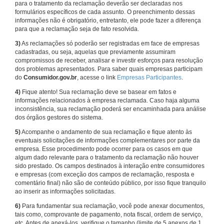
para o tratamento da reclamação deverão ser declaradas nos
formulários específicos de cada assunto. O preenchimento dessas
informações não é obrigatório, entretanto, ele pode fazer a diferença
para que a reclamação seja de fato resolvida.
3)
As reclamações só poderão ser registradas em face de empresas
cadastradas, ou seja, aquelas que previamente assumiram
compromissos de receber, analisar e investir esforços para resolução
dos problemas apresentados. Para saber quais empresas participam
do
Consumidor.gov.br
, acesse o link
Empresas Participantes
.
4)
Fique atento! Sua reclamação deve se basear em fatos e
informações relacionados à empresa reclamada. Caso haja alguma
inconsistência, sua reclamação poderá ser encaminhada para análise
dos órgãos gestores do sistema.
5)
Acompanhe o andamento de sua reclamação e fique atento às
eventuais solicitações de informações complementares por parte da
empresa. Esse procedimento pode ocorrer para os casos em que
algum dado relevante para o tratamento da reclamação não houver
sido prestado. Os campos destinados à interação entre consumidores
e empresas (com exceção dos campos de reclamação, resposta e
comentário final) não são de conteúdo público, por isso fique tranquilo
ao inserir as informações solicitadas.
6)
Para fundamentar sua reclamação, você pode anexar documentos,
tais como, comprovante de pagamento, nota fiscal, ordem de serviço,
etc. Antes de anexá-los, verifique o tamanho (limite de 5 anexos de 1