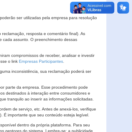
s poderão ser utilizadas pela empresa para resolução
eclamação, resposta e comentário final). As
 de cada assunto. O preenchimento dessas
ram compromissos de receber, analisar e investir
esse o link
Empresas Participantes
.
guma inconsistência, sua reclamação poderá ser
por parte da empresa. Esse procedimento pode
os destinados à interação entre consumidores e
 tranquilo ao inserir as informações solicitadas.
em de serviço, etc. Antes de anexá-los, verifique
t). É importante que seu conteúdo esteja legível.
sponível dentro da própria plataforma. Para seu
ãos gestores do sistema. Lembre-se: a publicidade