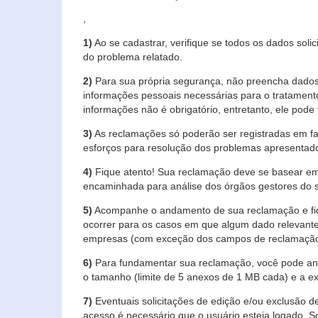
,
1)
Ao se cadastrar, verifique se todos os dados soli
do problema relatado.
2)
Para sua própria segurança, não preencha dados 
informações pessoais necessárias para o tratament
informações não é obrigatório, entretanto, ele pode 
3)
As reclamações só poderão ser registradas em fa
esforços para resolução dos problemas apresentad
4)
Fique atento! Sua reclamação deve se basear em
encaminhada para análise dos órgãos gestores do 
5)
Acompanhe o andamento de sua reclamação e fiqu
ocorrer para os casos em que algum dado relevante
empresas (com exceção dos campos de reclamação, re
6)
Para fundamentar sua reclamação, você pode anex
o tamanho (limite de 5 anexos de 1 MB cada) e a exte
7)
Eventuais solicitações de edição e/ou exclusão
acesso é necessário que o usuário esteja logado. S