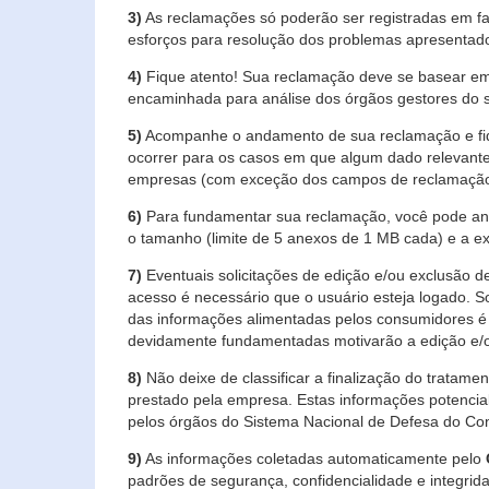
3)
As reclamações só poderão ser registradas em fa
esforços para resolução dos problemas apresentad
4)
Fique atento! Sua reclamação deve se basear em
encaminhada para análise dos órgãos gestores do 
5)
Acompanhe o andamento de sua reclamação e fiqu
ocorrer para os casos em que algum dado relevante
empresas (com exceção dos campos de reclamação, re
6)
Para fundamentar sua reclamação, você pode anex
o tamanho (limite de 5 anexos de 1 MB cada) e a exte
7)
Eventuais solicitações de edição e/ou exclusão
acesso é necessário que o usuário esteja logado. S
das informações alimentadas pelos consumidores é 
devidamente fundamentadas motivarão a edição e/o
8)
Não deixe de classificar a finalização do tratame
prestado pela empresa. Estas informações potenci
pelos órgãos do Sistema Nacional de Defesa do Co
9)
As informações coletadas automaticamente pelo
padrões de segurança, confidencialidade e integrida