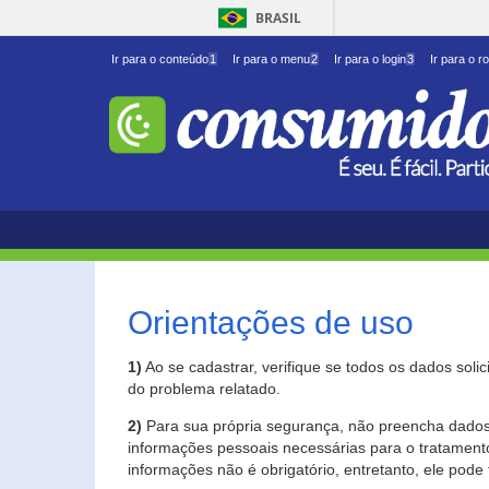
BRASIL
Ir para o conteúdo
1
Ir para o menu
2
Ir para o login
3
Ir para o r
Orientações de uso
1)
Ao se cadastrar, verifique se todos os dados soli
do problema relatado.
2)
Para sua própria segurança, não preencha dados 
informações pessoais necessárias para o tratament
informações não é obrigatório, entretanto, ele pode 