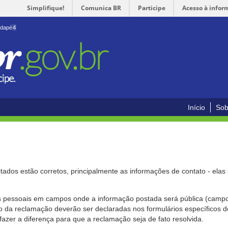
Simplifique!
Comunica BR
Participe
Acesso à infor
odapé
4
Início
Sob
citados estão corretos, principalmente as informações de contato - ela
pessoais em campos onde a informação postada será pública (campo r
o da reclamação deverão ser declaradas nos formulários específicos
fazer a diferença para que a reclamação seja de fato resolvida.