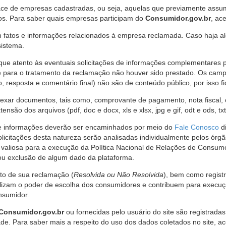
ce de empresas cadastradas, ou seja, aquelas que previamente assumi
os. Para saber quais empresas participam do
Consumidor.gov.br
, ac
 fatos e informações relacionados à empresa reclamada. Caso haja al
sistema.
e atento às eventuais solicitações de informações complementares 
 para o tratamento da reclamação não houver sido prestado. Os camp
sposta e comentário final) não são de conteúdo público, por isso fique
ar documentos, tais como, comprovante de pagamento, nota fiscal, ord
nsão dos arquivos (pdf, doc e docx, xls e xlsx, jpg e gif, odt e ods, tx
 de informações deverão ser encaminhados por meio do
Fale Conosco
di
olicitações desta natureza serão analisadas individualmente pelos órg
valiosa para a execução da Política Nacional de Relações de Consumo
u exclusão de algum dado da plataforma.
nto de sua reclamação (
Resolvida ou Não Resolvida
), bem como regist
alizam o poder de escolha dos consumidores e contribuem para execu
nsumidor.
Consumidor.gov.br
ou fornecidas pelo usuário do site são registrad
de. Para saber mais a respeito do uso dos dados coletados no site, ac