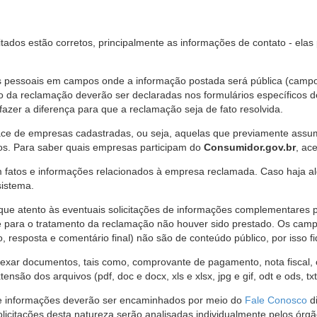
citados estão corretos, principalmente as informações de contato - ela
pessoais em campos onde a informação postada será pública (campo r
o da reclamação deverão ser declaradas nos formulários específicos
fazer a diferença para que a reclamação seja de fato resolvida.
ce de empresas cadastradas, ou seja, aquelas que previamente assumi
os. Para saber quais empresas participam do
Consumidor.gov.br
, ac
 fatos e informações relacionados à empresa reclamada. Caso haja al
sistema.
e atento às eventuais solicitações de informações complementares 
 para o tratamento da reclamação não houver sido prestado. Os camp
sposta e comentário final) não são de conteúdo público, por isso fique
ar documentos, tais como, comprovante de pagamento, nota fiscal, ord
nsão dos arquivos (pdf, doc e docx, xls e xlsx, jpg e gif, odt e ods, tx
 de informações deverão ser encaminhados por meio do
Fale Conosco
di
olicitações desta natureza serão analisadas individualmente pelos órg