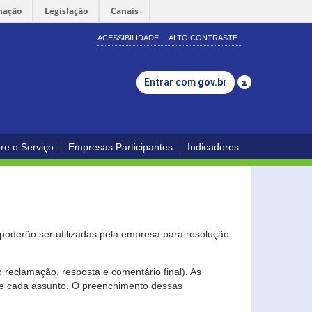
mação
Legislação
Canais
ACESSIBILIDADE
ALTO CONTRASTE
Entrar com
gov.br
re o Serviço
Empresas Participantes
Indicadores
s poderão ser utilizadas pela empresa para resolução
eclamação, resposta e comentário final). As
 de cada assunto. O preenchimento dessas