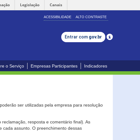
mação
Legislação
Canais
ACESSIBILIDADE
ALTO CONTRASTE
Entrar com
gov.br
re o Serviço
Empresas Participantes
Indicadores
s poderão ser utilizadas pela empresa para resolução
eclamação, resposta e comentário final). As
 de cada assunto. O preenchimento dessas