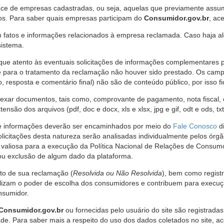
ce de empresas cadastradas, ou seja, aquelas que previamente assumi
os. Para saber quais empresas participam do
Consumidor.gov.br
, ac
 fatos e informações relacionados à empresa reclamada. Caso haja al
sistema.
e atento às eventuais solicitações de informações complementares 
 para o tratamento da reclamação não houver sido prestado. Os camp
sposta e comentário final) não são de conteúdo público, por isso fique
ar documentos, tais como, comprovante de pagamento, nota fiscal, ord
nsão dos arquivos (pdf, doc e docx, xls e xlsx, jpg e gif, odt e ods, tx
 de informações deverão ser encaminhados por meio do
Fale Conosco
di
olicitações desta natureza serão analisadas individualmente pelos órg
valiosa para a execução da Política Nacional de Relações de Consumo
u exclusão de algum dado da plataforma.
nto de sua reclamação (
Resolvida ou Não Resolvida
), bem como regist
alizam o poder de escolha dos consumidores e contribuem para execu
nsumidor.
Consumidor.gov.br
ou fornecidas pelo usuário do site são registrad
de. Para saber mais a respeito do uso dos dados coletados no site, ac