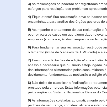
3)
As reclamações só poderão ser registradas em fa
esforços para resolução dos problemas apresentad
4)
Fique atento! Sua reclamação deve se basear em
encaminhada para análise dos órgãos gestores do 
5)
Acompanhe o andamento de sua reclamação e fiqu
ocorrer para os casos em que algum dado relevante
empresas (com exceção dos campos de reclamação, re
6)
Para fundamentar sua reclamação, você pode anex
o tamanho (limite de 5 anexos de 1 MB cada) e a exte
7)
Eventuais solicitações de edição e/ou exclusão
acesso é necessário que o usuário esteja logado. S
das informações alimentadas pelos consumidores é 
devidamente fundamentadas motivarão a edição e/o
8)
Não deixe de classificar a finalização do tratame
prestado pela empresa. Estas informações potenci
pelos órgãos do Sistema Nacional de Defesa do Co
9)
As informações coletadas automaticamente pelo
padrões de segurança, confidencialidade e integrida