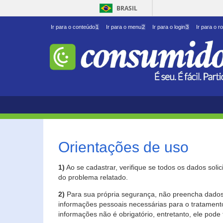
BRASIL
Ir para o conteúdo
1
Ir para o menu
2
Ir para o login
3
Ir para o r
Orientações de uso
1)
Ao se cadastrar, verifique se todos os dados soli
do problema relatado.
2)
Para sua própria segurança, não preencha dados 
informações pessoais necessárias para o tratament
informações não é obrigatório, entretanto, ele pode 