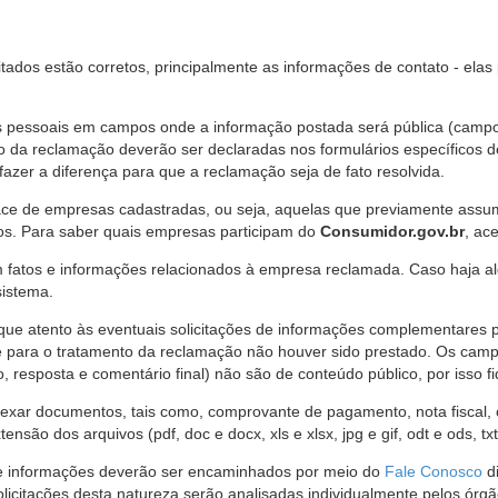
citados estão corretos, principalmente as informações de contato - ela
pessoais em campos onde a informação postada será pública (campo r
o da reclamação deverão ser declaradas nos formulários específicos
fazer a diferença para que a reclamação seja de fato resolvida.
ce de empresas cadastradas, ou seja, aquelas que previamente assumi
os. Para saber quais empresas participam do
Consumidor.gov.br
, ac
 fatos e informações relacionados à empresa reclamada. Caso haja al
sistema.
e atento às eventuais solicitações de informações complementares 
 para o tratamento da reclamação não houver sido prestado. Os camp
sposta e comentário final) não são de conteúdo público, por isso fique
ar documentos, tais como, comprovante de pagamento, nota fiscal, ord
nsão dos arquivos (pdf, doc e docx, xls e xlsx, jpg e gif, odt e ods, tx
 de informações deverão ser encaminhados por meio do
Fale Conosco
di
olicitações desta natureza serão analisadas individualmente pelos órg