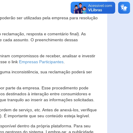
s poderão ser utilizadas pela empresa para resolução
eclamação, resposta e comentário final). As
 de cada assunto. O preenchimento dessas
ram compromissos de receber, analisar e investir
esse o link
Empresas Participantes
.
guma inconsistência, sua reclamação poderá ser
por parte da empresa. Esse procedimento pode
os destinados à interação entre consumidores e
 tranquilo ao inserir as informações solicitadas.
em de serviço, etc. Antes de anexá-los, verifique
t). É importante que seu conteúdo esteja legível.
sponível dentro da própria plataforma. Para seu
ãos gestores do sistema. Lembre-se: a publicidade