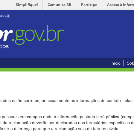
Simplifique!
Comunica BR
Participe
Acesso à infor
odapé
4
Início
Sob
citados estão corretos, principalmente as informações de contato - ela
pessoais em campos onde a informação postada será pública (campo r
o da reclamação deverão ser declaradas nos formulários específicos
fazer a diferença para que a reclamação seja de fato resolvida.