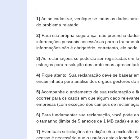
,
1)
Ao se cadastrar, verifique se todos os dados soli
do problema relatado.
2)
Para sua própria segurança, não preencha dados 
informações pessoais necessárias para o tratament
informações não é obrigatório, entretanto, ele pode 
3)
As reclamações só poderão ser registradas em fa
esforços para resolução dos problemas apresentad
4)
Fique atento! Sua reclamação deve se basear em
encaminhada para análise dos órgãos gestores do 
5)
Acompanhe o andamento de sua reclamação e fiqu
ocorrer para os casos em que algum dado relevante
empresas (com exceção dos campos de reclamação, re
6)
Para fundamentar sua reclamação, você pode anex
o tamanho (limite de 5 anexos de 1 MB cada) e a exte
7)
Eventuais solicitações de edição e/ou exclusão
acesso é necessário que o usuário esteja logado. S