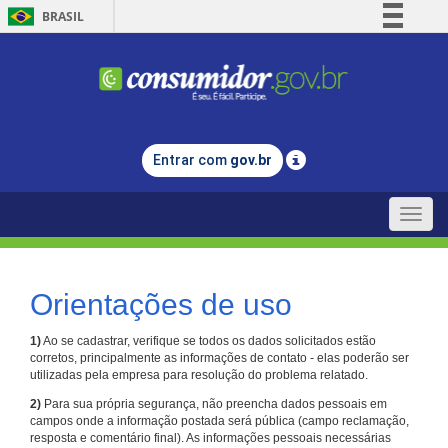
BRASIL
Simplifique!
Comunica BR
Participe
Acesso à informação
Entrar com
gov.br
Legislação
Canais
Toggle
naviga
Orientações de uso
1)
Ao se cadastrar, verifique se todos os dados solicitados estão
corretos, principalmente as informações de contato - elas poderão ser
utilizadas pela empresa para resolução do problema relatado.
2)
Para sua própria segurança, não preencha dados pessoais em
campos onde a informação postada será pública (campo reclamação,
resposta e comentário final). As informações pessoais necessárias