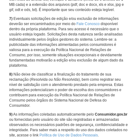
MB cada) e a extensão dos arquivos (pdf, doc e docx, xls e xlsx, jpg e
gif, odt e ods, txt). É importante que seu conteúdo esteja legível.
7)
Eventuais solicitações de edição e/ou exclusão de informações
deverão ser encaminhados por meio do
Fale Conosco
disponível
dentro da própria plataforma. Para seu acesso é necessário que o
usuário esteja logado. Solicitações desta natureza serão analisadas
individualmente pelos órgãos gestores do sistema. Lembre-se: a
publicidade das informações alimentadas pelos consumidores é
valiosa para a execução da Política Nacional de Relações de
Consumo, por isso, somente situações excepcionais e devidamente
fundamentadas motivarão a edição e/ou exclusão de algum dado da
plataforma.
8)
Não deixe de classificar a finalização do tratamento de sua
reclamação (
Resolvida ou Não Resolvida
), bem como registrar seu
nível de satisfação com o atendimento prestado pela empresa. Estas
informações potencializam o poder de escolha dos consumidores e
contribuem para execução da Política Nacional de Relações de
Consumo pelos órgãos do Sistema Nacional de Defesa do
Consumidor.
9)
As informações coletadas automaticamente pelo
Consumidor.gov.br
ou fornecidas pelo usuário do site são registradas e armazenadas
observados os necessários padrões de segurança, confidencialidade e
integridade. Para saber mais a respeito do uso dos dados coletados no
site, acesse o link
Política de Uso de Dados Pessoais
.