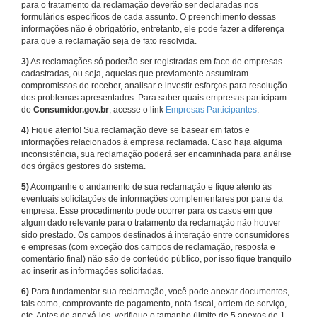
para o tratamento da reclamação deverão ser declaradas nos
formulários específicos de cada assunto. O preenchimento dessas
informações não é obrigatório, entretanto, ele pode fazer a diferença
para que a reclamação seja de fato resolvida.
3)
As reclamações só poderão ser registradas em face de empresas
cadastradas, ou seja, aquelas que previamente assumiram
compromissos de receber, analisar e investir esforços para resolução
dos problemas apresentados. Para saber quais empresas participam
do
Consumidor.gov.br
, acesse o link
Empresas Participantes
.
4)
Fique atento! Sua reclamação deve se basear em fatos e
informações relacionados à empresa reclamada. Caso haja alguma
inconsistência, sua reclamação poderá ser encaminhada para análise
dos órgãos gestores do sistema.
5)
Acompanhe o andamento de sua reclamação e fique atento às
eventuais solicitações de informações complementares por parte da
empresa. Esse procedimento pode ocorrer para os casos em que
algum dado relevante para o tratamento da reclamação não houver
sido prestado. Os campos destinados à interação entre consumidores
e empresas (com exceção dos campos de reclamação, resposta e
comentário final) não são de conteúdo público, por isso fique tranquilo
ao inserir as informações solicitadas.
6)
Para fundamentar sua reclamação, você pode anexar documentos,
tais como, comprovante de pagamento, nota fiscal, ordem de serviço,
etc. Antes de anexá-los, verifique o tamanho (limite de 5 anexos de 1