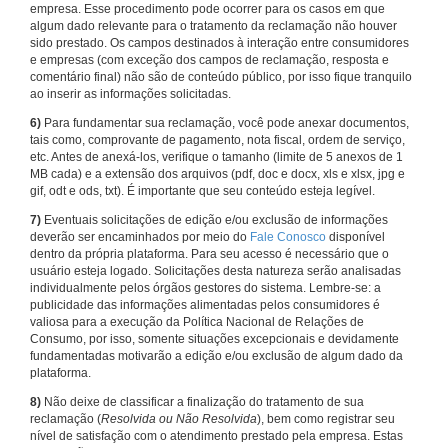
empresa. Esse procedimento pode ocorrer para os casos em que
algum dado relevante para o tratamento da reclamação não houver
sido prestado. Os campos destinados à interação entre consumidores
e empresas (com exceção dos campos de reclamação, resposta e
comentário final) não são de conteúdo público, por isso fique tranquilo
ao inserir as informações solicitadas.
6)
Para fundamentar sua reclamação, você pode anexar documentos,
tais como, comprovante de pagamento, nota fiscal, ordem de serviço,
etc. Antes de anexá-los, verifique o tamanho (limite de 5 anexos de 1
MB cada) e a extensão dos arquivos (pdf, doc e docx, xls e xlsx, jpg e
gif, odt e ods, txt). É importante que seu conteúdo esteja legível.
7)
Eventuais solicitações de edição e/ou exclusão de informações
deverão ser encaminhados por meio do
Fale Conosco
disponível
dentro da própria plataforma. Para seu acesso é necessário que o
usuário esteja logado. Solicitações desta natureza serão analisadas
individualmente pelos órgãos gestores do sistema. Lembre-se: a
publicidade das informações alimentadas pelos consumidores é
valiosa para a execução da Política Nacional de Relações de
Consumo, por isso, somente situações excepcionais e devidamente
fundamentadas motivarão a edição e/ou exclusão de algum dado da
plataforma.
8)
Não deixe de classificar a finalização do tratamento de sua
reclamação (
Resolvida ou Não Resolvida
), bem como registrar seu
nível de satisfação com o atendimento prestado pela empresa. Estas