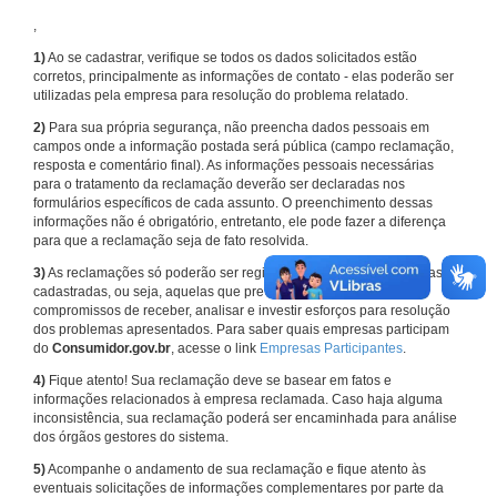
,
1)
Ao se cadastrar, verifique se todos os dados solicitados estão
corretos, principalmente as informações de contato - elas poderão ser
utilizadas pela empresa para resolução do problema relatado.
2)
Para sua própria segurança, não preencha dados pessoais em
campos onde a informação postada será pública (campo reclamação,
resposta e comentário final). As informações pessoais necessárias
para o tratamento da reclamação deverão ser declaradas nos
formulários específicos de cada assunto. O preenchimento dessas
informações não é obrigatório, entretanto, ele pode fazer a diferença
para que a reclamação seja de fato resolvida.
3)
As reclamações só poderão ser registradas em face de empresas
cadastradas, ou seja, aquelas que previamente assumiram
compromissos de receber, analisar e investir esforços para resolução
dos problemas apresentados. Para saber quais empresas participam
do
Consumidor.gov.br
, acesse o link
Empresas Participantes
.
4)
Fique atento! Sua reclamação deve se basear em fatos e
informações relacionados à empresa reclamada. Caso haja alguma
inconsistência, sua reclamação poderá ser encaminhada para análise
dos órgãos gestores do sistema.
5)
Acompanhe o andamento de sua reclamação e fique atento às
eventuais solicitações de informações complementares por parte da