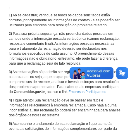
,
1)
Ao se cadastrar, verifique se todos os dados solicitados estão
corretos, principalmente as informações de contato - elas poderão ser
utilizadas pela empresa para resolução do problema relatado.
2)
Para sua própria segurança, não preencha dados pessoais em
campos onde a informação postada será pública (campo reclamação,
resposta e comentário final). As informações pessoais necessárias
para o tratamento da reclamação deverão ser declaradas nos
formulários específicos de cada assunto. O preenchimento dessas
informações não é obrigatório, entretanto, ele pode fazer a diferença
para que a reclamação seja de fato resolvida.
3)
As reclamações só poderão ser registradas em face de empresas
cadastradas, ou seja, aquelas que previamente assumiram
compromissos de receber, analisar e investir esforços para resolução
dos problemas apresentados. Para saber quais empresas participam
do
Consumidor.gov.br
, acesse o link
Empresas Participantes
.
4)
Fique atento! Sua reclamação deve se basear em fatos e
informações relacionados à empresa reclamada. Caso haja alguma
inconsistência, sua reclamação poderá ser encaminhada para análise
dos órgãos gestores do sistema.
5)
Acompanhe o andamento de sua reclamação e fique atento às
eventuais solicitações de informações complementares por parte da