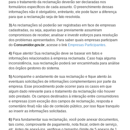
para o tratamento da reclamação deverão ser declaradas nos
formulários específicos de cada assunto. O preenchimento dessas
informações não é obrigatório, entretanto, ele pode fazer a diferença
para que a reclamação seja de fato resolvida.
3)
As reclamações só poderão ser registradas em face de empresas
cadastradas, ou seja, aquelas que previamente assumiram
compromissos de receber, analisar e investir esforços para resolução
dos problemas apresentados. Para saber quais empresas participam
do
Consumidor.gov.br
, acesse o link
Empresas Participantes
.
4)
Fique atento! Sua reclamação deve se basear em fatos e
informações relacionados à empresa reclamada. Caso haja alguma
inconsistência, sua reclamação poderá ser encaminhada para análise
dos órgãos gestores do sistema.
5)
Acompanhe o andamento de sua reclamação e fique atento às
eventuais solicitações de informações complementares por parte da
empresa. Esse procedimento pode ocorrer para os casos em que
algum dado relevante para o tratamento da reclamação não houver
sido prestado. Os campos destinados à interação entre consumidores
e empresas (com exceção dos campos de reclamação, resposta e
comentário final) não são de conteúdo público, por isso fique tranquilo
ao inserir as informações solicitadas.
6)
Para fundamentar sua reclamação, você pode anexar documentos,
tais como, comprovante de pagamento, nota fiscal, ordem de serviço,
etc. Antes de anexá-los, verifique o tamanho (limite de 5 anexos de 1