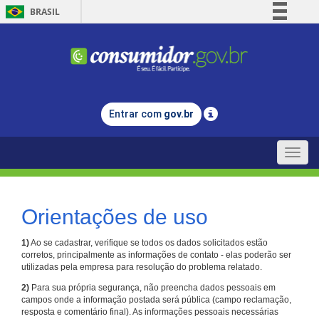
BRASIL
Simplifique!
Comunica BR
Participe
Acesso à informação
Entrar com
gov.br
Legislação
Canais
Toggle
naviga
Orientações de uso
1)
Ao se cadastrar, verifique se todos os dados solicitados estão
corretos, principalmente as informações de contato - elas poderão ser
utilizadas pela empresa para resolução do problema relatado.
2)
Para sua própria segurança, não preencha dados pessoais em
campos onde a informação postada será pública (campo reclamação,
resposta e comentário final). As informações pessoais necessárias