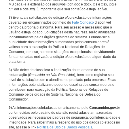
MB cada) e a extensão dos arquivos (pdf, doc e docx, xls e xlsx, jpg e
gif, odt e ods, txt). É importante que seu conteúdo esteja legível.
7)
Eventuais solicitações de edição e/ou exclusão de informações
deverão ser encaminhados por meio do
Fale Conosco
disponível
dentro da própria plataforma. Para seu acesso é necessário que o
usuário esteja logado. Solicitações desta natureza serão analisadas
individualmente pelos órgãos gestores do sistema. Lembre-se: a
publicidade das informações alimentadas pelos consumidores é
valiosa para a execução da Política Nacional de Relações de
Consumo, por isso, somente situações excepcionais e devidamente
fundamentadas motivarão a edição e/ou exclusão de algum dado da
plataforma.
8)
Não deixe de classificar a finalização do tratamento de sua
reclamação (
Resolvida ou Não Resolvida
), bem como registrar seu
nível de satisfação com o atendimento prestado pela empresa. Estas
informações potencializam o poder de escolha dos consumidores e
contribuem para execução da Política Nacional de Relações de
Consumo pelos órgãos do Sistema Nacional de Defesa do
Consumidor.
9)
As informações coletadas automaticamente pelo
Consumidor.gov.br
ou fornecidas pelo usuário do site são registradas e armazenadas
observados os necessários padrões de segurança, confidencialidade e
integridade. Para saber mais a respeito do uso dos dados coletados no
site, acesse o link
Política de Uso de Dados Pessoais
.