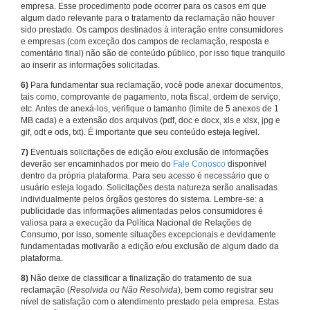
empresa. Esse procedimento pode ocorrer para os casos em que
algum dado relevante para o tratamento da reclamação não houver
sido prestado. Os campos destinados à interação entre consumidores
e empresas (com exceção dos campos de reclamação, resposta e
comentário final) não são de conteúdo público, por isso fique tranquilo
ao inserir as informações solicitadas.
6)
Para fundamentar sua reclamação, você pode anexar documentos,
tais como, comprovante de pagamento, nota fiscal, ordem de serviço,
etc. Antes de anexá-los, verifique o tamanho (limite de 5 anexos de 1
MB cada) e a extensão dos arquivos (pdf, doc e docx, xls e xlsx, jpg e
gif, odt e ods, txt). É importante que seu conteúdo esteja legível.
7)
Eventuais solicitações de edição e/ou exclusão de informações
deverão ser encaminhados por meio do
Fale Conosco
disponível
dentro da própria plataforma. Para seu acesso é necessário que o
usuário esteja logado. Solicitações desta natureza serão analisadas
individualmente pelos órgãos gestores do sistema. Lembre-se: a
publicidade das informações alimentadas pelos consumidores é
valiosa para a execução da Política Nacional de Relações de
Consumo, por isso, somente situações excepcionais e devidamente
fundamentadas motivarão a edição e/ou exclusão de algum dado da
plataforma.
8)
Não deixe de classificar a finalização do tratamento de sua
reclamação (
Resolvida ou Não Resolvida
), bem como registrar seu
nível de satisfação com o atendimento prestado pela empresa. Estas