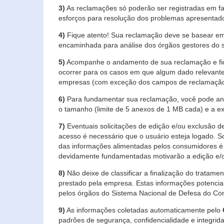
3)
As reclamações só poderão ser registradas em fa
esforços para resolução dos problemas apresentad
4)
Fique atento! Sua reclamação deve se basear em
encaminhada para análise dos órgãos gestores do 
5)
Acompanhe o andamento de sua reclamação e fiqu
ocorrer para os casos em que algum dado relevante
empresas (com exceção dos campos de reclamação, re
6)
Para fundamentar sua reclamação, você pode anex
o tamanho (limite de 5 anexos de 1 MB cada) e a exte
7)
Eventuais solicitações de edição e/ou exclusão
acesso é necessário que o usuário esteja logado. S
das informações alimentadas pelos consumidores é 
devidamente fundamentadas motivarão a edição e/o
8)
Não deixe de classificar a finalização do tratame
prestado pela empresa. Estas informações potenci
pelos órgãos do Sistema Nacional de Defesa do Co
9)
As informações coletadas automaticamente pelo
padrões de segurança, confidencialidade e integrida