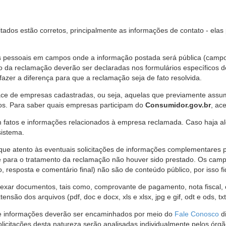
citados estão corretos, principalmente as informações de contato - ela
pessoais em campos onde a informação postada será pública (campo r
o da reclamação deverão ser declaradas nos formulários específicos
fazer a diferença para que a reclamação seja de fato resolvida.
ce de empresas cadastradas, ou seja, aquelas que previamente assumi
os. Para saber quais empresas participam do
Consumidor.gov.br
, ac
 fatos e informações relacionados à empresa reclamada. Caso haja al
sistema.
e atento às eventuais solicitações de informações complementares 
 para o tratamento da reclamação não houver sido prestado. Os camp
sposta e comentário final) não são de conteúdo público, por isso fique
ar documentos, tais como, comprovante de pagamento, nota fiscal, ord
nsão dos arquivos (pdf, doc e docx, xls e xlsx, jpg e gif, odt e ods, tx
 de informações deverão ser encaminhados por meio do
Fale Conosco
di
olicitações desta natureza serão analisadas individualmente pelos órg