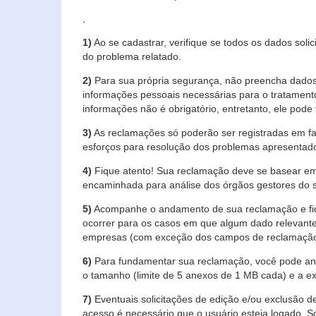
,
1)
Ao se cadastrar, verifique se todos os dados soli
do problema relatado.
2)
Para sua própria segurança, não preencha dados 
informações pessoais necessárias para o tratament
informações não é obrigatório, entretanto, ele pode 
3)
As reclamações só poderão ser registradas em fa
esforços para resolução dos problemas apresentad
4)
Fique atento! Sua reclamação deve se basear em
encaminhada para análise dos órgãos gestores do 
5)
Acompanhe o andamento de sua reclamação e fiqu
ocorrer para os casos em que algum dado relevante
empresas (com exceção dos campos de reclamação, re
6)
Para fundamentar sua reclamação, você pode anex
o tamanho (limite de 5 anexos de 1 MB cada) e a exte
7)
Eventuais solicitações de edição e/ou exclusão
acesso é necessário que o usuário esteja logado. S