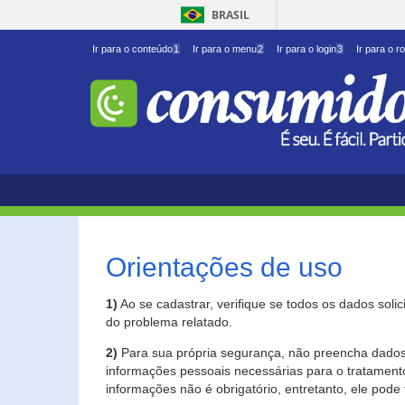
BRASIL
Ir para o conteúdo
1
Ir para o menu
2
Ir para o login
3
Ir para o r
Orientações de uso
1)
Ao se cadastrar, verifique se todos os dados soli
do problema relatado.
2)
Para sua própria segurança, não preencha dados 
informações pessoais necessárias para o tratament
informações não é obrigatório, entretanto, ele pode 