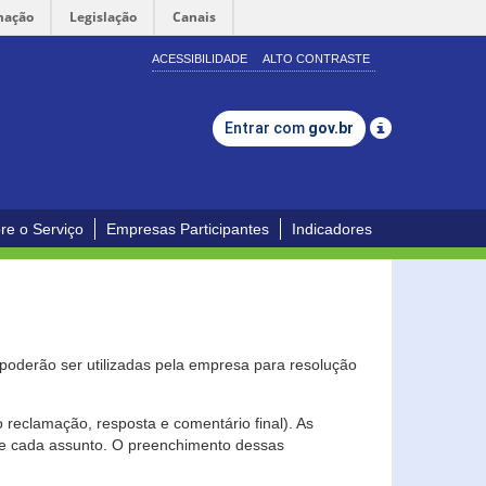
mação
Legislação
Canais
ACESSIBILIDADE
ALTO CONTRASTE
Entrar com
gov.br
re o Serviço
Empresas Participantes
Indicadores
s poderão ser utilizadas pela empresa para resolução
eclamação, resposta e comentário final). As
 de cada assunto. O preenchimento dessas