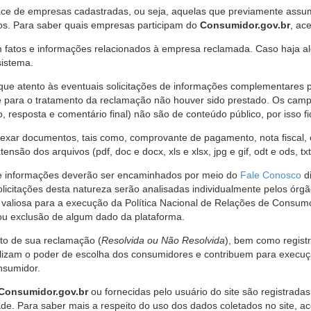
ce de empresas cadastradas, ou seja, aquelas que previamente assumi
os. Para saber quais empresas participam do
Consumidor.gov.br
, ac
 fatos e informações relacionados à empresa reclamada. Caso haja al
sistema.
e atento às eventuais solicitações de informações complementares 
 para o tratamento da reclamação não houver sido prestado. Os camp
sposta e comentário final) não são de conteúdo público, por isso fique
ar documentos, tais como, comprovante de pagamento, nota fiscal, ord
nsão dos arquivos (pdf, doc e docx, xls e xlsx, jpg e gif, odt e ods, tx
 de informações deverão ser encaminhados por meio do
Fale Conosco
di
olicitações desta natureza serão analisadas individualmente pelos órg
valiosa para a execução da Política Nacional de Relações de Consumo
u exclusão de algum dado da plataforma.
nto de sua reclamação (
Resolvida ou Não Resolvida
), bem como regist
alizam o poder de escolha dos consumidores e contribuem para execu
nsumidor.
Consumidor.gov.br
ou fornecidas pelo usuário do site são registrad
de. Para saber mais a respeito do uso dos dados coletados no site, ac