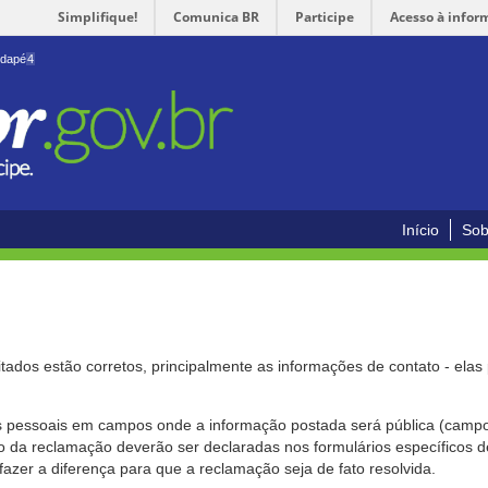
Simplifique!
Comunica BR
Participe
Acesso à infor
odapé
4
Início
Sob
citados estão corretos, principalmente as informações de contato - ela
pessoais em campos onde a informação postada será pública (campo r
o da reclamação deverão ser declaradas nos formulários específicos
fazer a diferença para que a reclamação seja de fato resolvida.