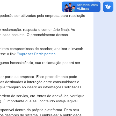
s poderão ser utilizadas pela empresa para resolução
eclamação, resposta e comentário final). As
 de cada assunto. O preenchimento dessas
ram compromissos de receber, analisar e investir
esse o link
Empresas Participantes
.
guma inconsistência, sua reclamação poderá ser
por parte da empresa. Esse procedimento pode
os destinados à interação entre consumidores e
 tranquilo ao inserir as informações solicitadas.
em de serviço, etc. Antes de anexá-los, verifique
t). É importante que seu conteúdo esteja legível.
sponível dentro da própria plataforma. Para seu
ãos gestores do sistema. Lembre-se: a publicidade