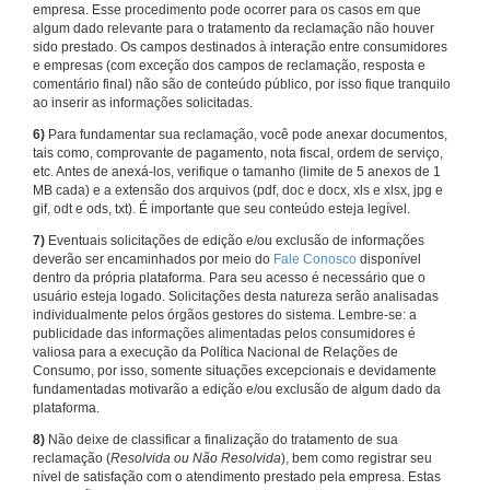
empresa. Esse procedimento pode ocorrer para os casos em que
algum dado relevante para o tratamento da reclamação não houver
sido prestado. Os campos destinados à interação entre consumidores
e empresas (com exceção dos campos de reclamação, resposta e
comentário final) não são de conteúdo público, por isso fique tranquilo
ao inserir as informações solicitadas.
6)
Para fundamentar sua reclamação, você pode anexar documentos,
tais como, comprovante de pagamento, nota fiscal, ordem de serviço,
etc. Antes de anexá-los, verifique o tamanho (limite de 5 anexos de 1
MB cada) e a extensão dos arquivos (pdf, doc e docx, xls e xlsx, jpg e
gif, odt e ods, txt). É importante que seu conteúdo esteja legível.
7)
Eventuais solicitações de edição e/ou exclusão de informações
deverão ser encaminhados por meio do
Fale Conosco
disponível
dentro da própria plataforma. Para seu acesso é necessário que o
usuário esteja logado. Solicitações desta natureza serão analisadas
individualmente pelos órgãos gestores do sistema. Lembre-se: a
publicidade das informações alimentadas pelos consumidores é
valiosa para a execução da Política Nacional de Relações de
Consumo, por isso, somente situações excepcionais e devidamente
fundamentadas motivarão a edição e/ou exclusão de algum dado da
plataforma.
8)
Não deixe de classificar a finalização do tratamento de sua
reclamação (
Resolvida ou Não Resolvida
), bem como registrar seu
nível de satisfação com o atendimento prestado pela empresa. Estas