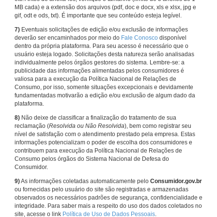
MB cada) e a extensão dos arquivos (pdf, doc e docx, xls e xlsx, jpg e
gif, odt e ods, txt). É importante que seu conteúdo esteja legível.
7)
Eventuais solicitações de edição e/ou exclusão de informações
deverão ser encaminhados por meio do
Fale Conosco
disponível
dentro da própria plataforma. Para seu acesso é necessário que o
usuário esteja logado. Solicitações desta natureza serão analisadas
individualmente pelos órgãos gestores do sistema. Lembre-se: a
publicidade das informações alimentadas pelos consumidores é
valiosa para a execução da Política Nacional de Relações de
Consumo, por isso, somente situações excepcionais e devidamente
fundamentadas motivarão a edição e/ou exclusão de algum dado da
plataforma.
8)
Não deixe de classificar a finalização do tratamento de sua
reclamação (
Resolvida ou Não Resolvida
), bem como registrar seu
nível de satisfação com o atendimento prestado pela empresa. Estas
informações potencializam o poder de escolha dos consumidores e
contribuem para execução da Política Nacional de Relações de
Consumo pelos órgãos do Sistema Nacional de Defesa do
Consumidor.
9)
As informações coletadas automaticamente pelo
Consumidor.gov.br
ou fornecidas pelo usuário do site são registradas e armazenadas
observados os necessários padrões de segurança, confidencialidade e
integridade. Para saber mais a respeito do uso dos dados coletados no
site, acesse o link
Política de Uso de Dados Pessoais
.