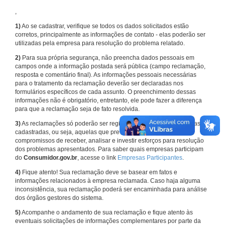
,
1)
Ao se cadastrar, verifique se todos os dados solicitados estão
corretos, principalmente as informações de contato - elas poderão ser
utilizadas pela empresa para resolução do problema relatado.
2)
Para sua própria segurança, não preencha dados pessoais em
campos onde a informação postada será pública (campo reclamação,
resposta e comentário final). As informações pessoais necessárias
para o tratamento da reclamação deverão ser declaradas nos
formulários específicos de cada assunto. O preenchimento dessas
informações não é obrigatório, entretanto, ele pode fazer a diferença
para que a reclamação seja de fato resolvida.
3)
As reclamações só poderão ser registradas em face de empresas
cadastradas, ou seja, aquelas que previamente assumiram
compromissos de receber, analisar e investir esforços para resolução
dos problemas apresentados. Para saber quais empresas participam
do
Consumidor.gov.br
, acesse o link
Empresas Participantes
.
4)
Fique atento! Sua reclamação deve se basear em fatos e
informações relacionados à empresa reclamada. Caso haja alguma
inconsistência, sua reclamação poderá ser encaminhada para análise
dos órgãos gestores do sistema.
5)
Acompanhe o andamento de sua reclamação e fique atento às
eventuais solicitações de informações complementares por parte da