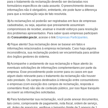
para o tratamento da reclamação deverão ser declaradas nos
formulários específicos de cada assunto. O preenchimento dessas
informações não é obrigatório, entretanto, ele pode fazer a diferença
para que a reclamação seja de fato resolvida.
3)
As reclamações só poderão ser registradas em face de empresas
cadastradas, ou seja, aquelas que previamente assumiram
compromissos de receber, analisar e investir esforços para resolução
dos problemas apresentados. Para saber quais empresas participam
do
Consumidor.gov.br
, acesse o link
Empresas Participantes
.
4)
Fique atento! Sua reclamação deve se basear em fatos e
informações relacionados à empresa reclamada. Caso haja alguma
inconsistência, sua reclamação poderá ser encaminhada para análise
dos órgãos gestores do sistema.
5)
Acompanhe o andamento de sua reclamação e fique atento às
eventuais solicitações de informações complementares por parte da
empresa. Esse procedimento pode ocorrer para os casos em que
algum dado relevante para o tratamento da reclamação não houver
sido prestado. Os campos destinados à interação entre consumidores
e empresas (com exceção dos campos de reclamação, resposta e
comentário final) não são de conteúdo público, por isso fique tranquilo
ao inserir as informações solicitadas.
6)
Para fundamentar sua reclamação, você pode anexar documentos,
tais como, comprovante de pagamento, nota fiscal, ordem de serviço,
etc. Antes de anexá-los, verifique o tamanho (limite de 5 anexos de 1