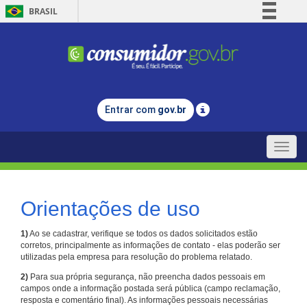
BRASIL
Simplifique!
Comunica BR
Participe
Acesso à informação
Entrar com
gov.br
Legislação
Canais
Toggle
naviga
Orientações de uso
1)
Ao se cadastrar, verifique se todos os dados solicitados estão
corretos, principalmente as informações de contato - elas poderão ser
utilizadas pela empresa para resolução do problema relatado.
2)
Para sua própria segurança, não preencha dados pessoais em
campos onde a informação postada será pública (campo reclamação,
resposta e comentário final). As informações pessoais necessárias