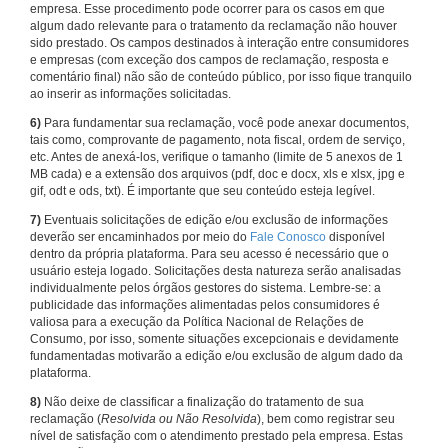
empresa. Esse procedimento pode ocorrer para os casos em que
algum dado relevante para o tratamento da reclamação não houver
sido prestado. Os campos destinados à interação entre consumidores
e empresas (com exceção dos campos de reclamação, resposta e
comentário final) não são de conteúdo público, por isso fique tranquilo
ao inserir as informações solicitadas.
6)
Para fundamentar sua reclamação, você pode anexar documentos,
tais como, comprovante de pagamento, nota fiscal, ordem de serviço,
etc. Antes de anexá-los, verifique o tamanho (limite de 5 anexos de 1
MB cada) e a extensão dos arquivos (pdf, doc e docx, xls e xlsx, jpg e
gif, odt e ods, txt). É importante que seu conteúdo esteja legível.
7)
Eventuais solicitações de edição e/ou exclusão de informações
deverão ser encaminhados por meio do
Fale Conosco
disponível
dentro da própria plataforma. Para seu acesso é necessário que o
usuário esteja logado. Solicitações desta natureza serão analisadas
individualmente pelos órgãos gestores do sistema. Lembre-se: a
publicidade das informações alimentadas pelos consumidores é
valiosa para a execução da Política Nacional de Relações de
Consumo, por isso, somente situações excepcionais e devidamente
fundamentadas motivarão a edição e/ou exclusão de algum dado da
plataforma.
8)
Não deixe de classificar a finalização do tratamento de sua
reclamação (
Resolvida ou Não Resolvida
), bem como registrar seu
nível de satisfação com o atendimento prestado pela empresa. Estas