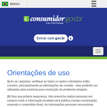
BRASIL
Simplifique!
Comunica BR
Participe
Acesso à informação
Entrar com
gov.br
Legislação
Canais
Toggle
naviga
Orientações de uso
1)
Ao se cadastrar, verifique se todos os dados solicitados estão
corretos, principalmente as informações de contato - elas poderão ser
utilizadas pela empresa para resolução do problema relatado.
2)
Para sua própria segurança, não preencha dados pessoais em
campos onde a informação postada será pública (campo reclamação,
resposta e comentário final). As informações pessoais necessárias