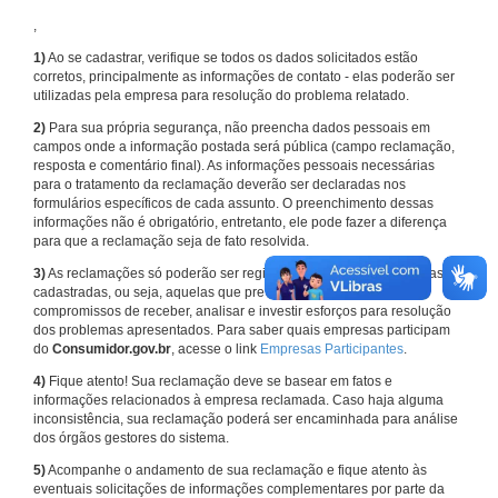
,
1)
Ao se cadastrar, verifique se todos os dados solicitados estão
corretos, principalmente as informações de contato - elas poderão ser
utilizadas pela empresa para resolução do problema relatado.
2)
Para sua própria segurança, não preencha dados pessoais em
campos onde a informação postada será pública (campo reclamação,
resposta e comentário final). As informações pessoais necessárias
para o tratamento da reclamação deverão ser declaradas nos
formulários específicos de cada assunto. O preenchimento dessas
informações não é obrigatório, entretanto, ele pode fazer a diferença
para que a reclamação seja de fato resolvida.
3)
As reclamações só poderão ser registradas em face de empresas
cadastradas, ou seja, aquelas que previamente assumiram
compromissos de receber, analisar e investir esforços para resolução
dos problemas apresentados. Para saber quais empresas participam
do
Consumidor.gov.br
, acesse o link
Empresas Participantes
.
4)
Fique atento! Sua reclamação deve se basear em fatos e
informações relacionados à empresa reclamada. Caso haja alguma
inconsistência, sua reclamação poderá ser encaminhada para análise
dos órgãos gestores do sistema.
5)
Acompanhe o andamento de sua reclamação e fique atento às
eventuais solicitações de informações complementares por parte da