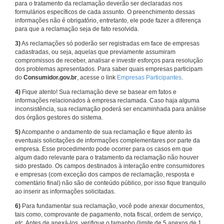
para o tratamento da reclamação deverão ser declaradas nos
formulários específicos de cada assunto. O preenchimento dessas
informações não é obrigatório, entretanto, ele pode fazer a diferença
para que a reclamação seja de fato resolvida.
3)
As reclamações só poderão ser registradas em face de empresas
cadastradas, ou seja, aquelas que previamente assumiram
compromissos de receber, analisar e investir esforços para resolução
dos problemas apresentados. Para saber quais empresas participam
do
Consumidor.gov.br
, acesse o link
Empresas Participantes
.
4)
Fique atento! Sua reclamação deve se basear em fatos e
informações relacionados à empresa reclamada. Caso haja alguma
inconsistência, sua reclamação poderá ser encaminhada para análise
dos órgãos gestores do sistema.
5)
Acompanhe o andamento de sua reclamação e fique atento às
eventuais solicitações de informações complementares por parte da
empresa. Esse procedimento pode ocorrer para os casos em que
algum dado relevante para o tratamento da reclamação não houver
sido prestado. Os campos destinados à interação entre consumidores
e empresas (com exceção dos campos de reclamação, resposta e
comentário final) não são de conteúdo público, por isso fique tranquilo
ao inserir as informações solicitadas.
6)
Para fundamentar sua reclamação, você pode anexar documentos,
tais como, comprovante de pagamento, nota fiscal, ordem de serviço,
etc. Antes de anexá-los, verifique o tamanho (limite de 5 anexos de 1