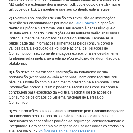
MB cada) e a extensão dos arquivos (pdf, doc e docx, xls e xlsx, jpg e
gif, odt e ods, txt). É importante que seu conteúdo esteja legível.
7)
Eventuais solicitações de edição e/ou exclusão de informações
deverão ser encaminhados por meio do
Fale Conosco
disponível
dentro da própria plataforma. Para seu acesso é necessário que o
usuário esteja logado. Solicitações desta natureza serão analisadas
individualmente pelos órgãos gestores do sistema. Lembre-se: a
publicidade das informações alimentadas pelos consumidores é
valiosa para a execução da Política Nacional de Relações de
Consumo, por isso, somente situações excepcionais e devidamente
fundamentadas motivarão a edição e/ou exclusão de algum dado da
plataforma.
8)
Não deixe de classificar a finalização do tratamento de sua
reclamação (
Resolvida ou Não Resolvida
), bem como registrar seu
nível de satisfação com o atendimento prestado pela empresa. Estas
informações potencializam o poder de escolha dos consumidores e
contribuem para execução da Política Nacional de Relações de
Consumo pelos órgãos do Sistema Nacional de Defesa do
Consumidor.
9)
As informações coletadas automaticamente pelo
Consumidor.gov.br
ou fornecidas pelo usuário do site são registradas e armazenadas
observados os necessários padrões de segurança, confidencialidade e
integridade. Para saber mais a respeito do uso dos dados coletados no
site, acesse o link
Política de Uso de Dados Pessoais
.