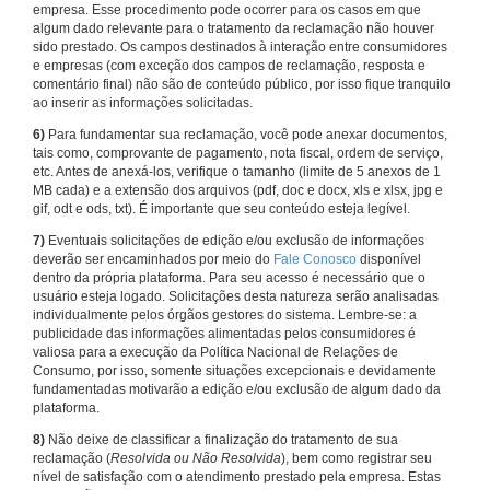
empresa. Esse procedimento pode ocorrer para os casos em que
algum dado relevante para o tratamento da reclamação não houver
sido prestado. Os campos destinados à interação entre consumidores
e empresas (com exceção dos campos de reclamação, resposta e
comentário final) não são de conteúdo público, por isso fique tranquilo
ao inserir as informações solicitadas.
6)
Para fundamentar sua reclamação, você pode anexar documentos,
tais como, comprovante de pagamento, nota fiscal, ordem de serviço,
etc. Antes de anexá-los, verifique o tamanho (limite de 5 anexos de 1
MB cada) e a extensão dos arquivos (pdf, doc e docx, xls e xlsx, jpg e
gif, odt e ods, txt). É importante que seu conteúdo esteja legível.
7)
Eventuais solicitações de edição e/ou exclusão de informações
deverão ser encaminhados por meio do
Fale Conosco
disponível
dentro da própria plataforma. Para seu acesso é necessário que o
usuário esteja logado. Solicitações desta natureza serão analisadas
individualmente pelos órgãos gestores do sistema. Lembre-se: a
publicidade das informações alimentadas pelos consumidores é
valiosa para a execução da Política Nacional de Relações de
Consumo, por isso, somente situações excepcionais e devidamente
fundamentadas motivarão a edição e/ou exclusão de algum dado da
plataforma.
8)
Não deixe de classificar a finalização do tratamento de sua
reclamação (
Resolvida ou Não Resolvida
), bem como registrar seu
nível de satisfação com o atendimento prestado pela empresa. Estas