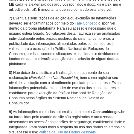
MB cada) e a extensão dos arquivos (pdf, doc e docx, xls e xlsx, jpg e
gif, odt e ods, txt). É importante que seu conteúdo esteja legível.
7)
Eventuais solicitações de edição e/ou exclusão de informações
deverão ser encaminhados por meio do
Fale Conosco
disponível
dentro da própria plataforma. Para seu acesso é necessário que o
usuário esteja logado. Solicitações desta natureza serão analisadas
individualmente pelos órgãos gestores do sistema. Lembre-se: a
publicidade das informações alimentadas pelos consumidores é
valiosa para a execução da Política Nacional de Relações de
Consumo, por isso, somente situações excepcionais e devidamente
fundamentadas motivarão a edição e/ou exclusão de algum dado da
plataforma.
8)
Não deixe de classificar a finalização do tratamento de sua
reclamação (
Resolvida ou Não Resolvida
), bem como registrar seu
nível de satisfação com o atendimento prestado pela empresa. Estas
informações potencializam o poder de escolha dos consumidores e
contribuem para execução da Política Nacional de Relações de
Consumo pelos órgãos do Sistema Nacional de Defesa do
Consumidor.
9)
As informações coletadas automaticamente pelo
Consumidor.gov.br
ou fornecidas pelo usuário do site são registradas e armazenadas
observados os necessários padrões de segurança, confidencialidade e
integridade. Para saber mais a respeito do uso dos dados coletados no
site, acesse o link
Política de Uso de Dados Pessoais
.