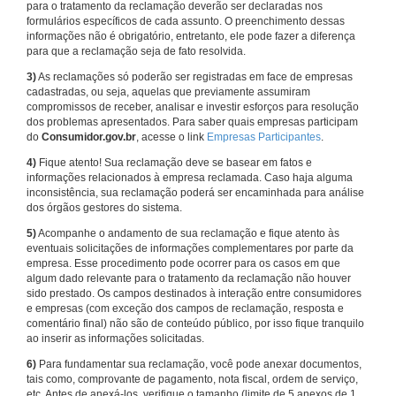
para o tratamento da reclamação deverão ser declaradas nos
formulários específicos de cada assunto. O preenchimento dessas
informações não é obrigatório, entretanto, ele pode fazer a diferença
para que a reclamação seja de fato resolvida.
3)
As reclamações só poderão ser registradas em face de empresas
cadastradas, ou seja, aquelas que previamente assumiram
compromissos de receber, analisar e investir esforços para resolução
dos problemas apresentados. Para saber quais empresas participam
do
Consumidor.gov.br
, acesse o link
Empresas Participantes
.
4)
Fique atento! Sua reclamação deve se basear em fatos e
informações relacionados à empresa reclamada. Caso haja alguma
inconsistência, sua reclamação poderá ser encaminhada para análise
dos órgãos gestores do sistema.
5)
Acompanhe o andamento de sua reclamação e fique atento às
eventuais solicitações de informações complementares por parte da
empresa. Esse procedimento pode ocorrer para os casos em que
algum dado relevante para o tratamento da reclamação não houver
sido prestado. Os campos destinados à interação entre consumidores
e empresas (com exceção dos campos de reclamação, resposta e
comentário final) não são de conteúdo público, por isso fique tranquilo
ao inserir as informações solicitadas.
6)
Para fundamentar sua reclamação, você pode anexar documentos,
tais como, comprovante de pagamento, nota fiscal, ordem de serviço,
etc. Antes de anexá-los, verifique o tamanho (limite de 5 anexos de 1