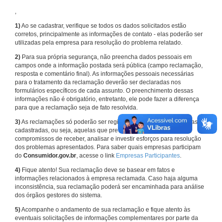
,
1)
Ao se cadastrar, verifique se todos os dados solicitados estão
corretos, principalmente as informações de contato - elas poderão ser
utilizadas pela empresa para resolução do problema relatado.
2)
Para sua própria segurança, não preencha dados pessoais em
campos onde a informação postada será pública (campo reclamação,
resposta e comentário final). As informações pessoais necessárias
para o tratamento da reclamação deverão ser declaradas nos
formulários específicos de cada assunto. O preenchimento dessas
informações não é obrigatório, entretanto, ele pode fazer a diferença
para que a reclamação seja de fato resolvida.
3)
As reclamações só poderão ser registradas em face de empresas
cadastradas, ou seja, aquelas que previamente assumiram
compromissos de receber, analisar e investir esforços para resolução
dos problemas apresentados. Para saber quais empresas participam
do
Consumidor.gov.br
, acesse o link
Empresas Participantes
.
4)
Fique atento! Sua reclamação deve se basear em fatos e
informações relacionados à empresa reclamada. Caso haja alguma
inconsistência, sua reclamação poderá ser encaminhada para análise
dos órgãos gestores do sistema.
5)
Acompanhe o andamento de sua reclamação e fique atento às
eventuais solicitações de informações complementares por parte da