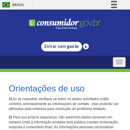
BRASIL
Simplifique!
Comunica BR
Participe
Acesso à informação
Entrar com
gov.br
Legislação
Canais
Toggle
naviga
Orientações de uso
1)
Ao se cadastrar, verifique se todos os dados solicitados estão
corretos, principalmente as informações de contato - elas poderão ser
utilizadas pela empresa para resolução do problema relatado.
2)
Para sua própria segurança, não preencha dados pessoais em
campos onde a informação postada será pública (campo reclamação,
resposta e comentário final). As informações pessoais necessárias