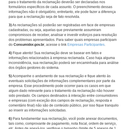
para o tratamento da reclamação deverão ser declaradas nos
formulários específicos de cada assunto. O preenchimento dessas
informações não é obrigatório, entretanto, ele pode fazer a diferença
para que a reclamação seja de fato resolvida.
3)
As reclamações só poderão ser registradas em face de empresas
cadastradas, ou seja, aquelas que previamente assumiram
compromissos de receber, analisar e investir esforços para resolução
dos problemas apresentados. Para saber quais empresas participam
do
Consumidor.gov.br
, acesse o link
Empresas Participantes
.
4)
Fique atento! Sua reclamação deve se basear em fatos e
informações relacionados à empresa reclamada. Caso haja alguma
inconsistência, sua reclamação poderá ser encaminhada para análise
dos órgãos gestores do sistema.
5)
Acompanhe o andamento de sua reclamação e fique atento às
eventuais solicitações de informações complementares por parte da
empresa. Esse procedimento pode ocorrer para os casos em que
algum dado relevante para o tratamento da reclamação não houver
sido prestado. Os campos destinados à interação entre consumidores
e empresas (com exceção dos campos de reclamação, resposta e
comentário final) não são de conteúdo público, por isso fique tranquilo
ao inserir as informações solicitadas.
6)
Para fundamentar sua reclamação, você pode anexar documentos,
tais como, comprovante de pagamento, nota fiscal, ordem de serviço,
etc. Antes de anexá-los, verifique o tamanho (limite de 5 anexos de 1