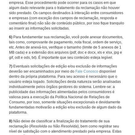
empresa. Esse procedimento pode ocorrer para os casos em que
algum dado relevante para o tratamento da reclamação não houver
sido prestado. Os campos destinados à interação entre consumidores
e empresas (com exceção dos campos de reclamação, resposta e
comentário final) não são de conteúdo público, por isso fique tranquilo
ao inserir as informações solicitadas.
6)
Para fundamentar sua reclamação, você pode anexar documentos,
tais como, comprovante de pagamento, nota fiscal, ordem de serviço,
etc. Antes de anexá-los, verifique o tamanho (limite de 5 anexos de 1
MB cada) e a extensão dos arquivos (pdf, doc e docx, xls e xlsx, jpg e
gif, odt e ods, txt). É importante que seu conteúdo esteja legível.
7)
Eventuais solicitações de edição e/ou exclusão de informações
deverão ser encaminhados por meio do
Fale Conosco
disponível
dentro da própria plataforma. Para seu acesso é necessário que o
usuário esteja logado. Solicitações desta natureza serão analisadas
individualmente pelos órgãos gestores do sistema. Lembre-se: a
publicidade das informações alimentadas pelos consumidores é
valiosa para a execução da Política Nacional de Relações de
Consumo, por isso, somente situações excepcionais e devidamente
fundamentadas motivarão a edição e/ou exclusão de algum dado da
plataforma.
8)
Não deixe de classificar a finalização do tratamento de sua
reclamação (
Resolvida ou Não Resolvida
), bem como registrar seu
nível de satisfação com o atendimento prestado pela empresa. Estas