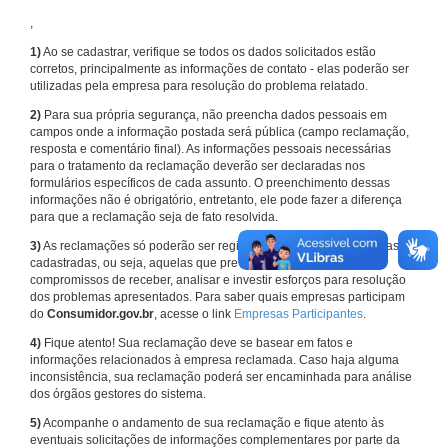
,
1)
Ao se cadastrar, verifique se todos os dados solicitados estão
corretos, principalmente as informações de contato - elas poderão ser
utilizadas pela empresa para resolução do problema relatado.
2)
Para sua própria segurança, não preencha dados pessoais em
campos onde a informação postada será pública (campo reclamação,
resposta e comentário final). As informações pessoais necessárias
para o tratamento da reclamação deverão ser declaradas nos
formulários específicos de cada assunto. O preenchimento dessas
informações não é obrigatório, entretanto, ele pode fazer a diferença
para que a reclamação seja de fato resolvida.
3)
As reclamações só poderão ser registradas em face de empresas
cadastradas, ou seja, aquelas que previamente assumiram
compromissos de receber, analisar e investir esforços para resolução
dos problemas apresentados. Para saber quais empresas participam
do
Consumidor.gov.br
, acesse o link
Empresas Participantes
.
4)
Fique atento! Sua reclamação deve se basear em fatos e
informações relacionados à empresa reclamada. Caso haja alguma
inconsistência, sua reclamação poderá ser encaminhada para análise
dos órgãos gestores do sistema.
5)
Acompanhe o andamento de sua reclamação e fique atento às
eventuais solicitações de informações complementares por parte da