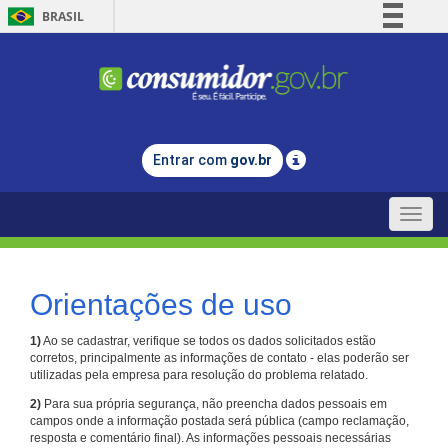
BRASIL
Simplifique!
Comunica BR
Participe
Acesso à informação
Entrar com
gov.br
Legislação
Canais
Toggle
naviga
Orientações de uso
1)
Ao se cadastrar, verifique se todos os dados solicitados estão
corretos, principalmente as informações de contato - elas poderão ser
utilizadas pela empresa para resolução do problema relatado.
2)
Para sua própria segurança, não preencha dados pessoais em
campos onde a informação postada será pública (campo reclamação,
resposta e comentário final). As informações pessoais necessárias