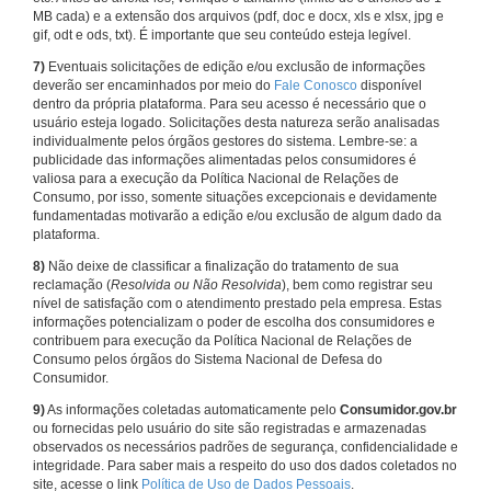
MB cada) e a extensão dos arquivos (pdf, doc e docx, xls e xlsx, jpg e
gif, odt e ods, txt). É importante que seu conteúdo esteja legível.
7)
Eventuais solicitações de edição e/ou exclusão de informações
deverão ser encaminhados por meio do
Fale Conosco
disponível
dentro da própria plataforma. Para seu acesso é necessário que o
usuário esteja logado. Solicitações desta natureza serão analisadas
individualmente pelos órgãos gestores do sistema. Lembre-se: a
publicidade das informações alimentadas pelos consumidores é
valiosa para a execução da Política Nacional de Relações de
Consumo, por isso, somente situações excepcionais e devidamente
fundamentadas motivarão a edição e/ou exclusão de algum dado da
plataforma.
8)
Não deixe de classificar a finalização do tratamento de sua
reclamação (
Resolvida ou Não Resolvida
), bem como registrar seu
nível de satisfação com o atendimento prestado pela empresa. Estas
informações potencializam o poder de escolha dos consumidores e
contribuem para execução da Política Nacional de Relações de
Consumo pelos órgãos do Sistema Nacional de Defesa do
Consumidor.
9)
As informações coletadas automaticamente pelo
Consumidor.gov.br
ou fornecidas pelo usuário do site são registradas e armazenadas
observados os necessários padrões de segurança, confidencialidade e
integridade. Para saber mais a respeito do uso dos dados coletados no
site, acesse o link
Política de Uso de Dados Pessoais
.