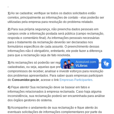
,
1)
Ao se cadastrar, verifique se todos os dados solicitados estão
corretos, principalmente as informações de contato - elas poderão ser
utilizadas pela empresa para resolução do problema relatado.
2)
Para sua própria segurança, não preencha dados pessoais em
campos onde a informação postada será pública (campo reclamação,
resposta e comentário final). As informações pessoais necessárias
para o tratamento da reclamação deverão ser declaradas nos
formulários específicos de cada assunto. O preenchimento dessas
informações não é obrigatório, entretanto, ele pode fazer a diferença
para que a reclamação seja de fato resolvida.
3)
As reclamações só poderão ser registradas em face de empresas
cadastradas, ou seja, aquelas que previamente assumiram
compromissos de receber, analisar e investir esforços para resolução
dos problemas apresentados. Para saber quais empresas participam
do
Consumidor.gov.br
, acesse o link
Empresas Participantes
.
4)
Fique atento! Sua reclamação deve se basear em fatos e
informações relacionados à empresa reclamada. Caso haja alguma
inconsistência, sua reclamação poderá ser encaminhada para análise
dos órgãos gestores do sistema.
5)
Acompanhe o andamento de sua reclamação e fique atento às
eventuais solicitações de informações complementares por parte da