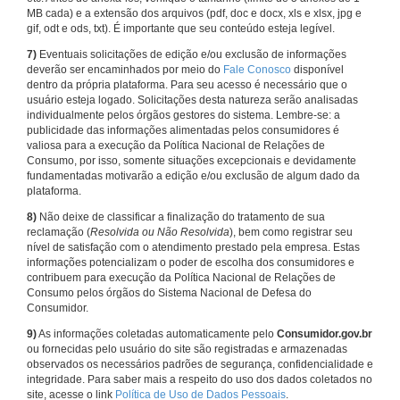
MB cada) e a extensão dos arquivos (pdf, doc e docx, xls e xlsx, jpg e
gif, odt e ods, txt). É importante que seu conteúdo esteja legível.
7)
Eventuais solicitações de edição e/ou exclusão de informações
deverão ser encaminhados por meio do
Fale Conosco
disponível
dentro da própria plataforma. Para seu acesso é necessário que o
usuário esteja logado. Solicitações desta natureza serão analisadas
individualmente pelos órgãos gestores do sistema. Lembre-se: a
publicidade das informações alimentadas pelos consumidores é
valiosa para a execução da Política Nacional de Relações de
Consumo, por isso, somente situações excepcionais e devidamente
fundamentadas motivarão a edição e/ou exclusão de algum dado da
plataforma.
8)
Não deixe de classificar a finalização do tratamento de sua
reclamação (
Resolvida ou Não Resolvida
), bem como registrar seu
nível de satisfação com o atendimento prestado pela empresa. Estas
informações potencializam o poder de escolha dos consumidores e
contribuem para execução da Política Nacional de Relações de
Consumo pelos órgãos do Sistema Nacional de Defesa do
Consumidor.
9)
As informações coletadas automaticamente pelo
Consumidor.gov.br
ou fornecidas pelo usuário do site são registradas e armazenadas
observados os necessários padrões de segurança, confidencialidade e
integridade. Para saber mais a respeito do uso dos dados coletados no
site, acesse o link
Política de Uso de Dados Pessoais
.