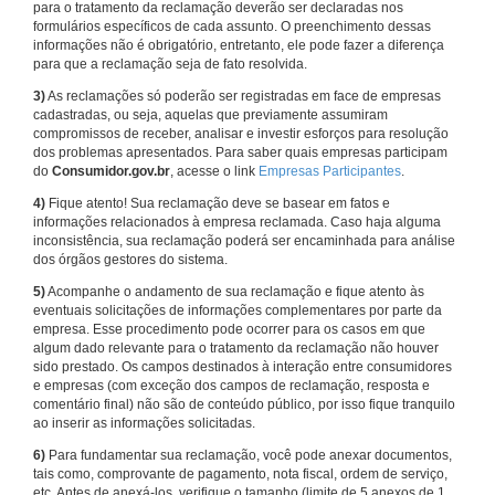
para o tratamento da reclamação deverão ser declaradas nos
formulários específicos de cada assunto. O preenchimento dessas
informações não é obrigatório, entretanto, ele pode fazer a diferença
para que a reclamação seja de fato resolvida.
3)
As reclamações só poderão ser registradas em face de empresas
cadastradas, ou seja, aquelas que previamente assumiram
compromissos de receber, analisar e investir esforços para resolução
dos problemas apresentados. Para saber quais empresas participam
do
Consumidor.gov.br
, acesse o link
Empresas Participantes
.
4)
Fique atento! Sua reclamação deve se basear em fatos e
informações relacionados à empresa reclamada. Caso haja alguma
inconsistência, sua reclamação poderá ser encaminhada para análise
dos órgãos gestores do sistema.
5)
Acompanhe o andamento de sua reclamação e fique atento às
eventuais solicitações de informações complementares por parte da
empresa. Esse procedimento pode ocorrer para os casos em que
algum dado relevante para o tratamento da reclamação não houver
sido prestado. Os campos destinados à interação entre consumidores
e empresas (com exceção dos campos de reclamação, resposta e
comentário final) não são de conteúdo público, por isso fique tranquilo
ao inserir as informações solicitadas.
6)
Para fundamentar sua reclamação, você pode anexar documentos,
tais como, comprovante de pagamento, nota fiscal, ordem de serviço,
etc. Antes de anexá-los, verifique o tamanho (limite de 5 anexos de 1