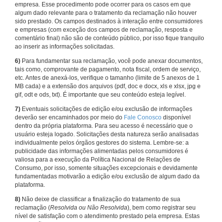
empresa. Esse procedimento pode ocorrer para os casos em que
algum dado relevante para o tratamento da reclamação não houver
sido prestado. Os campos destinados à interação entre consumidores
e empresas (com exceção dos campos de reclamação, resposta e
comentário final) não são de conteúdo público, por isso fique tranquilo
ao inserir as informações solicitadas.
6)
Para fundamentar sua reclamação, você pode anexar documentos,
tais como, comprovante de pagamento, nota fiscal, ordem de serviço,
etc. Antes de anexá-los, verifique o tamanho (limite de 5 anexos de 1
MB cada) e a extensão dos arquivos (pdf, doc e docx, xls e xlsx, jpg e
gif, odt e ods, txt). É importante que seu conteúdo esteja legível.
7)
Eventuais solicitações de edição e/ou exclusão de informações
deverão ser encaminhados por meio do
Fale Conosco
disponível
dentro da própria plataforma. Para seu acesso é necessário que o
usuário esteja logado. Solicitações desta natureza serão analisadas
individualmente pelos órgãos gestores do sistema. Lembre-se: a
publicidade das informações alimentadas pelos consumidores é
valiosa para a execução da Política Nacional de Relações de
Consumo, por isso, somente situações excepcionais e devidamente
fundamentadas motivarão a edição e/ou exclusão de algum dado da
plataforma.
8)
Não deixe de classificar a finalização do tratamento de sua
reclamação (
Resolvida ou Não Resolvida
), bem como registrar seu
nível de satisfação com o atendimento prestado pela empresa. Estas