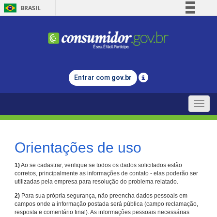
BRASIL
Simplifique!
Comunica BR
Participe
Acesso à informação
Entrar com
gov.br
Legislação
Canais
Toggle
naviga
Orientações de uso
1)
Ao se cadastrar, verifique se todos os dados solicitados estão
corretos, principalmente as informações de contato - elas poderão ser
utilizadas pela empresa para resolução do problema relatado.
2)
Para sua própria segurança, não preencha dados pessoais em
campos onde a informação postada será pública (campo reclamação,
resposta e comentário final). As informações pessoais necessárias