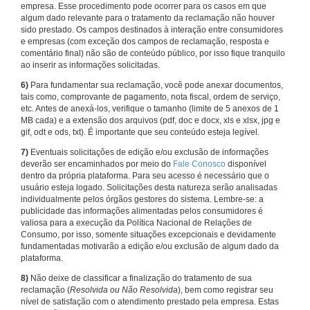
empresa. Esse procedimento pode ocorrer para os casos em que
algum dado relevante para o tratamento da reclamação não houver
sido prestado. Os campos destinados à interação entre consumidores
e empresas (com exceção dos campos de reclamação, resposta e
comentário final) não são de conteúdo público, por isso fique tranquilo
ao inserir as informações solicitadas.
6)
Para fundamentar sua reclamação, você pode anexar documentos,
tais como, comprovante de pagamento, nota fiscal, ordem de serviço,
etc. Antes de anexá-los, verifique o tamanho (limite de 5 anexos de 1
MB cada) e a extensão dos arquivos (pdf, doc e docx, xls e xlsx, jpg e
gif, odt e ods, txt). É importante que seu conteúdo esteja legível.
7)
Eventuais solicitações de edição e/ou exclusão de informações
deverão ser encaminhados por meio do
Fale Conosco
disponível
dentro da própria plataforma. Para seu acesso é necessário que o
usuário esteja logado. Solicitações desta natureza serão analisadas
individualmente pelos órgãos gestores do sistema. Lembre-se: a
publicidade das informações alimentadas pelos consumidores é
valiosa para a execução da Política Nacional de Relações de
Consumo, por isso, somente situações excepcionais e devidamente
fundamentadas motivarão a edição e/ou exclusão de algum dado da
plataforma.
8)
Não deixe de classificar a finalização do tratamento de sua
reclamação (
Resolvida ou Não Resolvida
), bem como registrar seu
nível de satisfação com o atendimento prestado pela empresa. Estas