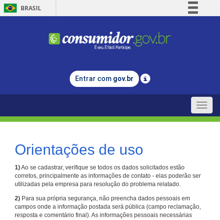
BRASIL
Simplifique!
Comunica BR
Participe
Acesso à informação
Entrar com
gov.br
Legislação
Canais
Toggle
naviga
Orientações de uso
1)
Ao se cadastrar, verifique se todos os dados solicitados estão
corretos, principalmente as informações de contato - elas poderão ser
utilizadas pela empresa para resolução do problema relatado.
2)
Para sua própria segurança, não preencha dados pessoais em
campos onde a informação postada será pública (campo reclamação,
resposta e comentário final). As informações pessoais necessárias