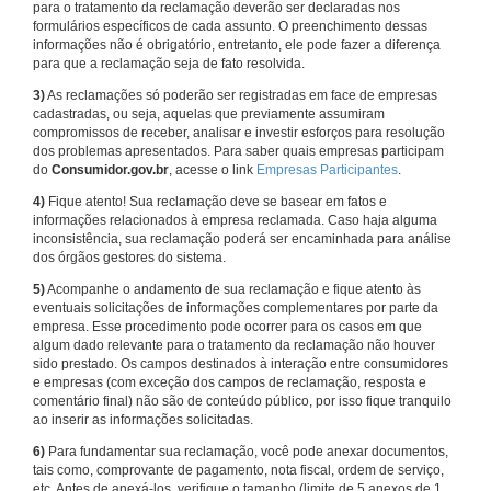
para o tratamento da reclamação deverão ser declaradas nos
formulários específicos de cada assunto. O preenchimento dessas
informações não é obrigatório, entretanto, ele pode fazer a diferença
para que a reclamação seja de fato resolvida.
3)
As reclamações só poderão ser registradas em face de empresas
cadastradas, ou seja, aquelas que previamente assumiram
compromissos de receber, analisar e investir esforços para resolução
dos problemas apresentados. Para saber quais empresas participam
do
Consumidor.gov.br
, acesse o link
Empresas Participantes
.
4)
Fique atento! Sua reclamação deve se basear em fatos e
informações relacionados à empresa reclamada. Caso haja alguma
inconsistência, sua reclamação poderá ser encaminhada para análise
dos órgãos gestores do sistema.
5)
Acompanhe o andamento de sua reclamação e fique atento às
eventuais solicitações de informações complementares por parte da
empresa. Esse procedimento pode ocorrer para os casos em que
algum dado relevante para o tratamento da reclamação não houver
sido prestado. Os campos destinados à interação entre consumidores
e empresas (com exceção dos campos de reclamação, resposta e
comentário final) não são de conteúdo público, por isso fique tranquilo
ao inserir as informações solicitadas.
6)
Para fundamentar sua reclamação, você pode anexar documentos,
tais como, comprovante de pagamento, nota fiscal, ordem de serviço,
etc. Antes de anexá-los, verifique o tamanho (limite de 5 anexos de 1