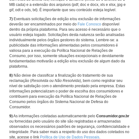
MB cada) e a extensão dos arquivos (pdf, doc e docx, xls e xlsx, jpg e
gif, odt e ods, txt). É importante que seu conteúdo esteja legível.
7)
Eventuais solicitações de edição e/ou exclusão de informações
deverão ser encaminhados por meio do
Fale Conosco
disponível
dentro da própria plataforma. Para seu acesso é necessário que o
usuário esteja logado. Solicitações desta natureza serão analisadas
individualmente pelos órgãos gestores do sistema. Lembre-se: a
publicidade das informações alimentadas pelos consumidores é
valiosa para a execução da Política Nacional de Relações de
Consumo, por isso, somente situações excepcionais e devidamente
fundamentadas motivarão a edição e/ou exclusão de algum dado da
plataforma.
8)
Não deixe de classificar a finalização do tratamento de sua
reclamação (
Resolvida ou Não Resolvida
), bem como registrar seu
nível de satisfação com o atendimento prestado pela empresa. Estas
informações potencializam o poder de escolha dos consumidores e
contribuem para execução da Política Nacional de Relações de
Consumo pelos órgãos do Sistema Nacional de Defesa do
Consumidor.
9)
As informações coletadas automaticamente pelo
Consumidor.gov.br
ou fornecidas pelo usuário do site são registradas e armazenadas
observados os necessários padrões de segurança, confidencialidade e
integridade. Para saber mais a respeito do uso dos dados coletados no
site, acesse o link
Política de Uso de Dados Pessoais
.