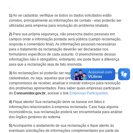
,
1)
Ao se cadastrar, verifique se todos os dados solicitados estão
corretos, principalmente as informações de contato - elas poderão ser
utilizadas pela empresa para resolução do problema relatado.
2)
Para sua própria segurança, não preencha dados pessoais em
campos onde a informação postada será pública (campo reclamação,
resposta e comentário final). As informações pessoais necessárias
para o tratamento da reclamação deverão ser declaradas nos
formulários específicos de cada assunto. O preenchimento dessas
informações não é obrigatório, entretanto, ele pode fazer a diferença
para que a reclamação seja de fato resolvida.
3)
As reclamações só poderão ser registradas em face de empresas
cadastradas, ou seja, aquelas que previamente assumiram
compromissos de receber, analisar e investir esforços para resolução
dos problemas apresentados. Para saber quais empresas participam
do
Consumidor.gov.br
, acesse o link
Empresas Participantes
.
4)
Fique atento! Sua reclamação deve se basear em fatos e
informações relacionados à empresa reclamada. Caso haja alguma
inconsistência, sua reclamação poderá ser encaminhada para análise
dos órgãos gestores do sistema.
5)
Acompanhe o andamento de sua reclamação e fique atento às
eventuais solicitações de informações complementares por parte da