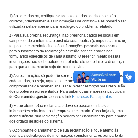
,
1)
Ao se cadastrar, verifique se todos os dados solicitados estão
corretos, principalmente as informações de contato - elas poderão ser
utilizadas pela empresa para resolução do problema relatado.
2)
Para sua própria segurança, não preencha dados pessoais em
campos onde a informação postada será pública (campo reclamação,
resposta e comentário final). As informações pessoais necessárias
para o tratamento da reclamação deverão ser declaradas nos
formulários específicos de cada assunto. O preenchimento dessas
informações não é obrigatório, entretanto, ele pode fazer a diferença
para que a reclamação seja de fato resolvida.
3)
As reclamações só poderão ser registradas em face de empresas
cadastradas, ou seja, aquelas que previamente assumiram
compromissos de receber, analisar e investir esforços para resolução
dos problemas apresentados. Para saber quais empresas participam
do
Consumidor.gov.br
, acesse o link
Empresas Participantes
.
4)
Fique atento! Sua reclamação deve se basear em fatos e
informações relacionados à empresa reclamada. Caso haja alguma
inconsistência, sua reclamação poderá ser encaminhada para análise
dos órgãos gestores do sistema.
5)
Acompanhe o andamento de sua reclamação e fique atento às
eventuais solicitações de informações complementares por parte da