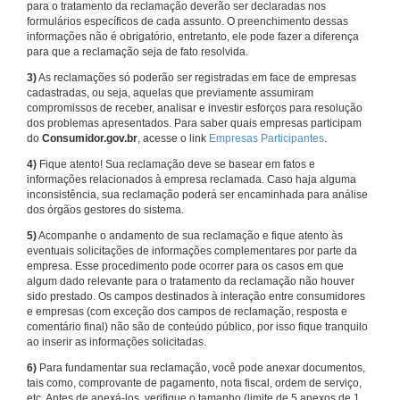
para o tratamento da reclamação deverão ser declaradas nos
formulários específicos de cada assunto. O preenchimento dessas
informações não é obrigatório, entretanto, ele pode fazer a diferença
para que a reclamação seja de fato resolvida.
3)
As reclamações só poderão ser registradas em face de empresas
cadastradas, ou seja, aquelas que previamente assumiram
compromissos de receber, analisar e investir esforços para resolução
dos problemas apresentados. Para saber quais empresas participam
do
Consumidor.gov.br
, acesse o link
Empresas Participantes
.
4)
Fique atento! Sua reclamação deve se basear em fatos e
informações relacionados à empresa reclamada. Caso haja alguma
inconsistência, sua reclamação poderá ser encaminhada para análise
dos órgãos gestores do sistema.
5)
Acompanhe o andamento de sua reclamação e fique atento às
eventuais solicitações de informações complementares por parte da
empresa. Esse procedimento pode ocorrer para os casos em que
algum dado relevante para o tratamento da reclamação não houver
sido prestado. Os campos destinados à interação entre consumidores
e empresas (com exceção dos campos de reclamação, resposta e
comentário final) não são de conteúdo público, por isso fique tranquilo
ao inserir as informações solicitadas.
6)
Para fundamentar sua reclamação, você pode anexar documentos,
tais como, comprovante de pagamento, nota fiscal, ordem de serviço,
etc. Antes de anexá-los, verifique o tamanho (limite de 5 anexos de 1