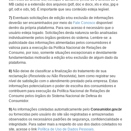
MB cada) e a extensão dos arquivos (pdf, doc e docx, xls e xlsx, jpg e
gif, odt e ods, txt). É importante que seu conteúdo esteja legível.
7)
Eventuais solicitações de edição e/ou exclusão de informações
deverão ser encaminhados por meio do
Fale Conosco
disponível
dentro da própria plataforma. Para seu acesso é necessário que o
usuário esteja logado. Solicitações desta natureza serão analisadas
individualmente pelos órgãos gestores do sistema. Lembre-se: a
publicidade das informações alimentadas pelos consumidores é
valiosa para a execução da Política Nacional de Relações de
Consumo, por isso, somente situações excepcionais e devidamente
fundamentadas motivarão a edição e/ou exclusão de algum dado da
plataforma.
8)
Não deixe de classificar a finalização do tratamento de sua
reclamação (
Resolvida ou Não Resolvida
), bem como registrar seu
nível de satisfação com o atendimento prestado pela empresa. Estas
informações potencializam o poder de escolha dos consumidores e
contribuem para execução da Política Nacional de Relações de
Consumo pelos órgãos do Sistema Nacional de Defesa do
Consumidor.
9)
As informações coletadas automaticamente pelo
Consumidor.gov.br
ou fornecidas pelo usuário do site são registradas e armazenadas
observados os necessários padrões de segurança, confidencialidade e
integridade. Para saber mais a respeito do uso dos dados coletados no
site, acesse o link
Política de Uso de Dados Pessoais
.