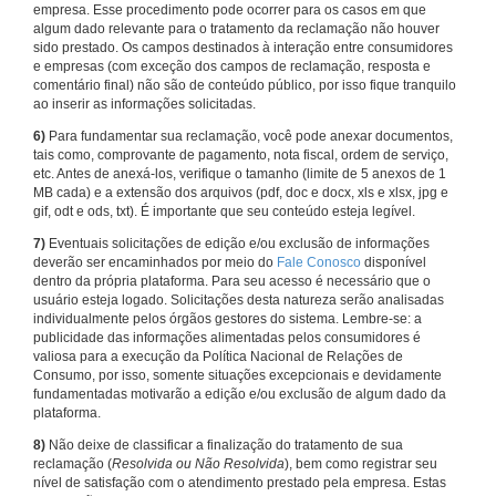
empresa. Esse procedimento pode ocorrer para os casos em que
algum dado relevante para o tratamento da reclamação não houver
sido prestado. Os campos destinados à interação entre consumidores
e empresas (com exceção dos campos de reclamação, resposta e
comentário final) não são de conteúdo público, por isso fique tranquilo
ao inserir as informações solicitadas.
6)
Para fundamentar sua reclamação, você pode anexar documentos,
tais como, comprovante de pagamento, nota fiscal, ordem de serviço,
etc. Antes de anexá-los, verifique o tamanho (limite de 5 anexos de 1
MB cada) e a extensão dos arquivos (pdf, doc e docx, xls e xlsx, jpg e
gif, odt e ods, txt). É importante que seu conteúdo esteja legível.
7)
Eventuais solicitações de edição e/ou exclusão de informações
deverão ser encaminhados por meio do
Fale Conosco
disponível
dentro da própria plataforma. Para seu acesso é necessário que o
usuário esteja logado. Solicitações desta natureza serão analisadas
individualmente pelos órgãos gestores do sistema. Lembre-se: a
publicidade das informações alimentadas pelos consumidores é
valiosa para a execução da Política Nacional de Relações de
Consumo, por isso, somente situações excepcionais e devidamente
fundamentadas motivarão a edição e/ou exclusão de algum dado da
plataforma.
8)
Não deixe de classificar a finalização do tratamento de sua
reclamação (
Resolvida ou Não Resolvida
), bem como registrar seu
nível de satisfação com o atendimento prestado pela empresa. Estas