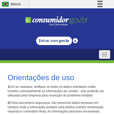
BRASIL
Simplifique!
Comunica BR
Participe
Acesso à informação
Entrar com
gov.br
Legislação
Canais
Toggle
naviga
Orientações de uso
1)
Ao se cadastrar, verifique se todos os dados solicitados estão
corretos, principalmente as informações de contato - elas poderão ser
utilizadas pela empresa para resolução do problema relatado.
2)
Para sua própria segurança, não preencha dados pessoais em
campos onde a informação postada será pública (campo reclamação,
resposta e comentário final). As informações pessoais necessárias