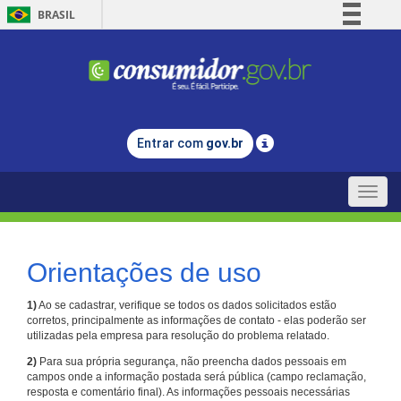
BRASIL
Simplifique!
Comunica BR
Participe
Acesso à informação
Entrar com
gov.br
Legislação
Canais
Toggle
naviga
Orientações de uso
1)
Ao se cadastrar, verifique se todos os dados solicitados estão
corretos, principalmente as informações de contato - elas poderão ser
utilizadas pela empresa para resolução do problema relatado.
2)
Para sua própria segurança, não preencha dados pessoais em
campos onde a informação postada será pública (campo reclamação,
resposta e comentário final). As informações pessoais necessárias