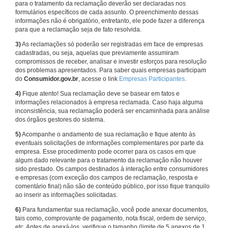
para o tratamento da reclamação deverão ser declaradas nos
formulários específicos de cada assunto. O preenchimento dessas
informações não é obrigatório, entretanto, ele pode fazer a diferença
para que a reclamação seja de fato resolvida.
3)
As reclamações só poderão ser registradas em face de empresas
cadastradas, ou seja, aquelas que previamente assumiram
compromissos de receber, analisar e investir esforços para resolução
dos problemas apresentados. Para saber quais empresas participam
do
Consumidor.gov.br
, acesse o link
Empresas Participantes
.
4)
Fique atento! Sua reclamação deve se basear em fatos e
informações relacionados à empresa reclamada. Caso haja alguma
inconsistência, sua reclamação poderá ser encaminhada para análise
dos órgãos gestores do sistema.
5)
Acompanhe o andamento de sua reclamação e fique atento às
eventuais solicitações de informações complementares por parte da
empresa. Esse procedimento pode ocorrer para os casos em que
algum dado relevante para o tratamento da reclamação não houver
sido prestado. Os campos destinados à interação entre consumidores
e empresas (com exceção dos campos de reclamação, resposta e
comentário final) não são de conteúdo público, por isso fique tranquilo
ao inserir as informações solicitadas.
6)
Para fundamentar sua reclamação, você pode anexar documentos,
tais como, comprovante de pagamento, nota fiscal, ordem de serviço,
etc. Antes de anexá-los, verifique o tamanho (limite de 5 anexos de 1