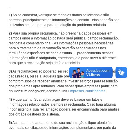
,
1)
Ao se cadastrar, verifique se todos os dados solicitados estão
corretos, principalmente as informações de contato - elas poderão ser
utilizadas pela empresa para resolução do problema relatado.
2)
Para sua própria segurança, não preencha dados pessoais em
campos onde a informação postada será pública (campo reclamação,
resposta e comentário final). As informações pessoais necessárias
para o tratamento da reclamação deverão ser declaradas nos
formulários específicos de cada assunto. O preenchimento dessas
informações não é obrigatório, entretanto, ele pode fazer a diferença
para que a reclamação seja de fato resolvida.
3)
As reclamações só poderão ser registradas em face de empresas
cadastradas, ou seja, aquelas que previamente assumiram
compromissos de receber, analisar e investir esforços para resolução
dos problemas apresentados. Para saber quais empresas participam
do
Consumidor.gov.br
, acesse o link
Empresas Participantes
.
4)
Fique atento! Sua reclamação deve se basear em fatos e
informações relacionados à empresa reclamada. Caso haja alguma
inconsistência, sua reclamação poderá ser encaminhada para análise
dos órgãos gestores do sistema.
5)
Acompanhe o andamento de sua reclamação e fique atento às
eventuais solicitações de informações complementares por parte da