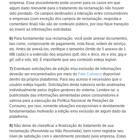
empresa. Esse procedimento pode ocorrer para os casos em que
algum dado relevante para o tratamento da reclamação não houver
sido prestado. Os campos destinados à interação entre consumidores
e empresas (com exceção dos campos de reclamação, resposta e
comentário final) não são de conteúdo público, por isso fique tranquilo
ao inserir as informações solicitadas.
6)
Para fundamentar sua reclamação, você pode anexar documentos,
tais como, comprovante de pagamento, nota fiscal, ordem de serviço,
etc. Antes de anexá-los, verifique o tamanho (limite de 5 anexos de 1
MB cada) e a extensão dos arquivos (pdf, doc e docx, xls e xlsx, jpg e
gif, odt e ods, txt). É importante que seu conteúdo esteja legível.
7)
Eventuais solicitações de edição e/ou exclusão de informações
deverão ser encaminhados por meio do
Fale Conosco
disponível
dentro da própria plataforma. Para seu acesso é necessário que o
usuário esteja logado. Solicitações desta natureza serão analisadas
individualmente pelos órgãos gestores do sistema. Lembre-se: a
publicidade das informações alimentadas pelos consumidores é
valiosa para a execução da Política Nacional de Relações de
Consumo, por isso, somente situações excepcionais e devidamente
fundamentadas motivarão a edição e/ou exclusão de algum dado da
plataforma.
8)
Não deixe de classificar a finalização do tratamento de sua
reclamação (
Resolvida ou Não Resolvida
), bem como registrar seu
nível de satisfação com o atendimento prestado pela empresa. Estas