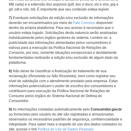
MB cada) e a extensão dos arquivos (pdf, doc e docx, xls e xlsx, jpg e
gif, odt e ods, txt). É importante que seu conteúdo esteja legível.
7)
Eventuais solicitações de edição e/ou exclusão de informações
deverão ser encaminhados por meio do
Fale Conosco
disponível
dentro da própria plataforma. Para seu acesso é necessário que o
usuário esteja logado. Solicitações desta natureza serão analisadas
individualmente pelos órgãos gestores do sistema. Lembre-se: a
publicidade das informações alimentadas pelos consumidores é
valiosa para a execução da Política Nacional de Relações de
Consumo, por isso, somente situações excepcionais e devidamente
fundamentadas motivarão a edição e/ou exclusão de algum dado da
plataforma.
8)
Não deixe de classificar a finalização do tratamento de sua
reclamação (
Resolvida ou Não Resolvida
), bem como registrar seu
nível de satisfação com o atendimento prestado pela empresa. Estas
informações potencializam o poder de escolha dos consumidores e
contribuem para execução da Política Nacional de Relações de
Consumo pelos órgãos do Sistema Nacional de Defesa do
Consumidor.
9)
As informações coletadas automaticamente pelo
Consumidor.gov.br
ou fornecidas pelo usuário do site são registradas e armazenadas
observados os necessários padrões de segurança, confidencialidade e
integridade. Para saber mais a respeito do uso dos dados coletados no
site, acesse o link
Política de Uso de Dados Pessoais
.