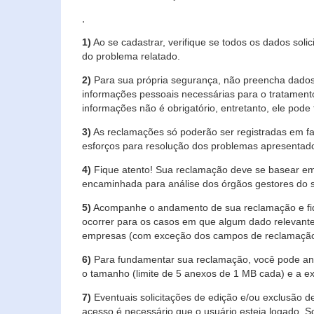
,
1)
Ao se cadastrar, verifique se todos os dados soli
do problema relatado.
2)
Para sua própria segurança, não preencha dados 
informações pessoais necessárias para o tratament
informações não é obrigatório, entretanto, ele pode 
3)
As reclamações só poderão ser registradas em fa
esforços para resolução dos problemas apresentad
4)
Fique atento! Sua reclamação deve se basear em
encaminhada para análise dos órgãos gestores do 
5)
Acompanhe o andamento de sua reclamação e fiqu
ocorrer para os casos em que algum dado relevante
empresas (com exceção dos campos de reclamação, re
6)
Para fundamentar sua reclamação, você pode anex
o tamanho (limite de 5 anexos de 1 MB cada) e a exte
7)
Eventuais solicitações de edição e/ou exclusão
acesso é necessário que o usuário esteja logado. S