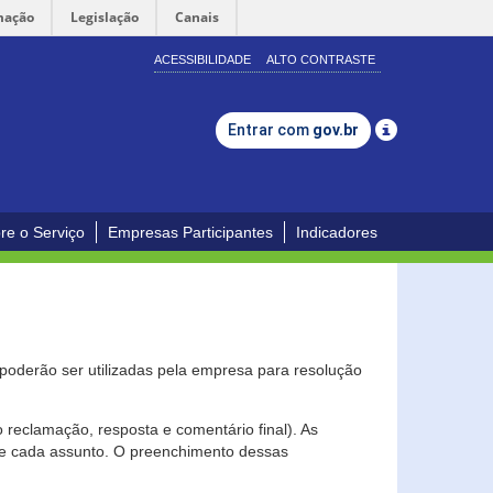
mação
Legislação
Canais
ACESSIBILIDADE
ALTO CONTRASTE
Entrar com
gov.br
re o Serviço
Empresas Participantes
Indicadores
s poderão ser utilizadas pela empresa para resolução
eclamação, resposta e comentário final). As
 de cada assunto. O preenchimento dessas