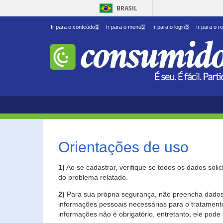
BRASIL
Ir para o conteúdo
1
Ir para o menu
2
Ir para o login
3
Ir para o r
Orientações de uso
1)
Ao se cadastrar, verifique se todos os dados soli
do problema relatado.
2)
Para sua própria segurança, não preencha dados 
informações pessoais necessárias para o tratament
informações não é obrigatório, entretanto, ele pode 