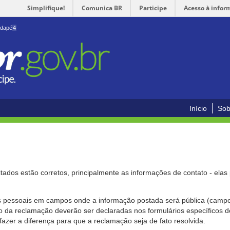
Simplifique!
Comunica BR
Participe
Acesso à infor
odapé
4
Início
Sob
citados estão corretos, principalmente as informações de contato - ela
pessoais em campos onde a informação postada será pública (campo r
o da reclamação deverão ser declaradas nos formulários específicos
fazer a diferença para que a reclamação seja de fato resolvida.