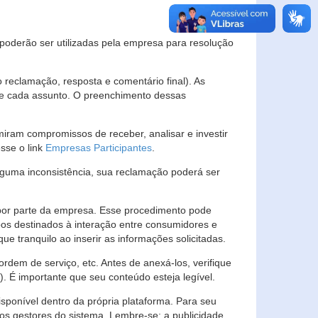
s poderão ser utilizadas pela empresa para resolução
eclamação, resposta e comentário final). As
 de cada assunto. O preenchimento dessas
ram compromissos de receber, analisar e investir
esse o link
Empresas Participantes
.
guma inconsistência, sua reclamação poderá ser
por parte da empresa. Esse procedimento pode
os destinados à interação entre consumidores e
 tranquilo ao inserir as informações solicitadas.
em de serviço, etc. Antes de anexá-los, verifique
t). É importante que seu conteúdo esteja legível.
sponível dentro da própria plataforma. Para seu
ãos gestores do sistema. Lembre-se: a publicidade