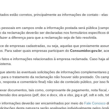
citados estão corretos, principalmente as informações de contato - ela
pessoais em campos onde a informação postada será pública (campo r
o da reclamação deverão ser declaradas nos formulários específicos
fazer a diferença para que a reclamação seja de fato resolvida.
ce de empresas cadastradas, ou seja, aquelas que previamente assumi
os. Para saber quais empresas participam do
Consumidor.gov.br
, ac
 fatos e informações relacionados à empresa reclamada. Caso haja al
sistema.
e atento às eventuais solicitações de informações complementares 
 para o tratamento da reclamação não houver sido prestado. Os camp
sposta e comentário final) não são de conteúdo público, por isso fique
ar documentos, tais como, comprovante de pagamento, nota fiscal, ord
nsão dos arquivos (pdf, doc e docx, xls e xlsx, jpg e gif, odt e ods, tx
 de informações deverão ser encaminhados por meio do
Fale Conosco
di
olicitações desta natureza serão analisadas individualmente pelos órg