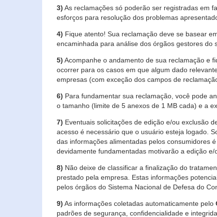
3)
As reclamações só poderão ser registradas em fa
esforços para resolução dos problemas apresentad
4)
Fique atento! Sua reclamação deve se basear em
encaminhada para análise dos órgãos gestores do 
5)
Acompanhe o andamento de sua reclamação e fiqu
ocorrer para os casos em que algum dado relevante
empresas (com exceção dos campos de reclamação, re
6)
Para fundamentar sua reclamação, você pode anex
o tamanho (limite de 5 anexos de 1 MB cada) e a exte
7)
Eventuais solicitações de edição e/ou exclusão
acesso é necessário que o usuário esteja logado. S
das informações alimentadas pelos consumidores é 
devidamente fundamentadas motivarão a edição e/o
8)
Não deixe de classificar a finalização do tratame
prestado pela empresa. Estas informações potenci
pelos órgãos do Sistema Nacional de Defesa do Co
9)
As informações coletadas automaticamente pelo
padrões de segurança, confidencialidade e integrida