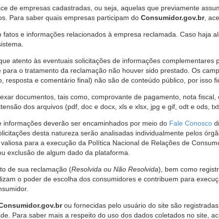
ce de empresas cadastradas, ou seja, aquelas que previamente assumi
os. Para saber quais empresas participam do
Consumidor.gov.br
, ac
 fatos e informações relacionados à empresa reclamada. Caso haja al
sistema.
e atento às eventuais solicitações de informações complementares 
 para o tratamento da reclamação não houver sido prestado. Os camp
sposta e comentário final) não são de conteúdo público, por isso fique
ar documentos, tais como, comprovante de pagamento, nota fiscal, ord
nsão dos arquivos (pdf, doc e docx, xls e xlsx, jpg e gif, odt e ods, tx
 de informações deverão ser encaminhados por meio do
Fale Conosco
di
olicitações desta natureza serão analisadas individualmente pelos órg
valiosa para a execução da Política Nacional de Relações de Consumo
u exclusão de algum dado da plataforma.
nto de sua reclamação (
Resolvida ou Não Resolvida
), bem como regist
alizam o poder de escolha dos consumidores e contribuem para execu
nsumidor.
Consumidor.gov.br
ou fornecidas pelo usuário do site são registrad
de. Para saber mais a respeito do uso dos dados coletados no site, ac