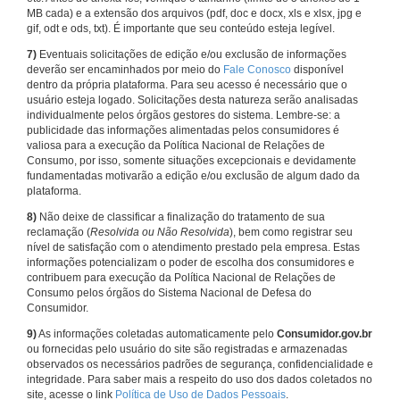
MB cada) e a extensão dos arquivos (pdf, doc e docx, xls e xlsx, jpg e
gif, odt e ods, txt). É importante que seu conteúdo esteja legível.
7)
Eventuais solicitações de edição e/ou exclusão de informações
deverão ser encaminhados por meio do
Fale Conosco
disponível
dentro da própria plataforma. Para seu acesso é necessário que o
usuário esteja logado. Solicitações desta natureza serão analisadas
individualmente pelos órgãos gestores do sistema. Lembre-se: a
publicidade das informações alimentadas pelos consumidores é
valiosa para a execução da Política Nacional de Relações de
Consumo, por isso, somente situações excepcionais e devidamente
fundamentadas motivarão a edição e/ou exclusão de algum dado da
plataforma.
8)
Não deixe de classificar a finalização do tratamento de sua
reclamação (
Resolvida ou Não Resolvida
), bem como registrar seu
nível de satisfação com o atendimento prestado pela empresa. Estas
informações potencializam o poder de escolha dos consumidores e
contribuem para execução da Política Nacional de Relações de
Consumo pelos órgãos do Sistema Nacional de Defesa do
Consumidor.
9)
As informações coletadas automaticamente pelo
Consumidor.gov.br
ou fornecidas pelo usuário do site são registradas e armazenadas
observados os necessários padrões de segurança, confidencialidade e
integridade. Para saber mais a respeito do uso dos dados coletados no
site, acesse o link
Política de Uso de Dados Pessoais
.