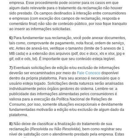
empresa. Esse procedimento pode ocorrer para os casos em que
algum dado relevante para o tratamento da reclamação não houver
sido prestado. Os campos destinados à interação entre consumidores
e empresas (com exceção dos campos de reclamação, resposta e
comentário final) não são de conteúdo público, por isso fique tranquilo
ao inserir as informações solicitadas.
6)
Para fundamentar sua reclamação, você pode anexar documentos,
tais como, comprovante de pagamento, nota fiscal, ordem de serviço,
etc. Antes de anexá-los, verifique o tamanho (limite de 5 anexos de 1
MB cada) e a extensão dos arquivos (pdf, doc e docx, xls e xlsx, jpg e
gif, odt e ods, txt). É importante que seu conteúdo esteja legível.
7)
Eventuais solicitações de edição e/ou exclusão de informações
deverão ser encaminhados por meio do
Fale Conosco
disponível
dentro da própria plataforma. Para seu acesso é necessário que o
usuário esteja logado. Solicitações desta natureza serão analisadas
individualmente pelos órgãos gestores do sistema. Lembre-se: a
publicidade das informações alimentadas pelos consumidores é
valiosa para a execução da Política Nacional de Relações de
Consumo, por isso, somente situações excepcionais e devidamente
fundamentadas motivarão a edição e/ou exclusão de algum dado da
plataforma.
8)
Não deixe de classificar a finalização do tratamento de sua
reclamação (
Resolvida ou Não Resolvida
), bem como registrar seu
nível de satisfação com o atendimento prestado pela empresa. Estas