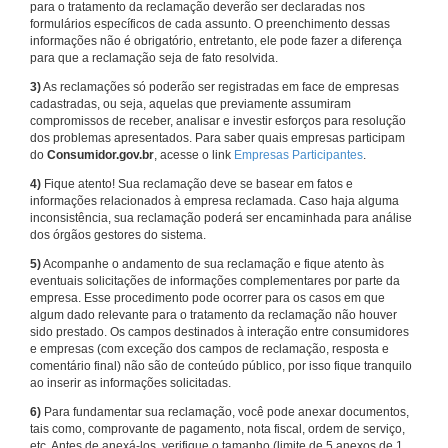
para o tratamento da reclamação deverão ser declaradas nos
formulários específicos de cada assunto. O preenchimento dessas
informações não é obrigatório, entretanto, ele pode fazer a diferença
para que a reclamação seja de fato resolvida.
3)
As reclamações só poderão ser registradas em face de empresas
cadastradas, ou seja, aquelas que previamente assumiram
compromissos de receber, analisar e investir esforços para resolução
dos problemas apresentados. Para saber quais empresas participam
do
Consumidor.gov.br
, acesse o link
Empresas Participantes
.
4)
Fique atento! Sua reclamação deve se basear em fatos e
informações relacionados à empresa reclamada. Caso haja alguma
inconsistência, sua reclamação poderá ser encaminhada para análise
dos órgãos gestores do sistema.
5)
Acompanhe o andamento de sua reclamação e fique atento às
eventuais solicitações de informações complementares por parte da
empresa. Esse procedimento pode ocorrer para os casos em que
algum dado relevante para o tratamento da reclamação não houver
sido prestado. Os campos destinados à interação entre consumidores
e empresas (com exceção dos campos de reclamação, resposta e
comentário final) não são de conteúdo público, por isso fique tranquilo
ao inserir as informações solicitadas.
6)
Para fundamentar sua reclamação, você pode anexar documentos,
tais como, comprovante de pagamento, nota fiscal, ordem de serviço,
etc. Antes de anexá-los, verifique o tamanho (limite de 5 anexos de 1