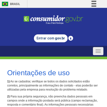
BRASIL
Simplifique!
Comunica BR
Participe
Acesso à informação
Entrar com
gov.br
Legislação
Canais
Toggle
naviga
Orientações de uso
1)
Ao se cadastrar, verifique se todos os dados solicitados estão
corretos, principalmente as informações de contato - elas poderão ser
utilizadas pela empresa para resolução do problema relatado.
2)
Para sua própria segurança, não preencha dados pessoais em
campos onde a informação postada será pública (campo reclamação,
resposta e comentário final). As informações pessoais necessárias