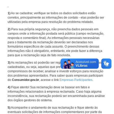
,
1)
Ao se cadastrar, verifique se todos os dados solicitados estão
corretos, principalmente as informações de contato - elas poderão ser
utilizadas pela empresa para resolução do problema relatado.
2)
Para sua própria segurança, não preencha dados pessoais em
campos onde a informação postada será pública (campo reclamação,
resposta e comentário final). As informações pessoais necessárias
para o tratamento da reclamação deverão ser declaradas nos
formulários específicos de cada assunto. O preenchimento dessas
informações não é obrigatório, entretanto, ele pode fazer a diferença
para que a reclamação seja de fato resolvida.
3)
As reclamações só poderão ser registradas em face de empresas
cadastradas, ou seja, aquelas que previamente assumiram
compromissos de receber, analisar e investir esforços para resolução
dos problemas apresentados. Para saber quais empresas participam
do
Consumidor.gov.br
, acesse o link
Empresas Participantes
.
4)
Fique atento! Sua reclamação deve se basear em fatos e
informações relacionados à empresa reclamada. Caso haja alguma
inconsistência, sua reclamação poderá ser encaminhada para análise
dos órgãos gestores do sistema.
5)
Acompanhe o andamento de sua reclamação e fique atento às
eventuais solicitações de informações complementares por parte da