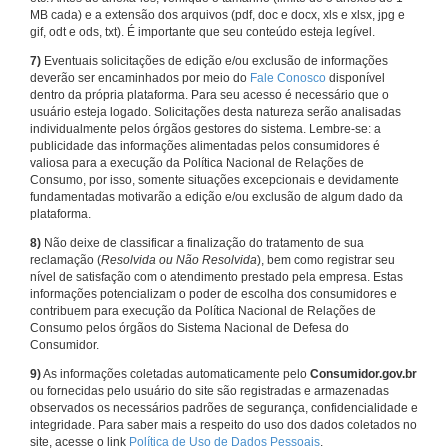
MB cada) e a extensão dos arquivos (pdf, doc e docx, xls e xlsx, jpg e
gif, odt e ods, txt). É importante que seu conteúdo esteja legível.
7)
Eventuais solicitações de edição e/ou exclusão de informações
deverão ser encaminhados por meio do
Fale Conosco
disponível
dentro da própria plataforma. Para seu acesso é necessário que o
usuário esteja logado. Solicitações desta natureza serão analisadas
individualmente pelos órgãos gestores do sistema. Lembre-se: a
publicidade das informações alimentadas pelos consumidores é
valiosa para a execução da Política Nacional de Relações de
Consumo, por isso, somente situações excepcionais e devidamente
fundamentadas motivarão a edição e/ou exclusão de algum dado da
plataforma.
8)
Não deixe de classificar a finalização do tratamento de sua
reclamação (
Resolvida ou Não Resolvida
), bem como registrar seu
nível de satisfação com o atendimento prestado pela empresa. Estas
informações potencializam o poder de escolha dos consumidores e
contribuem para execução da Política Nacional de Relações de
Consumo pelos órgãos do Sistema Nacional de Defesa do
Consumidor.
9)
As informações coletadas automaticamente pelo
Consumidor.gov.br
ou fornecidas pelo usuário do site são registradas e armazenadas
observados os necessários padrões de segurança, confidencialidade e
integridade. Para saber mais a respeito do uso dos dados coletados no
site, acesse o link
Política de Uso de Dados Pessoais
.