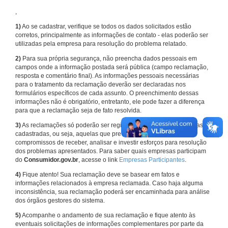
,
1)
Ao se cadastrar, verifique se todos os dados solicitados estão
corretos, principalmente as informações de contato - elas poderão ser
utilizadas pela empresa para resolução do problema relatado.
2)
Para sua própria segurança, não preencha dados pessoais em
campos onde a informação postada será pública (campo reclamação,
resposta e comentário final). As informações pessoais necessárias
para o tratamento da reclamação deverão ser declaradas nos
formulários específicos de cada assunto. O preenchimento dessas
informações não é obrigatório, entretanto, ele pode fazer a diferença
para que a reclamação seja de fato resolvida.
3)
As reclamações só poderão ser registradas em face de empresas
cadastradas, ou seja, aquelas que previamente assumiram
compromissos de receber, analisar e investir esforços para resolução
dos problemas apresentados. Para saber quais empresas participam
do
Consumidor.gov.br
, acesse o link
Empresas Participantes
.
4)
Fique atento! Sua reclamação deve se basear em fatos e
informações relacionados à empresa reclamada. Caso haja alguma
inconsistência, sua reclamação poderá ser encaminhada para análise
dos órgãos gestores do sistema.
5)
Acompanhe o andamento de sua reclamação e fique atento às
eventuais solicitações de informações complementares por parte da