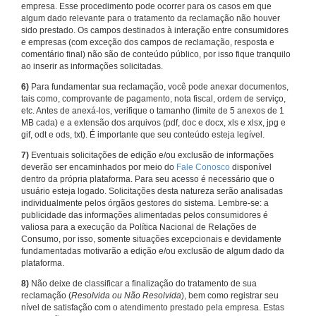
empresa. Esse procedimento pode ocorrer para os casos em que
algum dado relevante para o tratamento da reclamação não houver
sido prestado. Os campos destinados à interação entre consumidores
e empresas (com exceção dos campos de reclamação, resposta e
comentário final) não são de conteúdo público, por isso fique tranquilo
ao inserir as informações solicitadas.
6)
Para fundamentar sua reclamação, você pode anexar documentos,
tais como, comprovante de pagamento, nota fiscal, ordem de serviço,
etc. Antes de anexá-los, verifique o tamanho (limite de 5 anexos de 1
MB cada) e a extensão dos arquivos (pdf, doc e docx, xls e xlsx, jpg e
gif, odt e ods, txt). É importante que seu conteúdo esteja legível.
7)
Eventuais solicitações de edição e/ou exclusão de informações
deverão ser encaminhados por meio do
Fale Conosco
disponível
dentro da própria plataforma. Para seu acesso é necessário que o
usuário esteja logado. Solicitações desta natureza serão analisadas
individualmente pelos órgãos gestores do sistema. Lembre-se: a
publicidade das informações alimentadas pelos consumidores é
valiosa para a execução da Política Nacional de Relações de
Consumo, por isso, somente situações excepcionais e devidamente
fundamentadas motivarão a edição e/ou exclusão de algum dado da
plataforma.
8)
Não deixe de classificar a finalização do tratamento de sua
reclamação (
Resolvida ou Não Resolvida
), bem como registrar seu
nível de satisfação com o atendimento prestado pela empresa. Estas