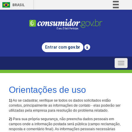
BRASIL
Simplifique!
Comunica BR
Participe
Acesso à informação
Entrar com
gov.br
Legislação
Canais
Toggle
naviga
Orientações de uso
1)
Ao se cadastrar, verifique se todos os dados solicitados estão
corretos, principalmente as informações de contato - elas poderão ser
utilizadas pela empresa para resolução do problema relatado.
2)
Para sua própria segurança, não preencha dados pessoais em
campos onde a informação postada será pública (campo reclamação,
resposta e comentário final). As informações pessoais necessárias