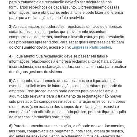
para o tratamento da reclamação deverão ser declaradas nos
formulários específicos de cada assunto. O preenchimento dessas
informações não é obrigatório, entretanto, ele pode fazer a diferença
para que a reclamação seja de fato resolvida.
3)
As reclamações só poderão ser registradas em face de empresas
cadastradas, ou seja, aquelas que previamente assumiram
compromissos de receber, analisar e investir esforços para resolução
dos problemas apresentados. Para saber quais empresas participam
do
Consumidor.gov.br
, acesse o link
Empresas Participantes
.
4)
Fique atento! Sua reclamação deve se basear em fatos e
informações relacionados à empresa reclamada. Caso haja alguma
inconsistência, sua reclamação poderá ser encaminhada para análise
dos órgãos gestores do sistema.
5)
Acompanhe o andamento de sua reclamação e fique atento às
eventuais solicitações de informações complementares por parte da
empresa. Esse procedimento pode ocorrer para os casos em que
algum dado relevante para o tratamento da reclamação não houver
sido prestado. Os campos destinados à interação entre consumidores
e empresas (com exceção dos campos de reclamação, resposta e
comentário final) não são de conteúdo público, por isso fique tranquilo
ao inserir as informações solicitadas.
6)
Para fundamentar sua reclamação, você pode anexar documentos,
tais como, comprovante de pagamento, nota fiscal, ordem de serviço,
etc. Antes de anexá-los, verifique o tamanho (limite de 5 anexos de 1