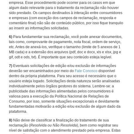
empresa. Esse procedimento pode ocorrer para os casos em que
algum dado relevante para o tratamento da reclamação não houver
sido prestado. Os campos destinados à interação entre consumidores
e empresas (com exceção dos campos de reclamação, resposta e
comentário final) não são de conteúdo público, por isso fique tranquilo
ao inserir as informações solicitadas.
6)
Para fundamentar sua reclamação, você pode anexar documentos,
tais como, comprovante de pagamento, nota fiscal, ordem de serviço,
etc. Antes de anexá-los, verifique o tamanho (limite de 5 anexos de 1
MB cada) e a extensão dos arquivos (pdf, doc e docx, xls e xlsx, jpg e
gif, odt e ods, txt). É importante que seu conteúdo esteja legível.
7)
Eventuais solicitações de edição e/ou exclusão de informações
deverão ser encaminhados por meio do
Fale Conosco
disponível
dentro da própria plataforma. Para seu acesso é necessário que o
usuário esteja logado. Solicitações desta natureza serão analisadas
individualmente pelos órgãos gestores do sistema. Lembre-se: a
publicidade das informações alimentadas pelos consumidores é
valiosa para a execução da Política Nacional de Relações de
Consumo, por isso, somente situações excepcionais e devidamente
fundamentadas motivarão a edição e/ou exclusão de algum dado da
plataforma.
8)
Não deixe de classificar a finalização do tratamento de sua
reclamação (
Resolvida ou Não Resolvida
), bem como registrar seu
nível de satisfação com o atendimento prestado pela empresa. Estas