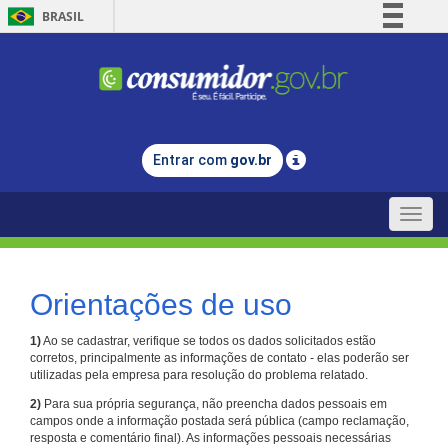
BRASIL
Simplifique!
Comunica BR
Participe
Acesso à informação
Entrar com
gov.br
Legislação
Canais
Toggle
naviga
Orientações de uso
1)
Ao se cadastrar, verifique se todos os dados solicitados estão
corretos, principalmente as informações de contato - elas poderão ser
utilizadas pela empresa para resolução do problema relatado.
2)
Para sua própria segurança, não preencha dados pessoais em
campos onde a informação postada será pública (campo reclamação,
resposta e comentário final). As informações pessoais necessárias