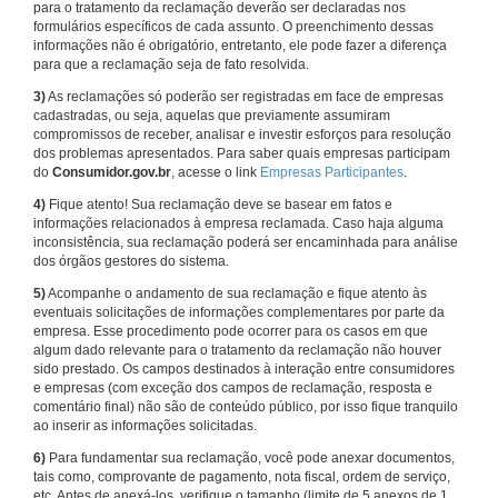
para o tratamento da reclamação deverão ser declaradas nos
formulários específicos de cada assunto. O preenchimento dessas
informações não é obrigatório, entretanto, ele pode fazer a diferença
para que a reclamação seja de fato resolvida.
3)
As reclamações só poderão ser registradas em face de empresas
cadastradas, ou seja, aquelas que previamente assumiram
compromissos de receber, analisar e investir esforços para resolução
dos problemas apresentados. Para saber quais empresas participam
do
Consumidor.gov.br
, acesse o link
Empresas Participantes
.
4)
Fique atento! Sua reclamação deve se basear em fatos e
informações relacionados à empresa reclamada. Caso haja alguma
inconsistência, sua reclamação poderá ser encaminhada para análise
dos órgãos gestores do sistema.
5)
Acompanhe o andamento de sua reclamação e fique atento às
eventuais solicitações de informações complementares por parte da
empresa. Esse procedimento pode ocorrer para os casos em que
algum dado relevante para o tratamento da reclamação não houver
sido prestado. Os campos destinados à interação entre consumidores
e empresas (com exceção dos campos de reclamação, resposta e
comentário final) não são de conteúdo público, por isso fique tranquilo
ao inserir as informações solicitadas.
6)
Para fundamentar sua reclamação, você pode anexar documentos,
tais como, comprovante de pagamento, nota fiscal, ordem de serviço,
etc. Antes de anexá-los, verifique o tamanho (limite de 5 anexos de 1