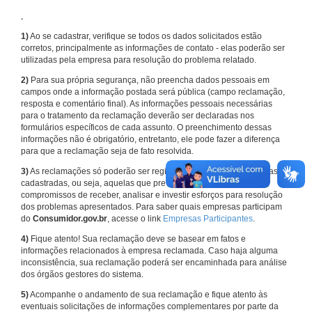
,
1)
Ao se cadastrar, verifique se todos os dados solicitados estão
corretos, principalmente as informações de contato - elas poderão ser
utilizadas pela empresa para resolução do problema relatado.
2)
Para sua própria segurança, não preencha dados pessoais em
campos onde a informação postada será pública (campo reclamação,
resposta e comentário final). As informações pessoais necessárias
para o tratamento da reclamação deverão ser declaradas nos
formulários específicos de cada assunto. O preenchimento dessas
informações não é obrigatório, entretanto, ele pode fazer a diferença
para que a reclamação seja de fato resolvida.
3)
As reclamações só poderão ser registradas em face de empresas
cadastradas, ou seja, aquelas que previamente assumiram
compromissos de receber, analisar e investir esforços para resolução
dos problemas apresentados. Para saber quais empresas participam
do
Consumidor.gov.br
, acesse o link
Empresas Participantes
.
4)
Fique atento! Sua reclamação deve se basear em fatos e
informações relacionados à empresa reclamada. Caso haja alguma
inconsistência, sua reclamação poderá ser encaminhada para análise
dos órgãos gestores do sistema.
5)
Acompanhe o andamento de sua reclamação e fique atento às
eventuais solicitações de informações complementares por parte da