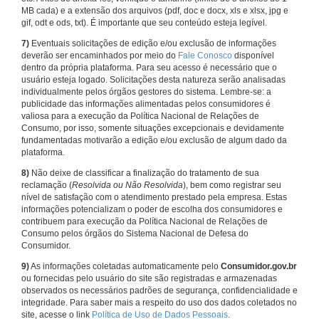
MB cada) e a extensão dos arquivos (pdf, doc e docx, xls e xlsx, jpg e
gif, odt e ods, txt). É importante que seu conteúdo esteja legível.
7)
Eventuais solicitações de edição e/ou exclusão de informações
deverão ser encaminhados por meio do
Fale Conosco
disponível
dentro da própria plataforma. Para seu acesso é necessário que o
usuário esteja logado. Solicitações desta natureza serão analisadas
individualmente pelos órgãos gestores do sistema. Lembre-se: a
publicidade das informações alimentadas pelos consumidores é
valiosa para a execução da Política Nacional de Relações de
Consumo, por isso, somente situações excepcionais e devidamente
fundamentadas motivarão a edição e/ou exclusão de algum dado da
plataforma.
8)
Não deixe de classificar a finalização do tratamento de sua
reclamação (
Resolvida ou Não Resolvida
), bem como registrar seu
nível de satisfação com o atendimento prestado pela empresa. Estas
informações potencializam o poder de escolha dos consumidores e
contribuem para execução da Política Nacional de Relações de
Consumo pelos órgãos do Sistema Nacional de Defesa do
Consumidor.
9)
As informações coletadas automaticamente pelo
Consumidor.gov.br
ou fornecidas pelo usuário do site são registradas e armazenadas
observados os necessários padrões de segurança, confidencialidade e
integridade. Para saber mais a respeito do uso dos dados coletados no
site, acesse o link
Política de Uso de Dados Pessoais
.