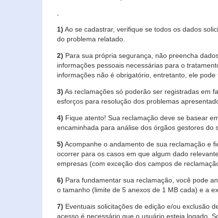
,
1)
Ao se cadastrar, verifique se todos os dados soli
do problema relatado.
2)
Para sua própria segurança, não preencha dados 
informações pessoais necessárias para o tratament
informações não é obrigatório, entretanto, ele pode 
3)
As reclamações só poderão ser registradas em fa
esforços para resolução dos problemas apresentad
4)
Fique atento! Sua reclamação deve se basear em
encaminhada para análise dos órgãos gestores do 
5)
Acompanhe o andamento de sua reclamação e fiqu
ocorrer para os casos em que algum dado relevante
empresas (com exceção dos campos de reclamação, re
6)
Para fundamentar sua reclamação, você pode anex
o tamanho (limite de 5 anexos de 1 MB cada) e a exte
7)
Eventuais solicitações de edição e/ou exclusão
acesso é necessário que o usuário esteja logado. S