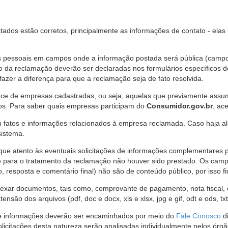
citados estão corretos, principalmente as informações de contato - ela
pessoais em campos onde a informação postada será pública (campo r
o da reclamação deverão ser declaradas nos formulários específicos
fazer a diferença para que a reclamação seja de fato resolvida.
ce de empresas cadastradas, ou seja, aquelas que previamente assumi
os. Para saber quais empresas participam do
Consumidor.gov.br
, ac
 fatos e informações relacionados à empresa reclamada. Caso haja al
sistema.
e atento às eventuais solicitações de informações complementares 
 para o tratamento da reclamação não houver sido prestado. Os camp
sposta e comentário final) não são de conteúdo público, por isso fique
ar documentos, tais como, comprovante de pagamento, nota fiscal, ord
nsão dos arquivos (pdf, doc e docx, xls e xlsx, jpg e gif, odt e ods, tx
 de informações deverão ser encaminhados por meio do
Fale Conosco
di
olicitações desta natureza serão analisadas individualmente pelos órg