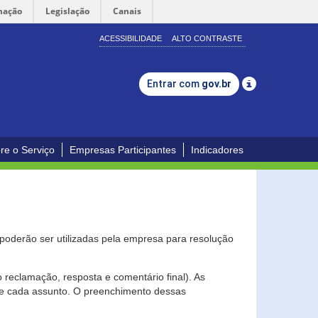
mação
Legislação
Canais
ACESSIBILIDADE
ALTO CONTRASTE
Entrar com
gov.br
re o Serviço
Empresas Participantes
Indicadores
s poderão ser utilizadas pela empresa para resolução
eclamação, resposta e comentário final). As
 de cada assunto. O preenchimento dessas