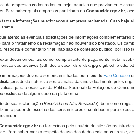
ce de empresas cadastradas, ou seja, aquelas que previamente assumi
os. Para saber quais empresas participam do
Consumidor.gov.br
, ac
 fatos e informações relacionados à empresa reclamada. Caso haja al
sistema.
e atento às eventuais solicitações de informações complementares 
 para o tratamento da reclamação não houver sido prestado. Os camp
sposta e comentário final) não são de conteúdo público, por isso fique
ar documentos, tais como, comprovante de pagamento, nota fiscal, ord
nsão dos arquivos (pdf, doc e docx, xls e xlsx, jpg e gif, odt e ods, tx
 de informações deverão ser encaminhados por meio do
Fale Conosco
di
olicitações desta natureza serão analisadas individualmente pelos órg
valiosa para a execução da Política Nacional de Relações de Consumo
u exclusão de algum dado da plataforma.
nto de sua reclamação (
Resolvida ou Não Resolvida
), bem como regist
alizam o poder de escolha dos consumidores e contribuem para execu
nsumidor.
Consumidor.gov.br
ou fornecidas pelo usuário do site são registrad
de. Para saber mais a respeito do uso dos dados coletados no site, ac