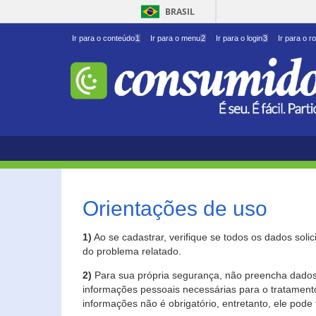
BRASIL
Ir para o conteúdo
1
Ir para o menu
2
Ir para o login
3
Ir para o r
Orientações de uso
1)
Ao se cadastrar, verifique se todos os dados soli
do problema relatado.
2)
Para sua própria segurança, não preencha dados 
informações pessoais necessárias para o tratament
informações não é obrigatório, entretanto, ele pode 