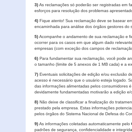
3)
As reclamações só poderão ser registradas em fa
esforços para resolução dos problemas apresentad
4)
Fique atento! Sua reclamação deve se basear em
encaminhada para análise dos órgãos gestores do 
5)
Acompanhe o andamento de sua reclamação e fiqu
ocorrer para os casos em que algum dado relevante
empresas (com exceção dos campos de reclamação, re
6)
Para fundamentar sua reclamação, você pode anex
o tamanho (limite de 5 anexos de 1 MB cada) e a exte
7)
Eventuais solicitações de edição e/ou exclusão
acesso é necessário que o usuário esteja logado. S
das informações alimentadas pelos consumidores é 
devidamente fundamentadas motivarão a edição e/o
8)
Não deixe de classificar a finalização do tratame
prestado pela empresa. Estas informações potenci
pelos órgãos do Sistema Nacional de Defesa do Co
9)
As informações coletadas automaticamente pelo
padrões de segurança, confidencialidade e integrida