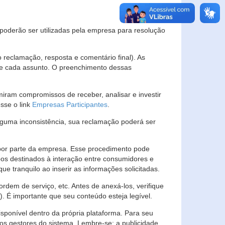
s poderão ser utilizadas pela empresa para resolução
eclamação, resposta e comentário final). As
 de cada assunto. O preenchimento dessas
ram compromissos de receber, analisar e investir
esse o link
Empresas Participantes
.
guma inconsistência, sua reclamação poderá ser
por parte da empresa. Esse procedimento pode
os destinados à interação entre consumidores e
 tranquilo ao inserir as informações solicitadas.
em de serviço, etc. Antes de anexá-los, verifique
t). É importante que seu conteúdo esteja legível.
sponível dentro da própria plataforma. Para seu
ãos gestores do sistema. Lembre-se: a publicidade