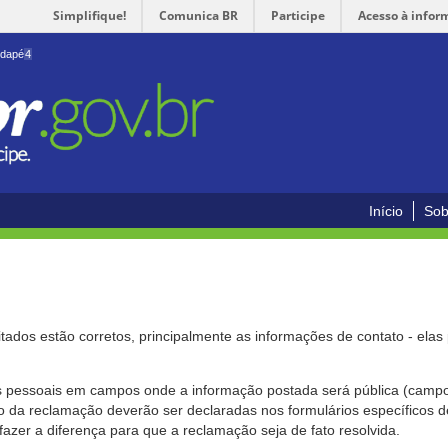
Simplifique!
Comunica BR
Participe
Acesso à infor
odapé
4
Início
Sob
citados estão corretos, principalmente as informações de contato - ela
pessoais em campos onde a informação postada será pública (campo r
o da reclamação deverão ser declaradas nos formulários específicos
fazer a diferença para que a reclamação seja de fato resolvida.