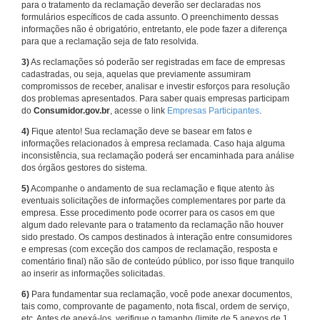
para o tratamento da reclamação deverão ser declaradas nos
formulários específicos de cada assunto. O preenchimento dessas
informações não é obrigatório, entretanto, ele pode fazer a diferença
para que a reclamação seja de fato resolvida.
3)
As reclamações só poderão ser registradas em face de empresas
cadastradas, ou seja, aquelas que previamente assumiram
compromissos de receber, analisar e investir esforços para resolução
dos problemas apresentados. Para saber quais empresas participam
do
Consumidor.gov.br
, acesse o link
Empresas Participantes
.
4)
Fique atento! Sua reclamação deve se basear em fatos e
informações relacionados à empresa reclamada. Caso haja alguma
inconsistência, sua reclamação poderá ser encaminhada para análise
dos órgãos gestores do sistema.
5)
Acompanhe o andamento de sua reclamação e fique atento às
eventuais solicitações de informações complementares por parte da
empresa. Esse procedimento pode ocorrer para os casos em que
algum dado relevante para o tratamento da reclamação não houver
sido prestado. Os campos destinados à interação entre consumidores
e empresas (com exceção dos campos de reclamação, resposta e
comentário final) não são de conteúdo público, por isso fique tranquilo
ao inserir as informações solicitadas.
6)
Para fundamentar sua reclamação, você pode anexar documentos,
tais como, comprovante de pagamento, nota fiscal, ordem de serviço,
etc. Antes de anexá-los, verifique o tamanho (limite de 5 anexos de 1