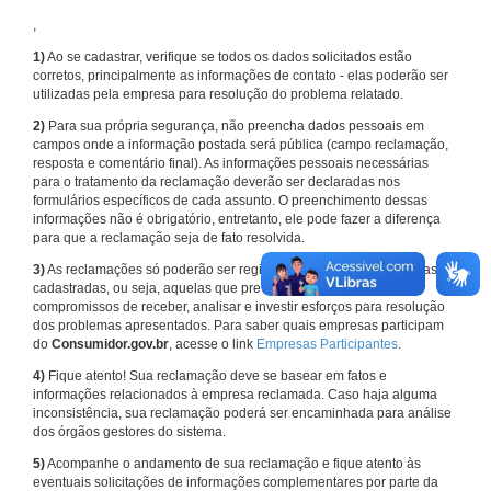
,
1)
Ao se cadastrar, verifique se todos os dados solicitados estão
corretos, principalmente as informações de contato - elas poderão ser
utilizadas pela empresa para resolução do problema relatado.
2)
Para sua própria segurança, não preencha dados pessoais em
campos onde a informação postada será pública (campo reclamação,
resposta e comentário final). As informações pessoais necessárias
para o tratamento da reclamação deverão ser declaradas nos
formulários específicos de cada assunto. O preenchimento dessas
informações não é obrigatório, entretanto, ele pode fazer a diferença
para que a reclamação seja de fato resolvida.
3)
As reclamações só poderão ser registradas em face de empresas
cadastradas, ou seja, aquelas que previamente assumiram
compromissos de receber, analisar e investir esforços para resolução
dos problemas apresentados. Para saber quais empresas participam
do
Consumidor.gov.br
, acesse o link
Empresas Participantes
.
4)
Fique atento! Sua reclamação deve se basear em fatos e
informações relacionados à empresa reclamada. Caso haja alguma
inconsistência, sua reclamação poderá ser encaminhada para análise
dos órgãos gestores do sistema.
5)
Acompanhe o andamento de sua reclamação e fique atento às
eventuais solicitações de informações complementares por parte da