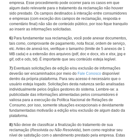
empresa. Esse procedimento pode ocorrer para os casos em que
algum dado relevante para o tratamento da reclamação não houver
sido prestado. Os campos destinados à interação entre consumidores
e empresas (com exceção dos campos de reclamação, resposta e
comentário final) não são de conteúdo público, por isso fique tranquilo
ao inserir as informações solicitadas.
6)
Para fundamentar sua reclamação, você pode anexar documentos,
tais como, comprovante de pagamento, nota fiscal, ordem de serviço,
etc. Antes de anexá-los, verifique o tamanho (limite de 5 anexos de 1
MB cada) e a extensão dos arquivos (pdf, doc e docx, xls e xlsx, jpg e
gif, odt e ods, txt). É importante que seu conteúdo esteja legível.
7)
Eventuais solicitações de edição e/ou exclusão de informações
deverão ser encaminhados por meio do
Fale Conosco
disponível
dentro da própria plataforma. Para seu acesso é necessário que o
usuário esteja logado. Solicitações desta natureza serão analisadas
individualmente pelos órgãos gestores do sistema. Lembre-se: a
publicidade das informações alimentadas pelos consumidores é
valiosa para a execução da Política Nacional de Relações de
Consumo, por isso, somente situações excepcionais e devidamente
fundamentadas motivarão a edição e/ou exclusão de algum dado da
plataforma.
8)
Não deixe de classificar a finalização do tratamento de sua
reclamação (
Resolvida ou Não Resolvida
), bem como registrar seu
nível de satisfação com o atendimento prestado pela empresa. Estas