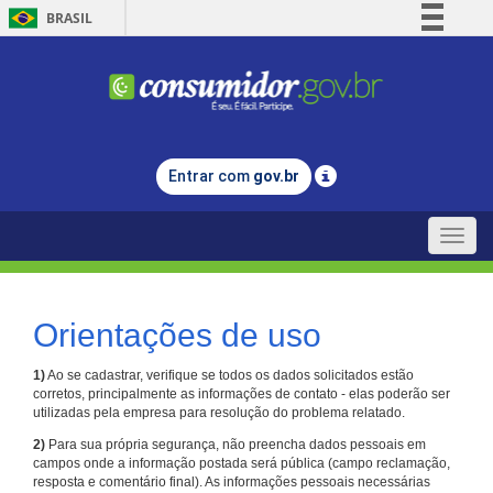
BRASIL
Simplifique!
Comunica BR
Participe
Acesso à informação
Entrar com
gov.br
Legislação
Canais
Toggle
naviga
Orientações de uso
1)
Ao se cadastrar, verifique se todos os dados solicitados estão
corretos, principalmente as informações de contato - elas poderão ser
utilizadas pela empresa para resolução do problema relatado.
2)
Para sua própria segurança, não preencha dados pessoais em
campos onde a informação postada será pública (campo reclamação,
resposta e comentário final). As informações pessoais necessárias