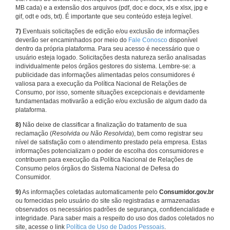
MB cada) e a extensão dos arquivos (pdf, doc e docx, xls e xlsx, jpg e
gif, odt e ods, txt). É importante que seu conteúdo esteja legível.
7)
Eventuais solicitações de edição e/ou exclusão de informações
deverão ser encaminhados por meio do
Fale Conosco
disponível
dentro da própria plataforma. Para seu acesso é necessário que o
usuário esteja logado. Solicitações desta natureza serão analisadas
individualmente pelos órgãos gestores do sistema. Lembre-se: a
publicidade das informações alimentadas pelos consumidores é
valiosa para a execução da Política Nacional de Relações de
Consumo, por isso, somente situações excepcionais e devidamente
fundamentadas motivarão a edição e/ou exclusão de algum dado da
plataforma.
8)
Não deixe de classificar a finalização do tratamento de sua
reclamação (
Resolvida ou Não Resolvida
), bem como registrar seu
nível de satisfação com o atendimento prestado pela empresa. Estas
informações potencializam o poder de escolha dos consumidores e
contribuem para execução da Política Nacional de Relações de
Consumo pelos órgãos do Sistema Nacional de Defesa do
Consumidor.
9)
As informações coletadas automaticamente pelo
Consumidor.gov.br
ou fornecidas pelo usuário do site são registradas e armazenadas
observados os necessários padrões de segurança, confidencialidade e
integridade. Para saber mais a respeito do uso dos dados coletados no
site, acesse o link
Política de Uso de Dados Pessoais
.