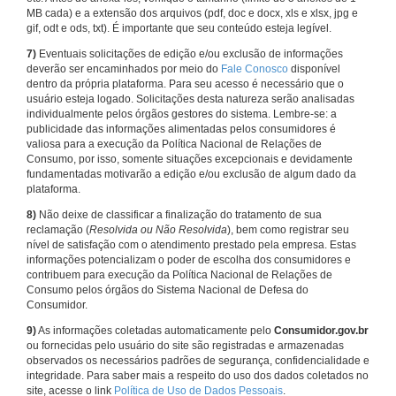
MB cada) e a extensão dos arquivos (pdf, doc e docx, xls e xlsx, jpg e
gif, odt e ods, txt). É importante que seu conteúdo esteja legível.
7)
Eventuais solicitações de edição e/ou exclusão de informações
deverão ser encaminhados por meio do
Fale Conosco
disponível
dentro da própria plataforma. Para seu acesso é necessário que o
usuário esteja logado. Solicitações desta natureza serão analisadas
individualmente pelos órgãos gestores do sistema. Lembre-se: a
publicidade das informações alimentadas pelos consumidores é
valiosa para a execução da Política Nacional de Relações de
Consumo, por isso, somente situações excepcionais e devidamente
fundamentadas motivarão a edição e/ou exclusão de algum dado da
plataforma.
8)
Não deixe de classificar a finalização do tratamento de sua
reclamação (
Resolvida ou Não Resolvida
), bem como registrar seu
nível de satisfação com o atendimento prestado pela empresa. Estas
informações potencializam o poder de escolha dos consumidores e
contribuem para execução da Política Nacional de Relações de
Consumo pelos órgãos do Sistema Nacional de Defesa do
Consumidor.
9)
As informações coletadas automaticamente pelo
Consumidor.gov.br
ou fornecidas pelo usuário do site são registradas e armazenadas
observados os necessários padrões de segurança, confidencialidade e
integridade. Para saber mais a respeito do uso dos dados coletados no
site, acesse o link
Política de Uso de Dados Pessoais
.