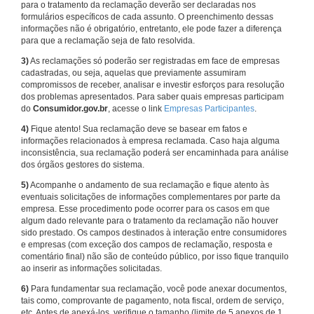
para o tratamento da reclamação deverão ser declaradas nos
formulários específicos de cada assunto. O preenchimento dessas
informações não é obrigatório, entretanto, ele pode fazer a diferença
para que a reclamação seja de fato resolvida.
3)
As reclamações só poderão ser registradas em face de empresas
cadastradas, ou seja, aquelas que previamente assumiram
compromissos de receber, analisar e investir esforços para resolução
dos problemas apresentados. Para saber quais empresas participam
do
Consumidor.gov.br
, acesse o link
Empresas Participantes
.
4)
Fique atento! Sua reclamação deve se basear em fatos e
informações relacionados à empresa reclamada. Caso haja alguma
inconsistência, sua reclamação poderá ser encaminhada para análise
dos órgãos gestores do sistema.
5)
Acompanhe o andamento de sua reclamação e fique atento às
eventuais solicitações de informações complementares por parte da
empresa. Esse procedimento pode ocorrer para os casos em que
algum dado relevante para o tratamento da reclamação não houver
sido prestado. Os campos destinados à interação entre consumidores
e empresas (com exceção dos campos de reclamação, resposta e
comentário final) não são de conteúdo público, por isso fique tranquilo
ao inserir as informações solicitadas.
6)
Para fundamentar sua reclamação, você pode anexar documentos,
tais como, comprovante de pagamento, nota fiscal, ordem de serviço,
etc. Antes de anexá-los, verifique o tamanho (limite de 5 anexos de 1