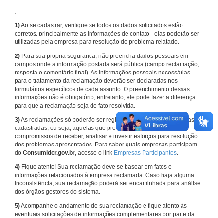
,
1)
Ao se cadastrar, verifique se todos os dados solicitados estão
corretos, principalmente as informações de contato - elas poderão ser
utilizadas pela empresa para resolução do problema relatado.
2)
Para sua própria segurança, não preencha dados pessoais em
campos onde a informação postada será pública (campo reclamação,
resposta e comentário final). As informações pessoais necessárias
para o tratamento da reclamação deverão ser declaradas nos
formulários específicos de cada assunto. O preenchimento dessas
informações não é obrigatório, entretanto, ele pode fazer a diferença
para que a reclamação seja de fato resolvida.
3)
As reclamações só poderão ser registradas em face de empresas
cadastradas, ou seja, aquelas que previamente assumiram
compromissos de receber, analisar e investir esforços para resolução
dos problemas apresentados. Para saber quais empresas participam
do
Consumidor.gov.br
, acesse o link
Empresas Participantes
.
4)
Fique atento! Sua reclamação deve se basear em fatos e
informações relacionados à empresa reclamada. Caso haja alguma
inconsistência, sua reclamação poderá ser encaminhada para análise
dos órgãos gestores do sistema.
5)
Acompanhe o andamento de sua reclamação e fique atento às
eventuais solicitações de informações complementares por parte da