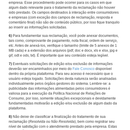
empresa. Esse procedimento pode ocorrer para os casos em que
algum dado relevante para o tratamento da reclamação não houver
sido prestado. Os campos destinados à interação entre consumidores
e empresas (com exceção dos campos de reclamação, resposta e
comentário final) não são de conteúdo público, por isso fique tranquilo
ao inserir as informações solicitadas.
6)
Para fundamentar sua reclamação, você pode anexar documentos,
tais como, comprovante de pagamento, nota fiscal, ordem de serviço,
etc. Antes de anexá-los, verifique o tamanho (limite de 5 anexos de 1
MB cada) e a extensão dos arquivos (pdf, doc e docx, xls e xlsx, jpg e
gif, odt e ods, txt). É importante que seu conteúdo esteja legível.
7)
Eventuais solicitações de edição e/ou exclusão de informações
deverão ser encaminhados por meio do
Fale Conosco
disponível
dentro da própria plataforma. Para seu acesso é necessário que o
usuário esteja logado. Solicitações desta natureza serão analisadas
individualmente pelos órgãos gestores do sistema. Lembre-se: a
publicidade das informações alimentadas pelos consumidores é
valiosa para a execução da Política Nacional de Relações de
Consumo, por isso, somente situações excepcionais e devidamente
fundamentadas motivarão a edição e/ou exclusão de algum dado da
plataforma.
8)
Não deixe de classificar a finalização do tratamento de sua
reclamação (
Resolvida ou Não Resolvida
), bem como registrar seu
nível de satisfação com o atendimento prestado pela empresa. Estas