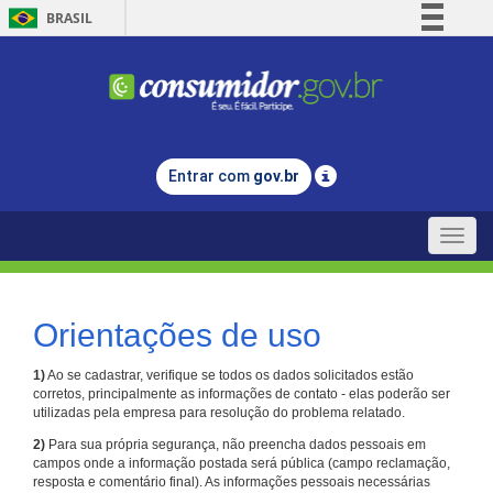
BRASIL
Simplifique!
Comunica BR
Participe
Acesso à informação
Entrar com
gov.br
Legislação
Canais
Toggle
naviga
Orientações de uso
1)
Ao se cadastrar, verifique se todos os dados solicitados estão
corretos, principalmente as informações de contato - elas poderão ser
utilizadas pela empresa para resolução do problema relatado.
2)
Para sua própria segurança, não preencha dados pessoais em
campos onde a informação postada será pública (campo reclamação,
resposta e comentário final). As informações pessoais necessárias