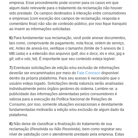
empresa. Esse procedimento pode ocorrer para os casos em que
algum dado relevante para o tratamento da reclamação não houver
sido prestado. Os campos destinados à interação entre consumidores
e empresas (com exceção dos campos de reclamação, resposta e
comentário final) não são de conteúdo público, por isso fique tranquilo
ao inserir as informações solicitadas.
6)
Para fundamentar sua reclamação, você pode anexar documentos,
tais como, comprovante de pagamento, nota fiscal, ordem de serviço,
etc. Antes de anexá-los, verifique o tamanho (limite de 5 anexos de 1
MB cada) e a extensão dos arquivos (pdf, doc e docx, xls e xlsx, jpg e
gif, odt e ods, txt). É importante que seu conteúdo esteja legível.
7)
Eventuais solicitações de edição e/ou exclusão de informações
deverão ser encaminhados por meio do
Fale Conosco
disponível
dentro da própria plataforma. Para seu acesso é necessário que o
usuário esteja logado. Solicitações desta natureza serão analisadas
individualmente pelos órgãos gestores do sistema. Lembre-se: a
publicidade das informações alimentadas pelos consumidores é
valiosa para a execução da Política Nacional de Relações de
Consumo, por isso, somente situações excepcionais e devidamente
fundamentadas motivarão a edição e/ou exclusão de algum dado da
plataforma.
8)
Não deixe de classificar a finalização do tratamento de sua
reclamação (
Resolvida ou Não Resolvida
), bem como registrar seu
nível de satisfação com o atendimento prestado pela empresa. Estas