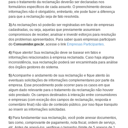
para o tratamento da reclamação deverão ser declaradas nos
formulários específicos de cada assunto. O preenchimento dessas
informações não é obrigatório, entretanto, ele pode fazer a diferença
para que a reclamação seja de fato resolvida.
3)
As reclamações só poderão ser registradas em face de empresas
cadastradas, ou seja, aquelas que previamente assumiram
compromissos de receber, analisar e investir esforços para resolução
dos problemas apresentados. Para saber quais empresas participam
do
Consumidor.gov.br
, acesse o link
Empresas Participantes
.
4)
Fique atento! Sua reclamação deve se basear em fatos e
informações relacionados à empresa reclamada. Caso haja alguma
inconsistência, sua reclamação poderá ser encaminhada para análise
dos órgãos gestores do sistema.
5)
Acompanhe o andamento de sua reclamação e fique atento às
eventuais solicitações de informações complementares por parte da
empresa. Esse procedimento pode ocorrer para os casos em que
algum dado relevante para o tratamento da reclamação não houver
sido prestado. Os campos destinados à interação entre consumidores
e empresas (com exceção dos campos de reclamação, resposta e
comentário final) não são de conteúdo público, por isso fique tranquilo
ao inserir as informações solicitadas.
6)
Para fundamentar sua reclamação, você pode anexar documentos,
tais como, comprovante de pagamento, nota fiscal, ordem de serviço,
etc. Antes de anexá-los, verifique o tamanho (limite de 5 anexos de 1