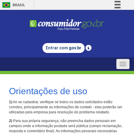
BRASIL
Simplifique!
Comunica BR
Participe
Acesso à informação
Entrar com
gov.br
Legislação
Canais
Toggle
naviga
Orientações de uso
1)
Ao se cadastrar, verifique se todos os dados solicitados estão
corretos, principalmente as informações de contato - elas poderão ser
utilizadas pela empresa para resolução do problema relatado.
2)
Para sua própria segurança, não preencha dados pessoais em
campos onde a informação postada será pública (campo reclamação,
resposta e comentário final). As informações pessoais necessárias