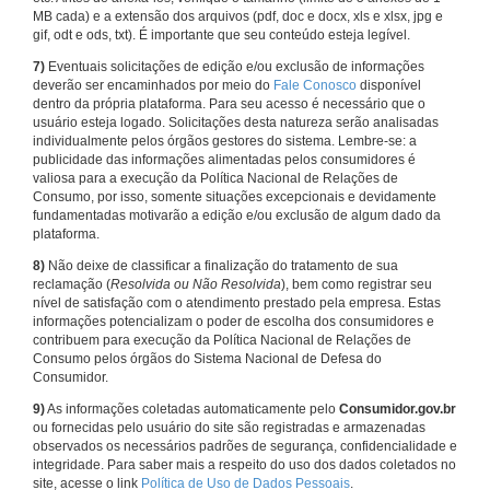
MB cada) e a extensão dos arquivos (pdf, doc e docx, xls e xlsx, jpg e
gif, odt e ods, txt). É importante que seu conteúdo esteja legível.
7)
Eventuais solicitações de edição e/ou exclusão de informações
deverão ser encaminhados por meio do
Fale Conosco
disponível
dentro da própria plataforma. Para seu acesso é necessário que o
usuário esteja logado. Solicitações desta natureza serão analisadas
individualmente pelos órgãos gestores do sistema. Lembre-se: a
publicidade das informações alimentadas pelos consumidores é
valiosa para a execução da Política Nacional de Relações de
Consumo, por isso, somente situações excepcionais e devidamente
fundamentadas motivarão a edição e/ou exclusão de algum dado da
plataforma.
8)
Não deixe de classificar a finalização do tratamento de sua
reclamação (
Resolvida ou Não Resolvida
), bem como registrar seu
nível de satisfação com o atendimento prestado pela empresa. Estas
informações potencializam o poder de escolha dos consumidores e
contribuem para execução da Política Nacional de Relações de
Consumo pelos órgãos do Sistema Nacional de Defesa do
Consumidor.
9)
As informações coletadas automaticamente pelo
Consumidor.gov.br
ou fornecidas pelo usuário do site são registradas e armazenadas
observados os necessários padrões de segurança, confidencialidade e
integridade. Para saber mais a respeito do uso dos dados coletados no
site, acesse o link
Política de Uso de Dados Pessoais
.