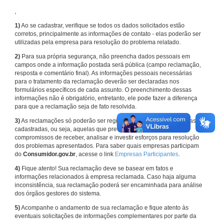
,
1)
Ao se cadastrar, verifique se todos os dados solicitados estão
corretos, principalmente as informações de contato - elas poderão ser
utilizadas pela empresa para resolução do problema relatado.
2)
Para sua própria segurança, não preencha dados pessoais em
campos onde a informação postada será pública (campo reclamação,
resposta e comentário final). As informações pessoais necessárias
para o tratamento da reclamação deverão ser declaradas nos
formulários específicos de cada assunto. O preenchimento dessas
informações não é obrigatório, entretanto, ele pode fazer a diferença
para que a reclamação seja de fato resolvida.
3)
As reclamações só poderão ser registradas em face de empresas
cadastradas, ou seja, aquelas que previamente assumiram
compromissos de receber, analisar e investir esforços para resolução
dos problemas apresentados. Para saber quais empresas participam
do
Consumidor.gov.br
, acesse o link
Empresas Participantes
.
4)
Fique atento! Sua reclamação deve se basear em fatos e
informações relacionados à empresa reclamada. Caso haja alguma
inconsistência, sua reclamação poderá ser encaminhada para análise
dos órgãos gestores do sistema.
5)
Acompanhe o andamento de sua reclamação e fique atento às
eventuais solicitações de informações complementares por parte da