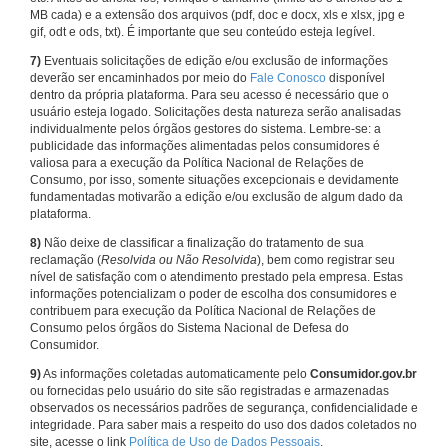
MB cada) e a extensão dos arquivos (pdf, doc e docx, xls e xlsx, jpg e
gif, odt e ods, txt). É importante que seu conteúdo esteja legível.
7)
Eventuais solicitações de edição e/ou exclusão de informações
deverão ser encaminhados por meio do
Fale Conosco
disponível
dentro da própria plataforma. Para seu acesso é necessário que o
usuário esteja logado. Solicitações desta natureza serão analisadas
individualmente pelos órgãos gestores do sistema. Lembre-se: a
publicidade das informações alimentadas pelos consumidores é
valiosa para a execução da Política Nacional de Relações de
Consumo, por isso, somente situações excepcionais e devidamente
fundamentadas motivarão a edição e/ou exclusão de algum dado da
plataforma.
8)
Não deixe de classificar a finalização do tratamento de sua
reclamação (
Resolvida ou Não Resolvida
), bem como registrar seu
nível de satisfação com o atendimento prestado pela empresa. Estas
informações potencializam o poder de escolha dos consumidores e
contribuem para execução da Política Nacional de Relações de
Consumo pelos órgãos do Sistema Nacional de Defesa do
Consumidor.
9)
As informações coletadas automaticamente pelo
Consumidor.gov.br
ou fornecidas pelo usuário do site são registradas e armazenadas
observados os necessários padrões de segurança, confidencialidade e
integridade. Para saber mais a respeito do uso dos dados coletados no
site, acesse o link
Política de Uso de Dados Pessoais
.