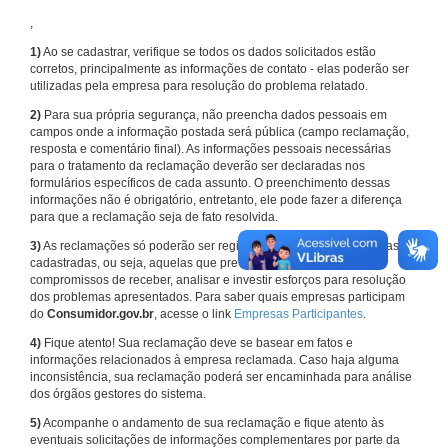
,
1)
Ao se cadastrar, verifique se todos os dados solicitados estão
corretos, principalmente as informações de contato - elas poderão ser
utilizadas pela empresa para resolução do problema relatado.
2)
Para sua própria segurança, não preencha dados pessoais em
campos onde a informação postada será pública (campo reclamação,
resposta e comentário final). As informações pessoais necessárias
para o tratamento da reclamação deverão ser declaradas nos
formulários específicos de cada assunto. O preenchimento dessas
informações não é obrigatório, entretanto, ele pode fazer a diferença
para que a reclamação seja de fato resolvida.
3)
As reclamações só poderão ser registradas em face de empresas
cadastradas, ou seja, aquelas que previamente assumiram
compromissos de receber, analisar e investir esforços para resolução
dos problemas apresentados. Para saber quais empresas participam
do
Consumidor.gov.br
, acesse o link
Empresas Participantes
.
4)
Fique atento! Sua reclamação deve se basear em fatos e
informações relacionados à empresa reclamada. Caso haja alguma
inconsistência, sua reclamação poderá ser encaminhada para análise
dos órgãos gestores do sistema.
5)
Acompanhe o andamento de sua reclamação e fique atento às
eventuais solicitações de informações complementares por parte da