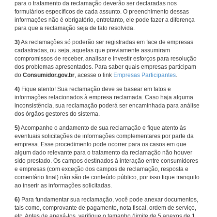
para o tratamento da reclamação deverão ser declaradas nos
formulários específicos de cada assunto. O preenchimento dessas
informações não é obrigatório, entretanto, ele pode fazer a diferença
para que a reclamação seja de fato resolvida.
3)
As reclamações só poderão ser registradas em face de empresas
cadastradas, ou seja, aquelas que previamente assumiram
compromissos de receber, analisar e investir esforços para resolução
dos problemas apresentados. Para saber quais empresas participam
do
Consumidor.gov.br
, acesse o link
Empresas Participantes
.
4)
Fique atento! Sua reclamação deve se basear em fatos e
informações relacionados à empresa reclamada. Caso haja alguma
inconsistência, sua reclamação poderá ser encaminhada para análise
dos órgãos gestores do sistema.
5)
Acompanhe o andamento de sua reclamação e fique atento às
eventuais solicitações de informações complementares por parte da
empresa. Esse procedimento pode ocorrer para os casos em que
algum dado relevante para o tratamento da reclamação não houver
sido prestado. Os campos destinados à interação entre consumidores
e empresas (com exceção dos campos de reclamação, resposta e
comentário final) não são de conteúdo público, por isso fique tranquilo
ao inserir as informações solicitadas.
6)
Para fundamentar sua reclamação, você pode anexar documentos,
tais como, comprovante de pagamento, nota fiscal, ordem de serviço,
etc. Antes de anexá-los, verifique o tamanho (limite de 5 anexos de 1