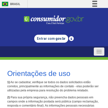
BRASIL
Simplifique!
Comunica BR
Participe
Acesso à informação
Entrar com
gov.br
Legislação
Canais
Toggle
naviga
Orientações de uso
1)
Ao se cadastrar, verifique se todos os dados solicitados estão
corretos, principalmente as informações de contato - elas poderão ser
utilizadas pela empresa para resolução do problema relatado.
2)
Para sua própria segurança, não preencha dados pessoais em
campos onde a informação postada será pública (campo reclamação,
resposta e comentário final). As informações pessoais necessárias