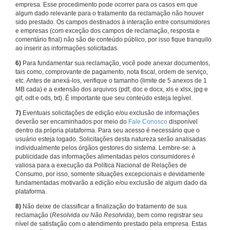
empresa. Esse procedimento pode ocorrer para os casos em que
algum dado relevante para o tratamento da reclamação não houver
sido prestado. Os campos destinados à interação entre consumidores
e empresas (com exceção dos campos de reclamação, resposta e
comentário final) não são de conteúdo público, por isso fique tranquilo
ao inserir as informações solicitadas.
6)
Para fundamentar sua reclamação, você pode anexar documentos,
tais como, comprovante de pagamento, nota fiscal, ordem de serviço,
etc. Antes de anexá-los, verifique o tamanho (limite de 5 anexos de 1
MB cada) e a extensão dos arquivos (pdf, doc e docx, xls e xlsx, jpg e
gif, odt e ods, txt). É importante que seu conteúdo esteja legível.
7)
Eventuais solicitações de edição e/ou exclusão de informações
deverão ser encaminhados por meio do
Fale Conosco
disponível
dentro da própria plataforma. Para seu acesso é necessário que o
usuário esteja logado. Solicitações desta natureza serão analisadas
individualmente pelos órgãos gestores do sistema. Lembre-se: a
publicidade das informações alimentadas pelos consumidores é
valiosa para a execução da Política Nacional de Relações de
Consumo, por isso, somente situações excepcionais e devidamente
fundamentadas motivarão a edição e/ou exclusão de algum dado da
plataforma.
8)
Não deixe de classificar a finalização do tratamento de sua
reclamação (
Resolvida ou Não Resolvida
), bem como registrar seu
nível de satisfação com o atendimento prestado pela empresa. Estas