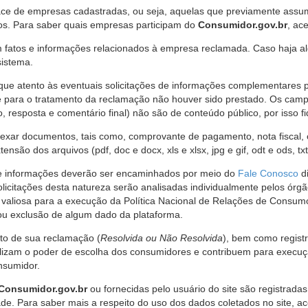
ce de empresas cadastradas, ou seja, aquelas que previamente assumi
os. Para saber quais empresas participam do
Consumidor.gov.br
, ac
 fatos e informações relacionados à empresa reclamada. Caso haja al
sistema.
e atento às eventuais solicitações de informações complementares 
 para o tratamento da reclamação não houver sido prestado. Os camp
sposta e comentário final) não são de conteúdo público, por isso fique
ar documentos, tais como, comprovante de pagamento, nota fiscal, ord
nsão dos arquivos (pdf, doc e docx, xls e xlsx, jpg e gif, odt e ods, tx
 de informações deverão ser encaminhados por meio do
Fale Conosco
di
olicitações desta natureza serão analisadas individualmente pelos órg
valiosa para a execução da Política Nacional de Relações de Consumo
u exclusão de algum dado da plataforma.
nto de sua reclamação (
Resolvida ou Não Resolvida
), bem como regist
alizam o poder de escolha dos consumidores e contribuem para execu
nsumidor.
Consumidor.gov.br
ou fornecidas pelo usuário do site são registrad
de. Para saber mais a respeito do uso dos dados coletados no site, ac