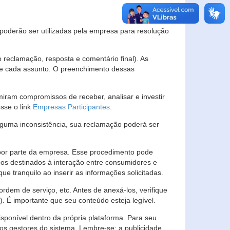
s poderão ser utilizadas pela empresa para resolução
eclamação, resposta e comentário final). As
 de cada assunto. O preenchimento dessas
ram compromissos de receber, analisar e investir
esse o link
Empresas Participantes
.
guma inconsistência, sua reclamação poderá ser
por parte da empresa. Esse procedimento pode
os destinados à interação entre consumidores e
 tranquilo ao inserir as informações solicitadas.
em de serviço, etc. Antes de anexá-los, verifique
t). É importante que seu conteúdo esteja legível.
sponível dentro da própria plataforma. Para seu
ãos gestores do sistema. Lembre-se: a publicidade