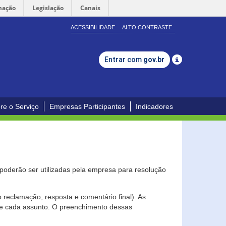
mação
Legislação
Canais
ACESSIBILIDADE
ALTO CONTRASTE
Entrar com
gov.br
re o Serviço
Empresas Participantes
Indicadores
s poderão ser utilizadas pela empresa para resolução
eclamação, resposta e comentário final). As
 de cada assunto. O preenchimento dessas