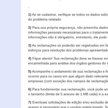
,
1)
Ao se cadastrar, verifique se todos os dados soli
do problema relatado.
2)
Para sua própria segurança, não preencha dados 
informações pessoais necessárias para o tratament
informações não é obrigatório, entretanto, ele pode 
3)
As reclamações só poderão ser registradas em fa
esforços para resolução dos problemas apresentad
4)
Fique atento! Sua reclamação deve se basear em
encaminhada para análise dos órgãos gestores do 
5)
Acompanhe o andamento de sua reclamação e fiqu
ocorrer para os casos em que algum dado relevante
empresas (com exceção dos campos de reclamação, re
6)
Para fundamentar sua reclamação, você pode anex
o tamanho (limite de 5 anexos de 1 MB cada) e a exte
7)
Eventuais solicitações de edição e/ou exclusão
acesso é necessário que o usuário esteja logado. S