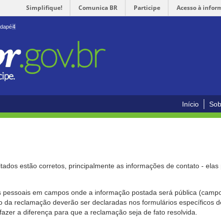
Simplifique!
Comunica BR
Participe
Acesso à infor
odapé
4
Início
Sob
citados estão corretos, principalmente as informações de contato - ela
pessoais em campos onde a informação postada será pública (campo r
o da reclamação deverão ser declaradas nos formulários específicos
fazer a diferença para que a reclamação seja de fato resolvida.