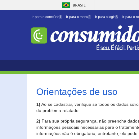
BRASIL
Ir para o conteúdo
1
Ir para o menu
2
Ir para o login
3
Ir para o r
Orientações de uso
1)
Ao se cadastrar, verifique se todos os dados soli
do problema relatado.
2)
Para sua própria segurança, não preencha dados 
informações pessoais necessárias para o tratament
informações não é obrigatório, entretanto, ele pode 