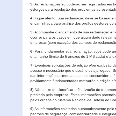
3)
As reclamações só poderão ser registradas em fa
esforços para resolução dos problemas apresentad
4)
Fique atento! Sua reclamação deve se basear em
encaminhada para análise dos órgãos gestores do 
5)
Acompanhe o andamento de sua reclamação e fiqu
ocorrer para os casos em que algum dado relevante
empresas (com exceção dos campos de reclamação, re
6)
Para fundamentar sua reclamação, você pode anex
o tamanho (limite de 5 anexos de 1 MB cada) e a exte
7)
Eventuais solicitações de edição e/ou exclusão
acesso é necessário que o usuário esteja logado. S
das informações alimentadas pelos consumidores é 
devidamente fundamentadas motivarão a edição e/o
8)
Não deixe de classificar a finalização do tratame
prestado pela empresa. Estas informações potenci
pelos órgãos do Sistema Nacional de Defesa do Co
9)
As informações coletadas automaticamente pelo
padrões de segurança, confidencialidade e integrida