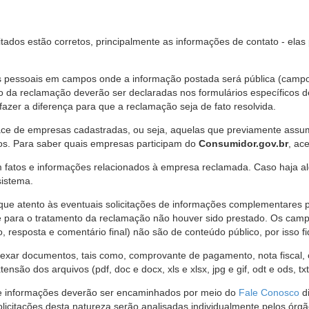
citados estão corretos, principalmente as informações de contato - ela
pessoais em campos onde a informação postada será pública (campo r
o da reclamação deverão ser declaradas nos formulários específicos
fazer a diferença para que a reclamação seja de fato resolvida.
ce de empresas cadastradas, ou seja, aquelas que previamente assumi
os. Para saber quais empresas participam do
Consumidor.gov.br
, ac
 fatos e informações relacionados à empresa reclamada. Caso haja al
sistema.
e atento às eventuais solicitações de informações complementares 
 para o tratamento da reclamação não houver sido prestado. Os camp
sposta e comentário final) não são de conteúdo público, por isso fique
ar documentos, tais como, comprovante de pagamento, nota fiscal, ord
nsão dos arquivos (pdf, doc e docx, xls e xlsx, jpg e gif, odt e ods, tx
 de informações deverão ser encaminhados por meio do
Fale Conosco
di
olicitações desta natureza serão analisadas individualmente pelos órg