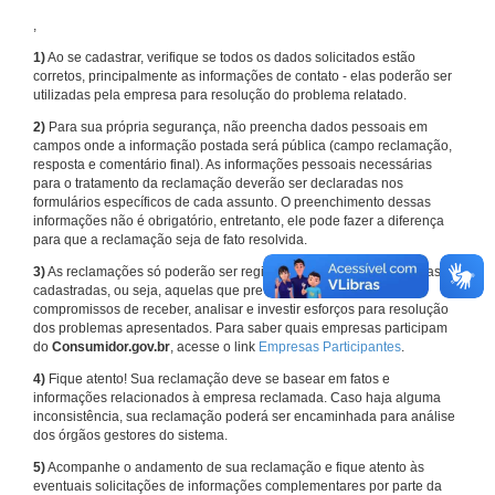
,
1)
Ao se cadastrar, verifique se todos os dados solicitados estão
corretos, principalmente as informações de contato - elas poderão ser
utilizadas pela empresa para resolução do problema relatado.
2)
Para sua própria segurança, não preencha dados pessoais em
campos onde a informação postada será pública (campo reclamação,
resposta e comentário final). As informações pessoais necessárias
para o tratamento da reclamação deverão ser declaradas nos
formulários específicos de cada assunto. O preenchimento dessas
informações não é obrigatório, entretanto, ele pode fazer a diferença
para que a reclamação seja de fato resolvida.
3)
As reclamações só poderão ser registradas em face de empresas
cadastradas, ou seja, aquelas que previamente assumiram
compromissos de receber, analisar e investir esforços para resolução
dos problemas apresentados. Para saber quais empresas participam
do
Consumidor.gov.br
, acesse o link
Empresas Participantes
.
4)
Fique atento! Sua reclamação deve se basear em fatos e
informações relacionados à empresa reclamada. Caso haja alguma
inconsistência, sua reclamação poderá ser encaminhada para análise
dos órgãos gestores do sistema.
5)
Acompanhe o andamento de sua reclamação e fique atento às
eventuais solicitações de informações complementares por parte da