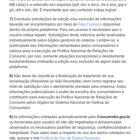
MB cada) e a extensão dos arquivos (pdf, doc e docx, xls e xlsx, jpg e
gif, odt e ods, txt). É importante que seu conteúdo esteja legível.
7)
Eventuais solicitações de edição e/ou exclusão de informações
deverão ser encaminhados por meio do
Fale Conosco
disponível
dentro da própria plataforma. Para seu acesso é necessário que o
usuário esteja logado. Solicitações desta natureza serão analisadas
individualmente pelos órgãos gestores do sistema. Lembre-se: a
publicidade das informações alimentadas pelos consumidores é
valiosa para a execução da Política Nacional de Relações de
Consumo, por isso, somente situações excepcionais e devidamente
fundamentadas motivarão a edição e/ou exclusão de algum dado da
plataforma.
8)
Não deixe de classificar a finalização do tratamento de sua
reclamação (
Resolvida ou Não Resolvida
), bem como registrar seu
nível de satisfação com o atendimento prestado pela empresa. Estas
informações potencializam o poder de escolha dos consumidores e
contribuem para execução da Política Nacional de Relações de
Consumo pelos órgãos do Sistema Nacional de Defesa do
Consumidor.
9)
As informações coletadas automaticamente pelo
Consumidor.gov.br
ou fornecidas pelo usuário do site são registradas e armazenadas
observados os necessários padrões de segurança, confidencialidade e
integridade. Para saber mais a respeito do uso dos dados coletados no
site, acesse o link
Política de Uso de Dados Pessoais
.