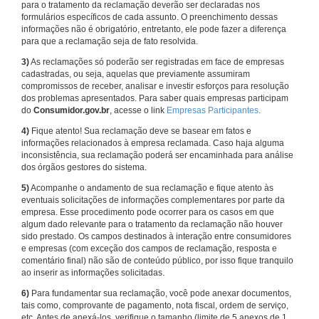
para o tratamento da reclamação deverão ser declaradas nos
formulários específicos de cada assunto. O preenchimento dessas
informações não é obrigatório, entretanto, ele pode fazer a diferença
para que a reclamação seja de fato resolvida.
3)
As reclamações só poderão ser registradas em face de empresas
cadastradas, ou seja, aquelas que previamente assumiram
compromissos de receber, analisar e investir esforços para resolução
dos problemas apresentados. Para saber quais empresas participam
do
Consumidor.gov.br
, acesse o link
Empresas Participantes
.
4)
Fique atento! Sua reclamação deve se basear em fatos e
informações relacionados à empresa reclamada. Caso haja alguma
inconsistência, sua reclamação poderá ser encaminhada para análise
dos órgãos gestores do sistema.
5)
Acompanhe o andamento de sua reclamação e fique atento às
eventuais solicitações de informações complementares por parte da
empresa. Esse procedimento pode ocorrer para os casos em que
algum dado relevante para o tratamento da reclamação não houver
sido prestado. Os campos destinados à interação entre consumidores
e empresas (com exceção dos campos de reclamação, resposta e
comentário final) não são de conteúdo público, por isso fique tranquilo
ao inserir as informações solicitadas.
6)
Para fundamentar sua reclamação, você pode anexar documentos,
tais como, comprovante de pagamento, nota fiscal, ordem de serviço,
etc. Antes de anexá-los, verifique o tamanho (limite de 5 anexos de 1