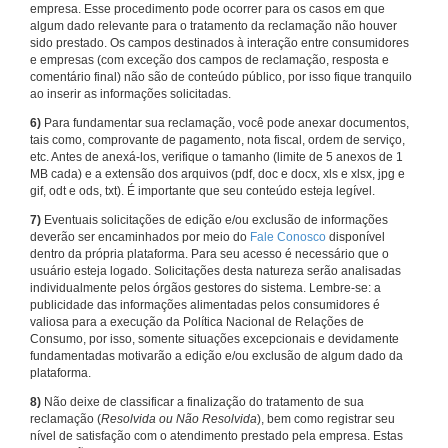
empresa. Esse procedimento pode ocorrer para os casos em que
algum dado relevante para o tratamento da reclamação não houver
sido prestado. Os campos destinados à interação entre consumidores
e empresas (com exceção dos campos de reclamação, resposta e
comentário final) não são de conteúdo público, por isso fique tranquilo
ao inserir as informações solicitadas.
6)
Para fundamentar sua reclamação, você pode anexar documentos,
tais como, comprovante de pagamento, nota fiscal, ordem de serviço,
etc. Antes de anexá-los, verifique o tamanho (limite de 5 anexos de 1
MB cada) e a extensão dos arquivos (pdf, doc e docx, xls e xlsx, jpg e
gif, odt e ods, txt). É importante que seu conteúdo esteja legível.
7)
Eventuais solicitações de edição e/ou exclusão de informações
deverão ser encaminhados por meio do
Fale Conosco
disponível
dentro da própria plataforma. Para seu acesso é necessário que o
usuário esteja logado. Solicitações desta natureza serão analisadas
individualmente pelos órgãos gestores do sistema. Lembre-se: a
publicidade das informações alimentadas pelos consumidores é
valiosa para a execução da Política Nacional de Relações de
Consumo, por isso, somente situações excepcionais e devidamente
fundamentadas motivarão a edição e/ou exclusão de algum dado da
plataforma.
8)
Não deixe de classificar a finalização do tratamento de sua
reclamação (
Resolvida ou Não Resolvida
), bem como registrar seu
nível de satisfação com o atendimento prestado pela empresa. Estas