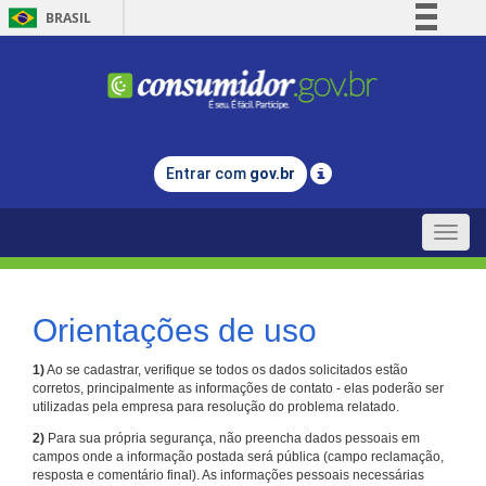
BRASIL
Simplifique!
Comunica BR
Participe
Acesso à informação
Entrar com
gov.br
Legislação
Canais
Toggle
naviga
Orientações de uso
1)
Ao se cadastrar, verifique se todos os dados solicitados estão
corretos, principalmente as informações de contato - elas poderão ser
utilizadas pela empresa para resolução do problema relatado.
2)
Para sua própria segurança, não preencha dados pessoais em
campos onde a informação postada será pública (campo reclamação,
resposta e comentário final). As informações pessoais necessárias