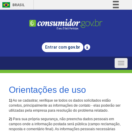
BRASIL
Simplifique!
Comunica BR
Participe
Acesso à informação
Entrar com
gov.br
Legislação
Canais
Toggle
naviga
Orientações de uso
1)
Ao se cadastrar, verifique se todos os dados solicitados estão
corretos, principalmente as informações de contato - elas poderão ser
utilizadas pela empresa para resolução do problema relatado.
2)
Para sua própria segurança, não preencha dados pessoais em
campos onde a informação postada será pública (campo reclamação,
resposta e comentário final). As informações pessoais necessárias