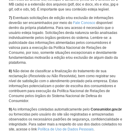
MB cada) e a extensão dos arquivos (pdf, doc e docx, xls e xlsx, jpg e
gif, odt e ods, txt). É importante que seu conteúdo esteja legível.
7)
Eventuais solicitações de edição e/ou exclusão de informações
deverão ser encaminhados por meio do
Fale Conosco
disponível
dentro da própria plataforma. Para seu acesso é necessário que o
usuário esteja logado. Solicitações desta natureza serão analisadas
individualmente pelos órgãos gestores do sistema. Lembre-se: a
publicidade das informações alimentadas pelos consumidores é
valiosa para a execução da Política Nacional de Relações de
Consumo, por isso, somente situações excepcionais e devidamente
fundamentadas motivarão a edição e/ou exclusão de algum dado da
plataforma.
8)
Não deixe de classificar a finalização do tratamento de sua
reclamação (
Resolvida ou Não Resolvida
), bem como registrar seu
nível de satisfação com o atendimento prestado pela empresa. Estas
informações potencializam o poder de escolha dos consumidores e
contribuem para execução da Política Nacional de Relações de
Consumo pelos órgãos do Sistema Nacional de Defesa do
Consumidor.
9)
As informações coletadas automaticamente pelo
Consumidor.gov.br
ou fornecidas pelo usuário do site são registradas e armazenadas
observados os necessários padrões de segurança, confidencialidade e
integridade. Para saber mais a respeito do uso dos dados coletados no
site, acesse o link
Política de Uso de Dados Pessoais
.