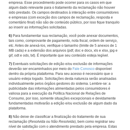
empresa. Esse procedimento pode ocorrer para os casos em que
algum dado relevante para o tratamento da reclamação não houver
sido prestado. Os campos destinados à interação entre consumidores
e empresas (com exceção dos campos de reclamação, resposta e
comentário final) não são de conteúdo público, por isso fique tranquilo
ao inserir as informações solicitadas.
6)
Para fundamentar sua reclamação, você pode anexar documentos,
tais como, comprovante de pagamento, nota fiscal, ordem de serviço,
etc. Antes de anexá-los, verifique o tamanho (limite de 5 anexos de 1
MB cada) e a extensão dos arquivos (pdf, doc e docx, xls e xlsx, jpg e
gif, odt e ods, txt). É importante que seu conteúdo esteja legível.
7)
Eventuais solicitações de edição e/ou exclusão de informações
deverão ser encaminhados por meio do
Fale Conosco
disponível
dentro da própria plataforma. Para seu acesso é necessário que o
usuário esteja logado. Solicitações desta natureza serão analisadas
individualmente pelos órgãos gestores do sistema. Lembre-se: a
publicidade das informações alimentadas pelos consumidores é
valiosa para a execução da Política Nacional de Relações de
Consumo, por isso, somente situações excepcionais e devidamente
fundamentadas motivarão a edição e/ou exclusão de algum dado da
plataforma.
8)
Não deixe de classificar a finalização do tratamento de sua
reclamação (
Resolvida ou Não Resolvida
), bem como registrar seu
nível de satisfação com o atendimento prestado pela empresa. Estas