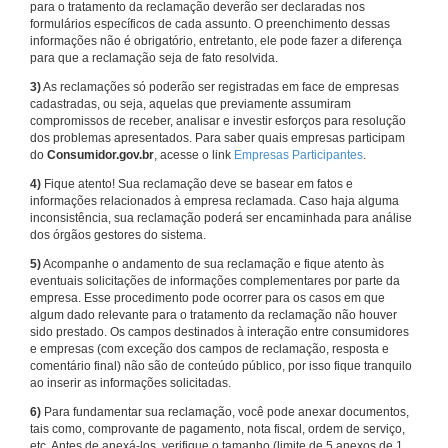
para o tratamento da reclamação deverão ser declaradas nos
formulários específicos de cada assunto. O preenchimento dessas
informações não é obrigatório, entretanto, ele pode fazer a diferença
para que a reclamação seja de fato resolvida.
3)
As reclamações só poderão ser registradas em face de empresas
cadastradas, ou seja, aquelas que previamente assumiram
compromissos de receber, analisar e investir esforços para resolução
dos problemas apresentados. Para saber quais empresas participam
do
Consumidor.gov.br
, acesse o link
Empresas Participantes
.
4)
Fique atento! Sua reclamação deve se basear em fatos e
informações relacionados à empresa reclamada. Caso haja alguma
inconsistência, sua reclamação poderá ser encaminhada para análise
dos órgãos gestores do sistema.
5)
Acompanhe o andamento de sua reclamação e fique atento às
eventuais solicitações de informações complementares por parte da
empresa. Esse procedimento pode ocorrer para os casos em que
algum dado relevante para o tratamento da reclamação não houver
sido prestado. Os campos destinados à interação entre consumidores
e empresas (com exceção dos campos de reclamação, resposta e
comentário final) não são de conteúdo público, por isso fique tranquilo
ao inserir as informações solicitadas.
6)
Para fundamentar sua reclamação, você pode anexar documentos,
tais como, comprovante de pagamento, nota fiscal, ordem de serviço,
etc. Antes de anexá-los, verifique o tamanho (limite de 5 anexos de 1