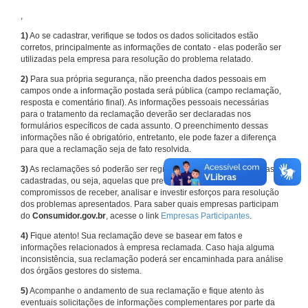
,
1)
Ao se cadastrar, verifique se todos os dados solicitados estão
corretos, principalmente as informações de contato - elas poderão ser
utilizadas pela empresa para resolução do problema relatado.
2)
Para sua própria segurança, não preencha dados pessoais em
campos onde a informação postada será pública (campo reclamação,
resposta e comentário final). As informações pessoais necessárias
para o tratamento da reclamação deverão ser declaradas nos
formulários específicos de cada assunto. O preenchimento dessas
informações não é obrigatório, entretanto, ele pode fazer a diferença
para que a reclamação seja de fato resolvida.
3)
As reclamações só poderão ser registradas em face de empresas
cadastradas, ou seja, aquelas que previamente assumiram
compromissos de receber, analisar e investir esforços para resolução
dos problemas apresentados. Para saber quais empresas participam
do
Consumidor.gov.br
, acesse o link
Empresas Participantes
.
4)
Fique atento! Sua reclamação deve se basear em fatos e
informações relacionados à empresa reclamada. Caso haja alguma
inconsistência, sua reclamação poderá ser encaminhada para análise
dos órgãos gestores do sistema.
5)
Acompanhe o andamento de sua reclamação e fique atento às
eventuais solicitações de informações complementares por parte da