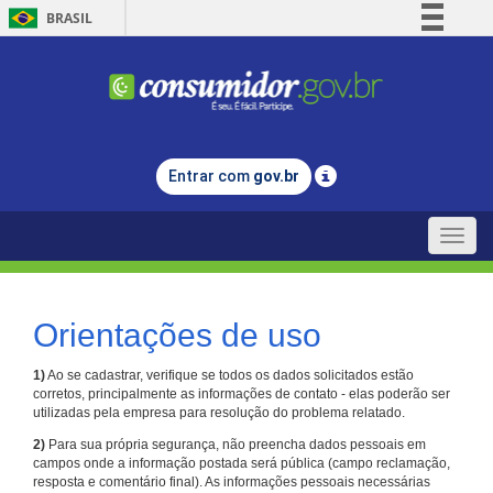
BRASIL
Simplifique!
Comunica BR
Participe
Acesso à informação
Entrar com
gov.br
Legislação
Canais
Toggle
naviga
Orientações de uso
1)
Ao se cadastrar, verifique se todos os dados solicitados estão
corretos, principalmente as informações de contato - elas poderão ser
utilizadas pela empresa para resolução do problema relatado.
2)
Para sua própria segurança, não preencha dados pessoais em
campos onde a informação postada será pública (campo reclamação,
resposta e comentário final). As informações pessoais necessárias