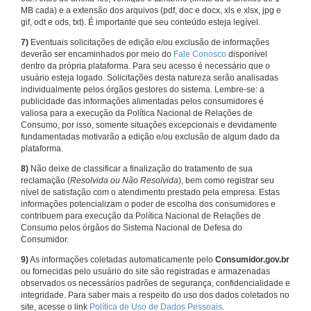
MB cada) e a extensão dos arquivos (pdf, doc e docx, xls e xlsx, jpg e
gif, odt e ods, txt). É importante que seu conteúdo esteja legível.
7)
Eventuais solicitações de edição e/ou exclusão de informações
deverão ser encaminhados por meio do
Fale Conosco
disponível
dentro da própria plataforma. Para seu acesso é necessário que o
usuário esteja logado. Solicitações desta natureza serão analisadas
individualmente pelos órgãos gestores do sistema. Lembre-se: a
publicidade das informações alimentadas pelos consumidores é
valiosa para a execução da Política Nacional de Relações de
Consumo, por isso, somente situações excepcionais e devidamente
fundamentadas motivarão a edição e/ou exclusão de algum dado da
plataforma.
8)
Não deixe de classificar a finalização do tratamento de sua
reclamação (
Resolvida ou Não Resolvida
), bem como registrar seu
nível de satisfação com o atendimento prestado pela empresa. Estas
informações potencializam o poder de escolha dos consumidores e
contribuem para execução da Política Nacional de Relações de
Consumo pelos órgãos do Sistema Nacional de Defesa do
Consumidor.
9)
As informações coletadas automaticamente pelo
Consumidor.gov.br
ou fornecidas pelo usuário do site são registradas e armazenadas
observados os necessários padrões de segurança, confidencialidade e
integridade. Para saber mais a respeito do uso dos dados coletados no
site, acesse o link
Política de Uso de Dados Pessoais
.