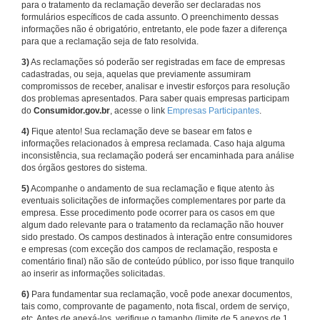
para o tratamento da reclamação deverão ser declaradas nos
formulários específicos de cada assunto. O preenchimento dessas
informações não é obrigatório, entretanto, ele pode fazer a diferença
para que a reclamação seja de fato resolvida.
3)
As reclamações só poderão ser registradas em face de empresas
cadastradas, ou seja, aquelas que previamente assumiram
compromissos de receber, analisar e investir esforços para resolução
dos problemas apresentados. Para saber quais empresas participam
do
Consumidor.gov.br
, acesse o link
Empresas Participantes
.
4)
Fique atento! Sua reclamação deve se basear em fatos e
informações relacionados à empresa reclamada. Caso haja alguma
inconsistência, sua reclamação poderá ser encaminhada para análise
dos órgãos gestores do sistema.
5)
Acompanhe o andamento de sua reclamação e fique atento às
eventuais solicitações de informações complementares por parte da
empresa. Esse procedimento pode ocorrer para os casos em que
algum dado relevante para o tratamento da reclamação não houver
sido prestado. Os campos destinados à interação entre consumidores
e empresas (com exceção dos campos de reclamação, resposta e
comentário final) não são de conteúdo público, por isso fique tranquilo
ao inserir as informações solicitadas.
6)
Para fundamentar sua reclamação, você pode anexar documentos,
tais como, comprovante de pagamento, nota fiscal, ordem de serviço,
etc. Antes de anexá-los, verifique o tamanho (limite de 5 anexos de 1