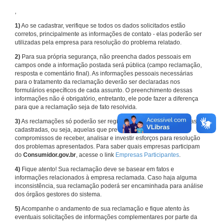
,
1)
Ao se cadastrar, verifique se todos os dados solicitados estão
corretos, principalmente as informações de contato - elas poderão ser
utilizadas pela empresa para resolução do problema relatado.
2)
Para sua própria segurança, não preencha dados pessoais em
campos onde a informação postada será pública (campo reclamação,
resposta e comentário final). As informações pessoais necessárias
para o tratamento da reclamação deverão ser declaradas nos
formulários específicos de cada assunto. O preenchimento dessas
informações não é obrigatório, entretanto, ele pode fazer a diferença
para que a reclamação seja de fato resolvida.
3)
As reclamações só poderão ser registradas em face de empresas
cadastradas, ou seja, aquelas que previamente assumiram
compromissos de receber, analisar e investir esforços para resolução
dos problemas apresentados. Para saber quais empresas participam
do
Consumidor.gov.br
, acesse o link
Empresas Participantes
.
4)
Fique atento! Sua reclamação deve se basear em fatos e
informações relacionados à empresa reclamada. Caso haja alguma
inconsistência, sua reclamação poderá ser encaminhada para análise
dos órgãos gestores do sistema.
5)
Acompanhe o andamento de sua reclamação e fique atento às
eventuais solicitações de informações complementares por parte da