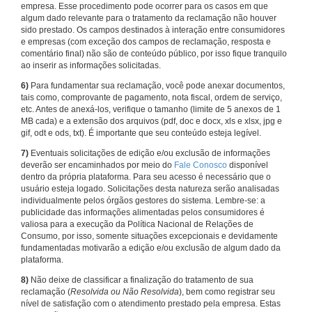
empresa. Esse procedimento pode ocorrer para os casos em que
algum dado relevante para o tratamento da reclamação não houver
sido prestado. Os campos destinados à interação entre consumidores
e empresas (com exceção dos campos de reclamação, resposta e
comentário final) não são de conteúdo público, por isso fique tranquilo
ao inserir as informações solicitadas.
6)
Para fundamentar sua reclamação, você pode anexar documentos,
tais como, comprovante de pagamento, nota fiscal, ordem de serviço,
etc. Antes de anexá-los, verifique o tamanho (limite de 5 anexos de 1
MB cada) e a extensão dos arquivos (pdf, doc e docx, xls e xlsx, jpg e
gif, odt e ods, txt). É importante que seu conteúdo esteja legível.
7)
Eventuais solicitações de edição e/ou exclusão de informações
deverão ser encaminhados por meio do
Fale Conosco
disponível
dentro da própria plataforma. Para seu acesso é necessário que o
usuário esteja logado. Solicitações desta natureza serão analisadas
individualmente pelos órgãos gestores do sistema. Lembre-se: a
publicidade das informações alimentadas pelos consumidores é
valiosa para a execução da Política Nacional de Relações de
Consumo, por isso, somente situações excepcionais e devidamente
fundamentadas motivarão a edição e/ou exclusão de algum dado da
plataforma.
8)
Não deixe de classificar a finalização do tratamento de sua
reclamação (
Resolvida ou Não Resolvida
), bem como registrar seu
nível de satisfação com o atendimento prestado pela empresa. Estas