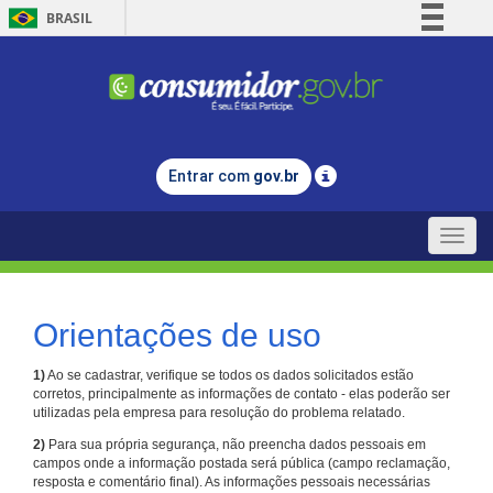
BRASIL
Simplifique!
Comunica BR
Participe
Acesso à informação
Entrar com
gov.br
Legislação
Canais
Toggle
naviga
Orientações de uso
1)
Ao se cadastrar, verifique se todos os dados solicitados estão
corretos, principalmente as informações de contato - elas poderão ser
utilizadas pela empresa para resolução do problema relatado.
2)
Para sua própria segurança, não preencha dados pessoais em
campos onde a informação postada será pública (campo reclamação,
resposta e comentário final). As informações pessoais necessárias