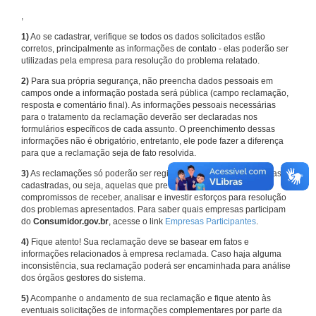
,
1)
Ao se cadastrar, verifique se todos os dados solicitados estão
corretos, principalmente as informações de contato - elas poderão ser
utilizadas pela empresa para resolução do problema relatado.
2)
Para sua própria segurança, não preencha dados pessoais em
campos onde a informação postada será pública (campo reclamação,
resposta e comentário final). As informações pessoais necessárias
para o tratamento da reclamação deverão ser declaradas nos
formulários específicos de cada assunto. O preenchimento dessas
informações não é obrigatório, entretanto, ele pode fazer a diferença
para que a reclamação seja de fato resolvida.
3)
As reclamações só poderão ser registradas em face de empresas
cadastradas, ou seja, aquelas que previamente assumiram
compromissos de receber, analisar e investir esforços para resolução
dos problemas apresentados. Para saber quais empresas participam
do
Consumidor.gov.br
, acesse o link
Empresas Participantes
.
4)
Fique atento! Sua reclamação deve se basear em fatos e
informações relacionados à empresa reclamada. Caso haja alguma
inconsistência, sua reclamação poderá ser encaminhada para análise
dos órgãos gestores do sistema.
5)
Acompanhe o andamento de sua reclamação e fique atento às
eventuais solicitações de informações complementares por parte da