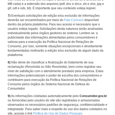
MB cada) e a extensão dos arquivos (pdf, doc e docx, xls e xlsx, jpg e
gif, odt e ods, txt). É importante que seu conteúdo esteja legível.
7)
Eventuais solicitações de edição e/ou exclusão de informações
deverão ser encaminhados por meio do
Fale Conosco
disponível
dentro da própria plataforma. Para seu acesso é necessário que o
usuário esteja logado. Solicitações desta natureza serão analisadas
individualmente pelos órgãos gestores do sistema. Lembre-se: a
publicidade das informações alimentadas pelos consumidores é
valiosa para a execução da Política Nacional de Relações de
Consumo, por isso, somente situações excepcionais e devidamente
fundamentadas motivarão a edição e/ou exclusão de algum dado da
plataforma.
8)
Não deixe de classificar a finalização do tratamento de sua
reclamação (
Resolvida ou Não Resolvida
), bem como registrar seu
nível de satisfação com o atendimento prestado pela empresa. Estas
informações potencializam o poder de escolha dos consumidores e
contribuem para execução da Política Nacional de Relações de
Consumo pelos órgãos do Sistema Nacional de Defesa do
Consumidor.
9)
As informações coletadas automaticamente pelo
Consumidor.gov.br
ou fornecidas pelo usuário do site são registradas e armazenadas
observados os necessários padrões de segurança, confidencialidade e
integridade. Para saber mais a respeito do uso dos dados coletados no
site, acesse o link
Política de Uso de Dados Pessoais
.