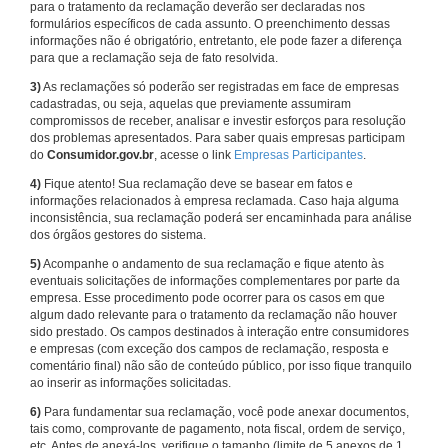
para o tratamento da reclamação deverão ser declaradas nos
formulários específicos de cada assunto. O preenchimento dessas
informações não é obrigatório, entretanto, ele pode fazer a diferença
para que a reclamação seja de fato resolvida.
3)
As reclamações só poderão ser registradas em face de empresas
cadastradas, ou seja, aquelas que previamente assumiram
compromissos de receber, analisar e investir esforços para resolução
dos problemas apresentados. Para saber quais empresas participam
do
Consumidor.gov.br
, acesse o link
Empresas Participantes
.
4)
Fique atento! Sua reclamação deve se basear em fatos e
informações relacionados à empresa reclamada. Caso haja alguma
inconsistência, sua reclamação poderá ser encaminhada para análise
dos órgãos gestores do sistema.
5)
Acompanhe o andamento de sua reclamação e fique atento às
eventuais solicitações de informações complementares por parte da
empresa. Esse procedimento pode ocorrer para os casos em que
algum dado relevante para o tratamento da reclamação não houver
sido prestado. Os campos destinados à interação entre consumidores
e empresas (com exceção dos campos de reclamação, resposta e
comentário final) não são de conteúdo público, por isso fique tranquilo
ao inserir as informações solicitadas.
6)
Para fundamentar sua reclamação, você pode anexar documentos,
tais como, comprovante de pagamento, nota fiscal, ordem de serviço,
etc. Antes de anexá-los, verifique o tamanho (limite de 5 anexos de 1