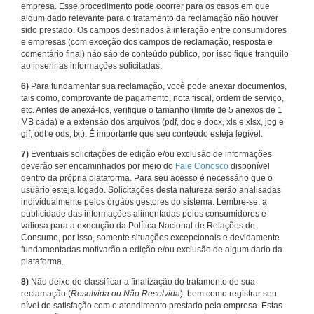
empresa. Esse procedimento pode ocorrer para os casos em que
algum dado relevante para o tratamento da reclamação não houver
sido prestado. Os campos destinados à interação entre consumidores
e empresas (com exceção dos campos de reclamação, resposta e
comentário final) não são de conteúdo público, por isso fique tranquilo
ao inserir as informações solicitadas.
6)
Para fundamentar sua reclamação, você pode anexar documentos,
tais como, comprovante de pagamento, nota fiscal, ordem de serviço,
etc. Antes de anexá-los, verifique o tamanho (limite de 5 anexos de 1
MB cada) e a extensão dos arquivos (pdf, doc e docx, xls e xlsx, jpg e
gif, odt e ods, txt). É importante que seu conteúdo esteja legível.
7)
Eventuais solicitações de edição e/ou exclusão de informações
deverão ser encaminhados por meio do
Fale Conosco
disponível
dentro da própria plataforma. Para seu acesso é necessário que o
usuário esteja logado. Solicitações desta natureza serão analisadas
individualmente pelos órgãos gestores do sistema. Lembre-se: a
publicidade das informações alimentadas pelos consumidores é
valiosa para a execução da Política Nacional de Relações de
Consumo, por isso, somente situações excepcionais e devidamente
fundamentadas motivarão a edição e/ou exclusão de algum dado da
plataforma.
8)
Não deixe de classificar a finalização do tratamento de sua
reclamação (
Resolvida ou Não Resolvida
), bem como registrar seu
nível de satisfação com o atendimento prestado pela empresa. Estas