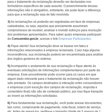
para o tratamento da reclamação deverão ser declaradas nos
formulários específicos de cada assunto. O preenchimento dessas
informações não é obrigatório, entretanto, ele pode fazer a diferença
para que a reclamação seja de fato resolvida.
3)
As reclamações só poderão ser registradas em face de empresas
cadastradas, ou seja, aquelas que previamente assumiram
compromissos de receber, analisar e investir esforços para resolução
dos problemas apresentados. Para saber quais empresas participam
do
Consumidor.gov.br
, acesse o link
Empresas Participantes
.
4)
Fique atento! Sua reclamação deve se basear em fatos e
informações relacionados à empresa reclamada. Caso haja alguma
inconsistência, sua reclamação poderá ser encaminhada para análise
dos órgãos gestores do sistema.
5)
Acompanhe o andamento de sua reclamação e fique atento às
eventuais solicitações de informações complementares por parte da
empresa. Esse procedimento pode ocorrer para os casos em que
algum dado relevante para o tratamento da reclamação não houver
sido prestado. Os campos destinados à interação entre consumidores
e empresas (com exceção dos campos de reclamação, resposta e
comentário final) não são de conteúdo público, por isso fique tranquilo
ao inserir as informações solicitadas.
6)
Para fundamentar sua reclamação, você pode anexar documentos,
tais como, comprovante de pagamento, nota fiscal, ordem de serviço,
etc. Antes de anexá-los, verifique o tamanho (limite de 5 anexos de 1