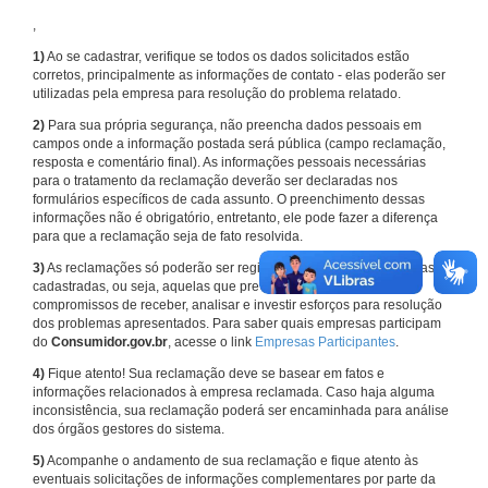
,
1)
Ao se cadastrar, verifique se todos os dados solicitados estão
corretos, principalmente as informações de contato - elas poderão ser
utilizadas pela empresa para resolução do problema relatado.
2)
Para sua própria segurança, não preencha dados pessoais em
campos onde a informação postada será pública (campo reclamação,
resposta e comentário final). As informações pessoais necessárias
para o tratamento da reclamação deverão ser declaradas nos
formulários específicos de cada assunto. O preenchimento dessas
informações não é obrigatório, entretanto, ele pode fazer a diferença
para que a reclamação seja de fato resolvida.
3)
As reclamações só poderão ser registradas em face de empresas
cadastradas, ou seja, aquelas que previamente assumiram
compromissos de receber, analisar e investir esforços para resolução
dos problemas apresentados. Para saber quais empresas participam
do
Consumidor.gov.br
, acesse o link
Empresas Participantes
.
4)
Fique atento! Sua reclamação deve se basear em fatos e
informações relacionados à empresa reclamada. Caso haja alguma
inconsistência, sua reclamação poderá ser encaminhada para análise
dos órgãos gestores do sistema.
5)
Acompanhe o andamento de sua reclamação e fique atento às
eventuais solicitações de informações complementares por parte da