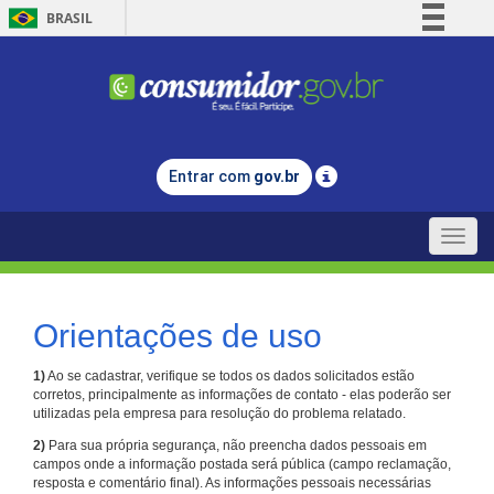
BRASIL
Simplifique!
Comunica BR
Participe
Acesso à informação
Entrar com
gov.br
Legislação
Canais
Toggle
naviga
Orientações de uso
1)
Ao se cadastrar, verifique se todos os dados solicitados estão
corretos, principalmente as informações de contato - elas poderão ser
utilizadas pela empresa para resolução do problema relatado.
2)
Para sua própria segurança, não preencha dados pessoais em
campos onde a informação postada será pública (campo reclamação,
resposta e comentário final). As informações pessoais necessárias