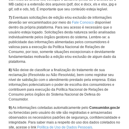
MB cada) e a extensão dos arquivos (pdf, doc e docx, xls e xlsx, jpg e
gif, odt e ods, txt). É importante que seu conteúdo esteja legível.
7)
Eventuais solicitações de edição e/ou exclusão de informações
deverão ser encaminhados por meio do
Fale Conosco
disponível
dentro da própria plataforma. Para seu acesso é necessário que o
usuário esteja logado. Solicitações desta natureza serão analisadas
individualmente pelos órgãos gestores do sistema. Lembre-se: a
publicidade das informações alimentadas pelos consumidores é
valiosa para a execução da Política Nacional de Relações de
Consumo, por isso, somente situações excepcionais e devidamente
fundamentadas motivarão a edição e/ou exclusão de algum dado da
plataforma.
8)
Não deixe de classificar a finalização do tratamento de sua
reclamação (
Resolvida ou Não Resolvida
), bem como registrar seu
nível de satisfação com o atendimento prestado pela empresa. Estas
informações potencializam o poder de escolha dos consumidores e
contribuem para execução da Política Nacional de Relações de
Consumo pelos órgãos do Sistema Nacional de Defesa do
Consumidor.
9)
As informações coletadas automaticamente pelo
Consumidor.gov.br
ou fornecidas pelo usuário do site são registradas e armazenadas
observados os necessários padrões de segurança, confidencialidade e
integridade. Para saber mais a respeito do uso dos dados coletados no
site, acesse o link
Política de Uso de Dados Pessoais
.