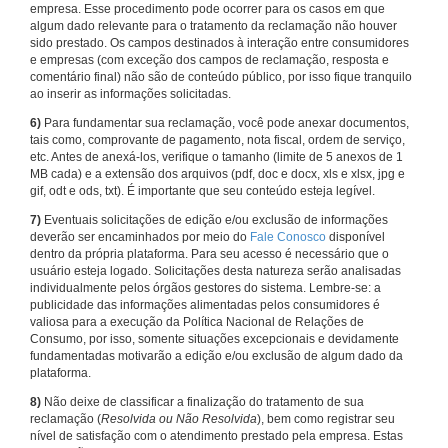
empresa. Esse procedimento pode ocorrer para os casos em que
algum dado relevante para o tratamento da reclamação não houver
sido prestado. Os campos destinados à interação entre consumidores
e empresas (com exceção dos campos de reclamação, resposta e
comentário final) não são de conteúdo público, por isso fique tranquilo
ao inserir as informações solicitadas.
6)
Para fundamentar sua reclamação, você pode anexar documentos,
tais como, comprovante de pagamento, nota fiscal, ordem de serviço,
etc. Antes de anexá-los, verifique o tamanho (limite de 5 anexos de 1
MB cada) e a extensão dos arquivos (pdf, doc e docx, xls e xlsx, jpg e
gif, odt e ods, txt). É importante que seu conteúdo esteja legível.
7)
Eventuais solicitações de edição e/ou exclusão de informações
deverão ser encaminhados por meio do
Fale Conosco
disponível
dentro da própria plataforma. Para seu acesso é necessário que o
usuário esteja logado. Solicitações desta natureza serão analisadas
individualmente pelos órgãos gestores do sistema. Lembre-se: a
publicidade das informações alimentadas pelos consumidores é
valiosa para a execução da Política Nacional de Relações de
Consumo, por isso, somente situações excepcionais e devidamente
fundamentadas motivarão a edição e/ou exclusão de algum dado da
plataforma.
8)
Não deixe de classificar a finalização do tratamento de sua
reclamação (
Resolvida ou Não Resolvida
), bem como registrar seu
nível de satisfação com o atendimento prestado pela empresa. Estas