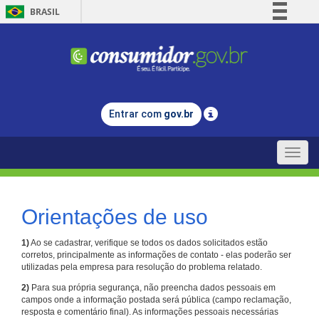
BRASIL
Simplifique!
Comunica BR
Participe
Acesso à informação
Entrar com
gov.br
Legislação
Canais
Toggle
naviga
Orientações de uso
1)
Ao se cadastrar, verifique se todos os dados solicitados estão
corretos, principalmente as informações de contato - elas poderão ser
utilizadas pela empresa para resolução do problema relatado.
2)
Para sua própria segurança, não preencha dados pessoais em
campos onde a informação postada será pública (campo reclamação,
resposta e comentário final). As informações pessoais necessárias