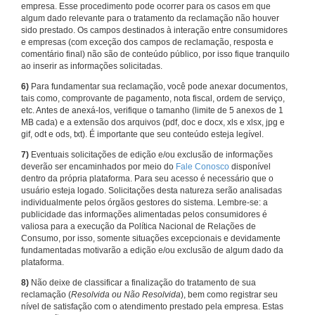
empresa. Esse procedimento pode ocorrer para os casos em que
algum dado relevante para o tratamento da reclamação não houver
sido prestado. Os campos destinados à interação entre consumidores
e empresas (com exceção dos campos de reclamação, resposta e
comentário final) não são de conteúdo público, por isso fique tranquilo
ao inserir as informações solicitadas.
6)
Para fundamentar sua reclamação, você pode anexar documentos,
tais como, comprovante de pagamento, nota fiscal, ordem de serviço,
etc. Antes de anexá-los, verifique o tamanho (limite de 5 anexos de 1
MB cada) e a extensão dos arquivos (pdf, doc e docx, xls e xlsx, jpg e
gif, odt e ods, txt). É importante que seu conteúdo esteja legível.
7)
Eventuais solicitações de edição e/ou exclusão de informações
deverão ser encaminhados por meio do
Fale Conosco
disponível
dentro da própria plataforma. Para seu acesso é necessário que o
usuário esteja logado. Solicitações desta natureza serão analisadas
individualmente pelos órgãos gestores do sistema. Lembre-se: a
publicidade das informações alimentadas pelos consumidores é
valiosa para a execução da Política Nacional de Relações de
Consumo, por isso, somente situações excepcionais e devidamente
fundamentadas motivarão a edição e/ou exclusão de algum dado da
plataforma.
8)
Não deixe de classificar a finalização do tratamento de sua
reclamação (
Resolvida ou Não Resolvida
), bem como registrar seu
nível de satisfação com o atendimento prestado pela empresa. Estas