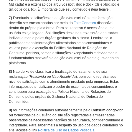
MB cada) e a extensão dos arquivos (pdf, doc e docx, xls e xlsx, jpg e
gif, odt e ods, txt). É importante que seu conteúdo esteja legível.
7)
Eventuais solicitações de edição e/ou exclusão de informações
deverão ser encaminhados por meio do
Fale Conosco
disponível
dentro da própria plataforma. Para seu acesso é necessário que o
usuário esteja logado. Solicitações desta natureza serão analisadas
individualmente pelos órgãos gestores do sistema. Lembre-se: a
publicidade das informações alimentadas pelos consumidores é
valiosa para a execução da Política Nacional de Relações de
Consumo, por isso, somente situações excepcionais e devidamente
fundamentadas motivarão a edição e/ou exclusão de algum dado da
plataforma.
8)
Não deixe de classificar a finalização do tratamento de sua
reclamação (
Resolvida ou Não Resolvida
), bem como registrar seu
nível de satisfação com o atendimento prestado pela empresa. Estas
informações potencializam o poder de escolha dos consumidores e
contribuem para execução da Política Nacional de Relações de
Consumo pelos órgãos do Sistema Nacional de Defesa do
Consumidor.
9)
As informações coletadas automaticamente pelo
Consumidor.gov.br
ou fornecidas pelo usuário do site são registradas e armazenadas
observados os necessários padrões de segurança, confidencialidade e
integridade. Para saber mais a respeito do uso dos dados coletados no
site, acesse o link
Política de Uso de Dados Pessoais
.