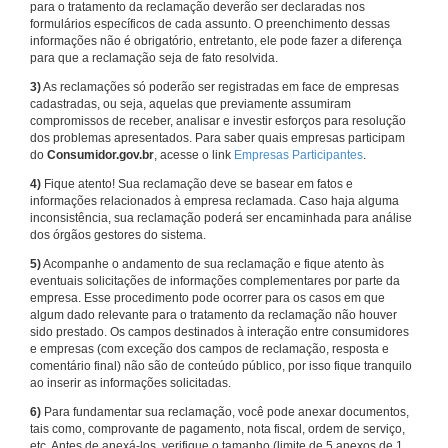
para o tratamento da reclamação deverão ser declaradas nos
formulários específicos de cada assunto. O preenchimento dessas
informações não é obrigatório, entretanto, ele pode fazer a diferença
para que a reclamação seja de fato resolvida.
3)
As reclamações só poderão ser registradas em face de empresas
cadastradas, ou seja, aquelas que previamente assumiram
compromissos de receber, analisar e investir esforços para resolução
dos problemas apresentados. Para saber quais empresas participam
do
Consumidor.gov.br
, acesse o link
Empresas Participantes
.
4)
Fique atento! Sua reclamação deve se basear em fatos e
informações relacionados à empresa reclamada. Caso haja alguma
inconsistência, sua reclamação poderá ser encaminhada para análise
dos órgãos gestores do sistema.
5)
Acompanhe o andamento de sua reclamação e fique atento às
eventuais solicitações de informações complementares por parte da
empresa. Esse procedimento pode ocorrer para os casos em que
algum dado relevante para o tratamento da reclamação não houver
sido prestado. Os campos destinados à interação entre consumidores
e empresas (com exceção dos campos de reclamação, resposta e
comentário final) não são de conteúdo público, por isso fique tranquilo
ao inserir as informações solicitadas.
6)
Para fundamentar sua reclamação, você pode anexar documentos,
tais como, comprovante de pagamento, nota fiscal, ordem de serviço,
etc. Antes de anexá-los, verifique o tamanho (limite de 5 anexos de 1