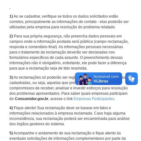
,
1)
Ao se cadastrar, verifique se todos os dados solicitados estão
corretos, principalmente as informações de contato - elas poderão ser
utilizadas pela empresa para resolução do problema relatado.
2)
Para sua própria segurança, não preencha dados pessoais em
campos onde a informação postada será pública (campo reclamação,
resposta e comentário final). As informações pessoais necessárias
para o tratamento da reclamação deverão ser declaradas nos
formulários específicos de cada assunto. O preenchimento dessas
informações não é obrigatório, entretanto, ele pode fazer a diferença
para que a reclamação seja de fato resolvida.
3)
As reclamações só poderão ser registradas em face de empresas
cadastradas, ou seja, aquelas que previamente assumiram
compromissos de receber, analisar e investir esforços para resolução
dos problemas apresentados. Para saber quais empresas participam
do
Consumidor.gov.br
, acesse o link
Empresas Participantes
.
4)
Fique atento! Sua reclamação deve se basear em fatos e
informações relacionados à empresa reclamada. Caso haja alguma
inconsistência, sua reclamação poderá ser encaminhada para análise
dos órgãos gestores do sistema.
5)
Acompanhe o andamento de sua reclamação e fique atento às
eventuais solicitações de informações complementares por parte da