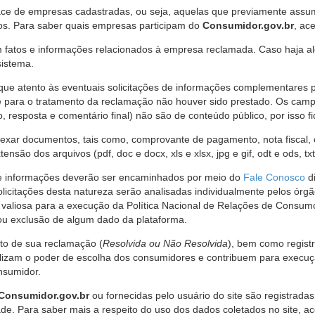
ce de empresas cadastradas, ou seja, aquelas que previamente assumi
os. Para saber quais empresas participam do
Consumidor.gov.br
, ac
 fatos e informações relacionados à empresa reclamada. Caso haja al
sistema.
e atento às eventuais solicitações de informações complementares 
 para o tratamento da reclamação não houver sido prestado. Os camp
sposta e comentário final) não são de conteúdo público, por isso fique
ar documentos, tais como, comprovante de pagamento, nota fiscal, ord
nsão dos arquivos (pdf, doc e docx, xls e xlsx, jpg e gif, odt e ods, tx
 de informações deverão ser encaminhados por meio do
Fale Conosco
di
olicitações desta natureza serão analisadas individualmente pelos órg
valiosa para a execução da Política Nacional de Relações de Consumo
u exclusão de algum dado da plataforma.
nto de sua reclamação (
Resolvida ou Não Resolvida
), bem como regist
alizam o poder de escolha dos consumidores e contribuem para execu
nsumidor.
Consumidor.gov.br
ou fornecidas pelo usuário do site são registrad
de. Para saber mais a respeito do uso dos dados coletados no site, ac