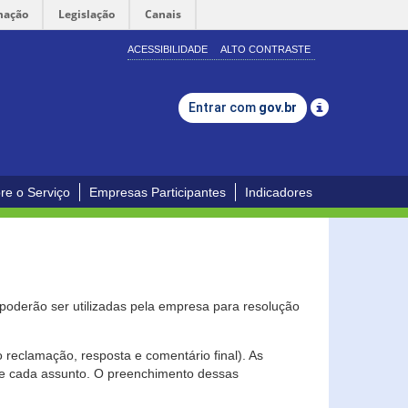
mação
Legislação
Canais
ACESSIBILIDADE
ALTO CONTRASTE
Entrar com
gov.br
re o Serviço
Empresas Participantes
Indicadores
s poderão ser utilizadas pela empresa para resolução
eclamação, resposta e comentário final). As
 de cada assunto. O preenchimento dessas