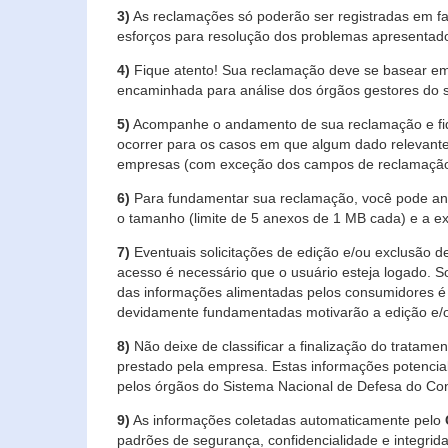
3)
As reclamações só poderão ser registradas em fa
esforços para resolução dos problemas apresentad
4)
Fique atento! Sua reclamação deve se basear em
encaminhada para análise dos órgãos gestores do 
5)
Acompanhe o andamento de sua reclamação e fiqu
ocorrer para os casos em que algum dado relevante
empresas (com exceção dos campos de reclamação, re
6)
Para fundamentar sua reclamação, você pode anex
o tamanho (limite de 5 anexos de 1 MB cada) e a exte
7)
Eventuais solicitações de edição e/ou exclusão
acesso é necessário que o usuário esteja logado. S
das informações alimentadas pelos consumidores é 
devidamente fundamentadas motivarão a edição e/o
8)
Não deixe de classificar a finalização do tratame
prestado pela empresa. Estas informações potenci
pelos órgãos do Sistema Nacional de Defesa do Co
9)
As informações coletadas automaticamente pelo
padrões de segurança, confidencialidade e integrida