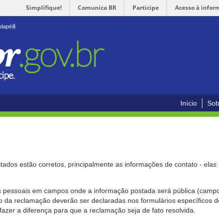
Simplifique!
Comunica BR
Participe
Acesso à infor
odapé
4
Início
Sob
citados estão corretos, principalmente as informações de contato - ela
pessoais em campos onde a informação postada será pública (campo r
o da reclamação deverão ser declaradas nos formulários específicos
fazer a diferença para que a reclamação seja de fato resolvida.