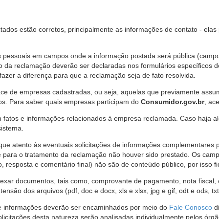
citados estão corretos, principalmente as informações de contato - ela
pessoais em campos onde a informação postada será pública (campo r
o da reclamação deverão ser declaradas nos formulários específicos
fazer a diferença para que a reclamação seja de fato resolvida.
ce de empresas cadastradas, ou seja, aquelas que previamente assumi
os. Para saber quais empresas participam do
Consumidor.gov.br
, ac
 fatos e informações relacionados à empresa reclamada. Caso haja al
sistema.
e atento às eventuais solicitações de informações complementares 
 para o tratamento da reclamação não houver sido prestado. Os camp
sposta e comentário final) não são de conteúdo público, por isso fique
ar documentos, tais como, comprovante de pagamento, nota fiscal, ord
nsão dos arquivos (pdf, doc e docx, xls e xlsx, jpg e gif, odt e ods, tx
 de informações deverão ser encaminhados por meio do
Fale Conosco
di
olicitações desta natureza serão analisadas individualmente pelos órg