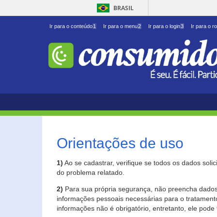
BRASIL
Ir para o conteúdo
1
Ir para o menu
2
Ir para o login
3
Ir para o r
Orientações de uso
1)
Ao se cadastrar, verifique se todos os dados soli
do problema relatado.
2)
Para sua própria segurança, não preencha dados 
informações pessoais necessárias para o tratament
informações não é obrigatório, entretanto, ele pode 