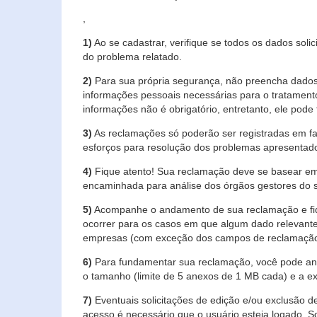
,
1)
Ao se cadastrar, verifique se todos os dados soli
do problema relatado.
2)
Para sua própria segurança, não preencha dados 
informações pessoais necessárias para o tratament
informações não é obrigatório, entretanto, ele pode 
3)
As reclamações só poderão ser registradas em fa
esforços para resolução dos problemas apresentad
4)
Fique atento! Sua reclamação deve se basear em
encaminhada para análise dos órgãos gestores do 
5)
Acompanhe o andamento de sua reclamação e fiqu
ocorrer para os casos em que algum dado relevante
empresas (com exceção dos campos de reclamação, re
6)
Para fundamentar sua reclamação, você pode anex
o tamanho (limite de 5 anexos de 1 MB cada) e a exte
7)
Eventuais solicitações de edição e/ou exclusão
acesso é necessário que o usuário esteja logado. S