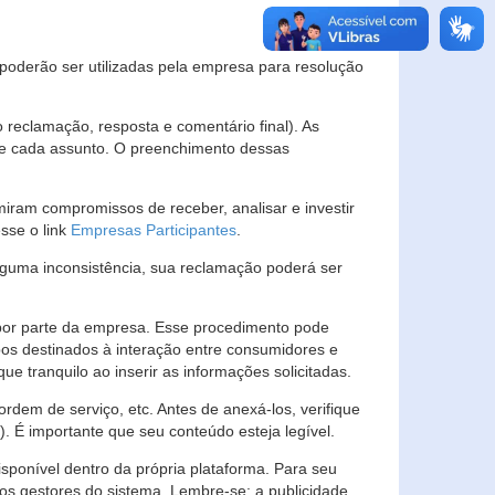
s poderão ser utilizadas pela empresa para resolução
eclamação, resposta e comentário final). As
 de cada assunto. O preenchimento dessas
ram compromissos de receber, analisar e investir
esse o link
Empresas Participantes
.
guma inconsistência, sua reclamação poderá ser
por parte da empresa. Esse procedimento pode
os destinados à interação entre consumidores e
 tranquilo ao inserir as informações solicitadas.
em de serviço, etc. Antes de anexá-los, verifique
t). É importante que seu conteúdo esteja legível.
sponível dentro da própria plataforma. Para seu
ãos gestores do sistema. Lembre-se: a publicidade