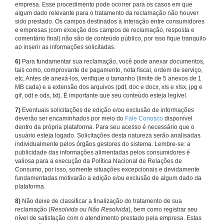
empresa. Esse procedimento pode ocorrer para os casos em que
algum dado relevante para o tratamento da reclamação não houver
sido prestado. Os campos destinados à interação entre consumidores
e empresas (com exceção dos campos de reclamação, resposta e
comentário final) não são de conteúdo público, por isso fique tranquilo
ao inserir as informações solicitadas.
6)
Para fundamentar sua reclamação, você pode anexar documentos,
tais como, comprovante de pagamento, nota fiscal, ordem de serviço,
etc. Antes de anexá-los, verifique o tamanho (limite de 5 anexos de 1
MB cada) e a extensão dos arquivos (pdf, doc e docx, xls e xlsx, jpg e
gif, odt e ods, txt). É importante que seu conteúdo esteja legível.
7)
Eventuais solicitações de edição e/ou exclusão de informações
deverão ser encaminhados por meio do
Fale Conosco
disponível
dentro da própria plataforma. Para seu acesso é necessário que o
usuário esteja logado. Solicitações desta natureza serão analisadas
individualmente pelos órgãos gestores do sistema. Lembre-se: a
publicidade das informações alimentadas pelos consumidores é
valiosa para a execução da Política Nacional de Relações de
Consumo, por isso, somente situações excepcionais e devidamente
fundamentadas motivarão a edição e/ou exclusão de algum dado da
plataforma.
8)
Não deixe de classificar a finalização do tratamento de sua
reclamação (
Resolvida ou Não Resolvida
), bem como registrar seu
nível de satisfação com o atendimento prestado pela empresa. Estas