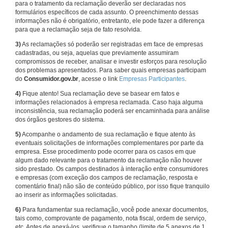
para o tratamento da reclamação deverão ser declaradas nos
formulários específicos de cada assunto. O preenchimento dessas
informações não é obrigatório, entretanto, ele pode fazer a diferença
para que a reclamação seja de fato resolvida.
3)
As reclamações só poderão ser registradas em face de empresas
cadastradas, ou seja, aquelas que previamente assumiram
compromissos de receber, analisar e investir esforços para resolução
dos problemas apresentados. Para saber quais empresas participam
do
Consumidor.gov.br
, acesse o link
Empresas Participantes
.
4)
Fique atento! Sua reclamação deve se basear em fatos e
informações relacionados à empresa reclamada. Caso haja alguma
inconsistência, sua reclamação poderá ser encaminhada para análise
dos órgãos gestores do sistema.
5)
Acompanhe o andamento de sua reclamação e fique atento às
eventuais solicitações de informações complementares por parte da
empresa. Esse procedimento pode ocorrer para os casos em que
algum dado relevante para o tratamento da reclamação não houver
sido prestado. Os campos destinados à interação entre consumidores
e empresas (com exceção dos campos de reclamação, resposta e
comentário final) não são de conteúdo público, por isso fique tranquilo
ao inserir as informações solicitadas.
6)
Para fundamentar sua reclamação, você pode anexar documentos,
tais como, comprovante de pagamento, nota fiscal, ordem de serviço,
etc. Antes de anexá-los, verifique o tamanho (limite de 5 anexos de 1