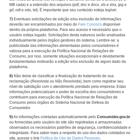
MB cada) e a extensão dos arquivos (pdf, doc e docx, xls e xlsx, jpg e
gif, odt e ods, txt). É importante que seu conteúdo esteja legível.
7)
Eventuais solicitações de edição e/ou exclusão de informações
deverão ser encaminhados por meio do
Fale Conosco
disponível
dentro da própria plataforma. Para seu acesso é necessário que o
usuário esteja logado. Solicitações desta natureza serão analisadas
individualmente pelos órgãos gestores do sistema. Lembre-se: a
publicidade das informações alimentadas pelos consumidores é
valiosa para a execução da Política Nacional de Relações de
Consumo, por isso, somente situações excepcionais e devidamente
fundamentadas motivarão a edição e/ou exclusão de algum dado da
plataforma.
8)
Não deixe de classificar a finalização do tratamento de sua
reclamação (
Resolvida ou Não Resolvida
), bem como registrar seu
nível de satisfação com o atendimento prestado pela empresa. Estas
informações potencializam o poder de escolha dos consumidores e
contribuem para execução da Política Nacional de Relações de
Consumo pelos órgãos do Sistema Nacional de Defesa do
Consumidor.
9)
As informações coletadas automaticamente pelo
Consumidor.gov.br
ou fornecidas pelo usuário do site são registradas e armazenadas
observados os necessários padrões de segurança, confidencialidade e
integridade. Para saber mais a respeito do uso dos dados coletados no
site, acesse o link
Política de Uso de Dados Pessoais
.