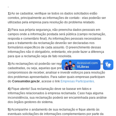
,
1)
Ao se cadastrar, verifique se todos os dados solicitados estão
corretos, principalmente as informações de contato - elas poderão ser
utilizadas pela empresa para resolução do problema relatado.
2)
Para sua própria segurança, não preencha dados pessoais em
campos onde a informação postada será pública (campo reclamação,
resposta e comentário final). As informações pessoais necessárias
para o tratamento da reclamação deverão ser declaradas nos
formulários específicos de cada assunto. O preenchimento dessas
informações não é obrigatório, entretanto, ele pode fazer a diferença
para que a reclamação seja de fato resolvida.
3)
As reclamações só poderão ser registradas em face de empresas
cadastradas, ou seja, aquelas que previamente assumiram
compromissos de receber, analisar e investir esforços para resolução
dos problemas apresentados. Para saber quais empresas participam
do
Consumidor.gov.br
, acesse o link
Empresas Participantes
.
4)
Fique atento! Sua reclamação deve se basear em fatos e
informações relacionados à empresa reclamada. Caso haja alguma
inconsistência, sua reclamação poderá ser encaminhada para análise
dos órgãos gestores do sistema.
5)
Acompanhe o andamento de sua reclamação e fique atento às
eventuais solicitações de informações complementares por parte da