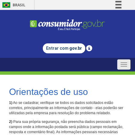
BRASIL
Simplifique!
Comunica BR
Participe
Acesso à informação
Entrar com
gov.br
Legislação
Canais
Toggle
naviga
Orientações de uso
1)
Ao se cadastrar, verifique se todos os dados solicitados estão
corretos, principalmente as informações de contato - elas poderão ser
utilizadas pela empresa para resolução do problema relatado.
2)
Para sua própria segurança, não preencha dados pessoais em
campos onde a informação postada será pública (campo reclamação,
resposta e comentário final). As informações pessoais necessárias