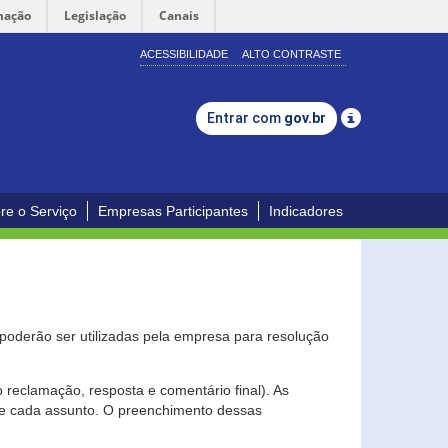
mação
Legislação
Canais
ACESSIBILIDADE
ALTO CONTRASTE
Entrar com
gov.br
re o Serviço
Empresas Participantes
Indicadores
s poderão ser utilizadas pela empresa para resolução
eclamação, resposta e comentário final). As
 de cada assunto. O preenchimento dessas