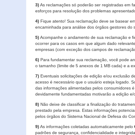
3)
As reclamações só poderão ser registradas em fa
esforços para resolução dos problemas apresentad
4)
Fique atento! Sua reclamação deve se basear em
encaminhada para análise dos órgãos gestores do 
5)
Acompanhe o andamento de sua reclamação e fiqu
ocorrer para os casos em que algum dado relevante
empresas (com exceção dos campos de reclamação, re
6)
Para fundamentar sua reclamação, você pode anex
o tamanho (limite de 5 anexos de 1 MB cada) e a exte
7)
Eventuais solicitações de edição e/ou exclusão
acesso é necessário que o usuário esteja logado. S
das informações alimentadas pelos consumidores é 
devidamente fundamentadas motivarão a edição e/o
8)
Não deixe de classificar a finalização do tratame
prestado pela empresa. Estas informações potenci
pelos órgãos do Sistema Nacional de Defesa do Co
9)
As informações coletadas automaticamente pelo
padrões de segurança, confidencialidade e integrida