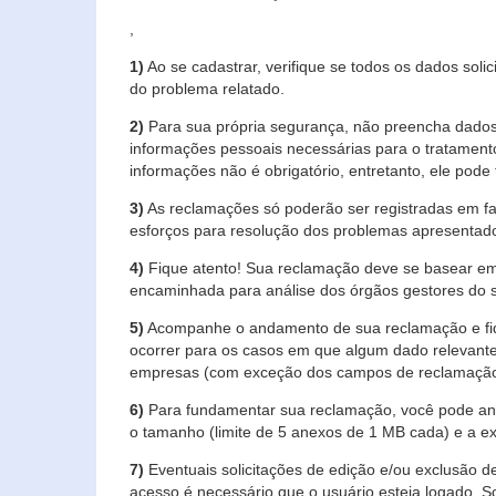
,
1)
Ao se cadastrar, verifique se todos os dados soli
do problema relatado.
2)
Para sua própria segurança, não preencha dados 
informações pessoais necessárias para o tratament
informações não é obrigatório, entretanto, ele pode 
3)
As reclamações só poderão ser registradas em fa
esforços para resolução dos problemas apresentad
4)
Fique atento! Sua reclamação deve se basear em
encaminhada para análise dos órgãos gestores do 
5)
Acompanhe o andamento de sua reclamação e fiqu
ocorrer para os casos em que algum dado relevante
empresas (com exceção dos campos de reclamação, re
6)
Para fundamentar sua reclamação, você pode anex
o tamanho (limite de 5 anexos de 1 MB cada) e a exte
7)
Eventuais solicitações de edição e/ou exclusão
acesso é necessário que o usuário esteja logado. S