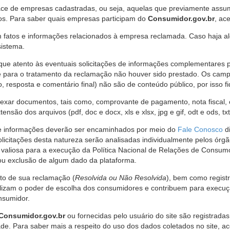
ce de empresas cadastradas, ou seja, aquelas que previamente assumi
os. Para saber quais empresas participam do
Consumidor.gov.br
, ac
 fatos e informações relacionados à empresa reclamada. Caso haja al
sistema.
e atento às eventuais solicitações de informações complementares 
 para o tratamento da reclamação não houver sido prestado. Os camp
sposta e comentário final) não são de conteúdo público, por isso fique
ar documentos, tais como, comprovante de pagamento, nota fiscal, ord
nsão dos arquivos (pdf, doc e docx, xls e xlsx, jpg e gif, odt e ods, tx
 de informações deverão ser encaminhados por meio do
Fale Conosco
di
olicitações desta natureza serão analisadas individualmente pelos órg
valiosa para a execução da Política Nacional de Relações de Consumo
u exclusão de algum dado da plataforma.
nto de sua reclamação (
Resolvida ou Não Resolvida
), bem como regist
alizam o poder de escolha dos consumidores e contribuem para execu
nsumidor.
Consumidor.gov.br
ou fornecidas pelo usuário do site são registrad
de. Para saber mais a respeito do uso dos dados coletados no site, ac