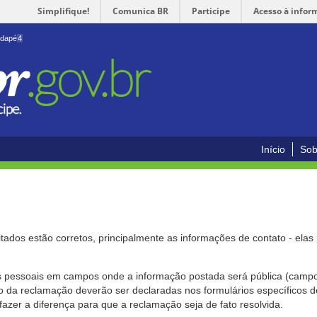
Simplifique!
Comunica BR
Participe
Acesso à infor
odapé
4
Início
Sob
citados estão corretos, principalmente as informações de contato - ela
pessoais em campos onde a informação postada será pública (campo r
o da reclamação deverão ser declaradas nos formulários específicos
fazer a diferença para que a reclamação seja de fato resolvida.