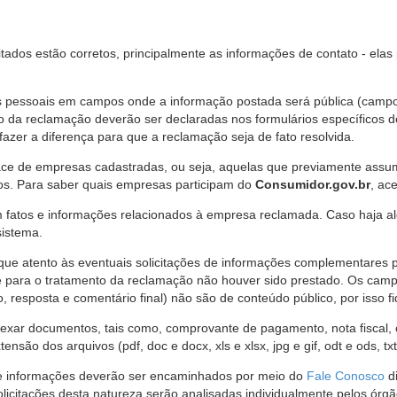
citados estão corretos, principalmente as informações de contato - ela
pessoais em campos onde a informação postada será pública (campo r
o da reclamação deverão ser declaradas nos formulários específicos
fazer a diferença para que a reclamação seja de fato resolvida.
ce de empresas cadastradas, ou seja, aquelas que previamente assumi
os. Para saber quais empresas participam do
Consumidor.gov.br
, ac
 fatos e informações relacionados à empresa reclamada. Caso haja al
sistema.
e atento às eventuais solicitações de informações complementares 
 para o tratamento da reclamação não houver sido prestado. Os camp
sposta e comentário final) não são de conteúdo público, por isso fique
ar documentos, tais como, comprovante de pagamento, nota fiscal, ord
nsão dos arquivos (pdf, doc e docx, xls e xlsx, jpg e gif, odt e ods, tx
 de informações deverão ser encaminhados por meio do
Fale Conosco
di
olicitações desta natureza serão analisadas individualmente pelos órg