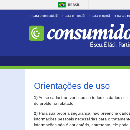
BRASIL
Ir para o conteúdo
1
Ir para o menu
2
Ir para o login
3
Ir para o r
Orientações de uso
1)
Ao se cadastrar, verifique se todos os dados soli
do problema relatado.
2)
Para sua própria segurança, não preencha dados 
informações pessoais necessárias para o tratament
informações não é obrigatório, entretanto, ele pode 