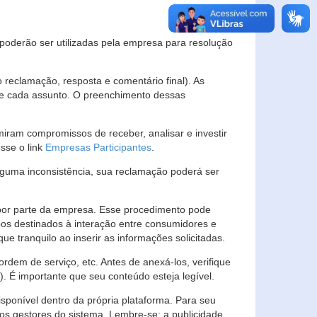
s poderão ser utilizadas pela empresa para resolução
eclamação, resposta e comentário final). As
 de cada assunto. O preenchimento dessas
ram compromissos de receber, analisar e investir
esse o link
Empresas Participantes
.
guma inconsistência, sua reclamação poderá ser
por parte da empresa. Esse procedimento pode
os destinados à interação entre consumidores e
 tranquilo ao inserir as informações solicitadas.
em de serviço, etc. Antes de anexá-los, verifique
t). É importante que seu conteúdo esteja legível.
sponível dentro da própria plataforma. Para seu
ãos gestores do sistema. Lembre-se: a publicidade