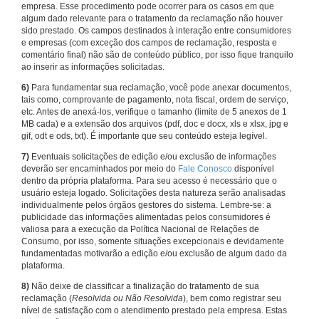
empresa. Esse procedimento pode ocorrer para os casos em que
algum dado relevante para o tratamento da reclamação não houver
sido prestado. Os campos destinados à interação entre consumidores
e empresas (com exceção dos campos de reclamação, resposta e
comentário final) não são de conteúdo público, por isso fique tranquilo
ao inserir as informações solicitadas.
6)
Para fundamentar sua reclamação, você pode anexar documentos,
tais como, comprovante de pagamento, nota fiscal, ordem de serviço,
etc. Antes de anexá-los, verifique o tamanho (limite de 5 anexos de 1
MB cada) e a extensão dos arquivos (pdf, doc e docx, xls e xlsx, jpg e
gif, odt e ods, txt). É importante que seu conteúdo esteja legível.
7)
Eventuais solicitações de edição e/ou exclusão de informações
deverão ser encaminhados por meio do
Fale Conosco
disponível
dentro da própria plataforma. Para seu acesso é necessário que o
usuário esteja logado. Solicitações desta natureza serão analisadas
individualmente pelos órgãos gestores do sistema. Lembre-se: a
publicidade das informações alimentadas pelos consumidores é
valiosa para a execução da Política Nacional de Relações de
Consumo, por isso, somente situações excepcionais e devidamente
fundamentadas motivarão a edição e/ou exclusão de algum dado da
plataforma.
8)
Não deixe de classificar a finalização do tratamento de sua
reclamação (
Resolvida ou Não Resolvida
), bem como registrar seu
nível de satisfação com o atendimento prestado pela empresa. Estas