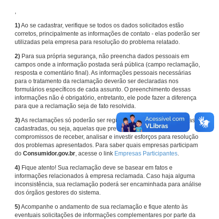
,
1)
Ao se cadastrar, verifique se todos os dados solicitados estão
corretos, principalmente as informações de contato - elas poderão ser
utilizadas pela empresa para resolução do problema relatado.
2)
Para sua própria segurança, não preencha dados pessoais em
campos onde a informação postada será pública (campo reclamação,
resposta e comentário final). As informações pessoais necessárias
para o tratamento da reclamação deverão ser declaradas nos
formulários específicos de cada assunto. O preenchimento dessas
informações não é obrigatório, entretanto, ele pode fazer a diferença
para que a reclamação seja de fato resolvida.
3)
As reclamações só poderão ser registradas em face de empresas
cadastradas, ou seja, aquelas que previamente assumiram
compromissos de receber, analisar e investir esforços para resolução
dos problemas apresentados. Para saber quais empresas participam
do
Consumidor.gov.br
, acesse o link
Empresas Participantes
.
4)
Fique atento! Sua reclamação deve se basear em fatos e
informações relacionados à empresa reclamada. Caso haja alguma
inconsistência, sua reclamação poderá ser encaminhada para análise
dos órgãos gestores do sistema.
5)
Acompanhe o andamento de sua reclamação e fique atento às
eventuais solicitações de informações complementares por parte da