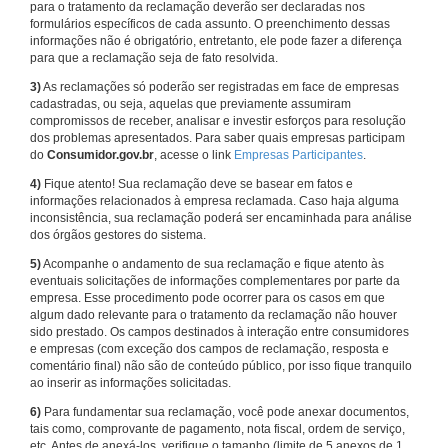
para o tratamento da reclamação deverão ser declaradas nos
formulários específicos de cada assunto. O preenchimento dessas
informações não é obrigatório, entretanto, ele pode fazer a diferença
para que a reclamação seja de fato resolvida.
3)
As reclamações só poderão ser registradas em face de empresas
cadastradas, ou seja, aquelas que previamente assumiram
compromissos de receber, analisar e investir esforços para resolução
dos problemas apresentados. Para saber quais empresas participam
do
Consumidor.gov.br
, acesse o link
Empresas Participantes
.
4)
Fique atento! Sua reclamação deve se basear em fatos e
informações relacionados à empresa reclamada. Caso haja alguma
inconsistência, sua reclamação poderá ser encaminhada para análise
dos órgãos gestores do sistema.
5)
Acompanhe o andamento de sua reclamação e fique atento às
eventuais solicitações de informações complementares por parte da
empresa. Esse procedimento pode ocorrer para os casos em que
algum dado relevante para o tratamento da reclamação não houver
sido prestado. Os campos destinados à interação entre consumidores
e empresas (com exceção dos campos de reclamação, resposta e
comentário final) não são de conteúdo público, por isso fique tranquilo
ao inserir as informações solicitadas.
6)
Para fundamentar sua reclamação, você pode anexar documentos,
tais como, comprovante de pagamento, nota fiscal, ordem de serviço,
etc. Antes de anexá-los, verifique o tamanho (limite de 5 anexos de 1