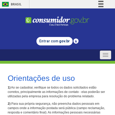
BRASIL
Simplifique!
Comunica BR
Participe
Acesso à informação
Entrar com
gov.br
Legislação
Canais
Toggle
naviga
Orientações de uso
1)
Ao se cadastrar, verifique se todos os dados solicitados estão
corretos, principalmente as informações de contato - elas poderão ser
utilizadas pela empresa para resolução do problema relatado.
2)
Para sua própria segurança, não preencha dados pessoais em
campos onde a informação postada será pública (campo reclamação,
resposta e comentário final). As informações pessoais necessárias