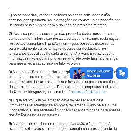
,
1)
Ao se cadastrar, verifique se todos os dados solicitados estão
corretos, principalmente as informações de contato - elas poderão ser
utilizadas pela empresa para resolução do problema relatado.
2)
Para sua própria segurança, não preencha dados pessoais em
campos onde a informação postada será pública (campo reclamação,
resposta e comentário final). As informações pessoais necessárias
para o tratamento da reclamação deverão ser declaradas nos
formulários específicos de cada assunto. O preenchimento dessas
informações não é obrigatório, entretanto, ele pode fazer a diferença
para que a reclamação seja de fato resolvida.
3)
As reclamações só poderão ser registradas em face de empresas
cadastradas, ou seja, aquelas que previamente assumiram
compromissos de receber, analisar e investir esforços para resolução
dos problemas apresentados. Para saber quais empresas participam
do
Consumidor.gov.br
, acesse o link
Empresas Participantes
.
4)
Fique atento! Sua reclamação deve se basear em fatos e
informações relacionados à empresa reclamada. Caso haja alguma
inconsistência, sua reclamação poderá ser encaminhada para análise
dos órgãos gestores do sistema.
5)
Acompanhe o andamento de sua reclamação e fique atento às
eventuais solicitações de informações complementares por parte da