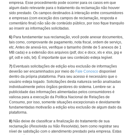
empresa. Esse procedimento pode ocorrer para os casos em que
algum dado relevante para o tratamento da reclamação não houver
sido prestado. Os campos destinados à interação entre consumidores
e empresas (com exceção dos campos de reclamação, resposta e
comentário final) não são de conteúdo público, por isso fique tranquilo
ao inserir as informações solicitadas.
6)
Para fundamentar sua reclamação, você pode anexar documentos,
tais como, comprovante de pagamento, nota fiscal, ordem de serviço,
etc. Antes de anexá-los, verifique o tamanho (limite de 5 anexos de 1
MB cada) e a extensão dos arquivos (pdf, doc e docx, xls e xlsx, jpg e
gif, odt e ods, txt). É importante que seu conteúdo esteja legível.
7)
Eventuais solicitações de edição e/ou exclusão de informações
deverão ser encaminhados por meio do
Fale Conosco
disponível
dentro da própria plataforma. Para seu acesso é necessário que o
usuário esteja logado. Solicitações desta natureza serão analisadas
individualmente pelos órgãos gestores do sistema. Lembre-se: a
publicidade das informações alimentadas pelos consumidores é
valiosa para a execução da Política Nacional de Relações de
Consumo, por isso, somente situações excepcionais e devidamente
fundamentadas motivarão a edição e/ou exclusão de algum dado da
plataforma.
8)
Não deixe de classificar a finalização do tratamento de sua
reclamação (
Resolvida ou Não Resolvida
), bem como registrar seu
nível de satisfação com o atendimento prestado pela empresa. Estas