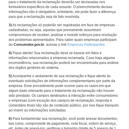
para o tratamento da reclamação deverão ser declaradas nos
formulários específicos de cada assunto. O preenchimento dessas
informações não é obrigatório, entretanto, ele pode fazer a diferença
para que a reclamação seja de fato resolvida.
3)
As reclamações só poderão ser registradas em face de empresas
cadastradas, ou seja, aquelas que previamente assumiram
compromissos de receber, analisar e investir esforços para resolução
dos problemas apresentados. Para saber quais empresas participam
do
Consumidor.gov.br
, acesse o link
Empresas Participantes
.
4)
Fique atento! Sua reclamação deve se basear em fatos e
informações relacionados à empresa reclamada. Caso haja alguma
inconsistência, sua reclamação poderá ser encaminhada para análise
dos órgãos gestores do sistema.
5)
Acompanhe o andamento de sua reclamação e fique atento às
eventuais solicitações de informações complementares por parte da
empresa. Esse procedimento pode ocorrer para os casos em que
algum dado relevante para o tratamento da reclamação não houver
sido prestado. Os campos destinados à interação entre consumidores
e empresas (com exceção dos campos de reclamação, resposta e
comentário final) não são de conteúdo público, por isso fique tranquilo
ao inserir as informações solicitadas.
6)
Para fundamentar sua reclamação, você pode anexar documentos,
tais como, comprovante de pagamento, nota fiscal, ordem de serviço,
etc. Antes de anexá-los, verifique o tamanho (limite de 5 anexos de 1