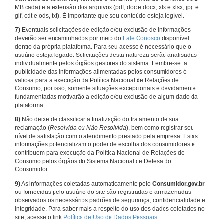
MB cada) e a extensão dos arquivos (pdf, doc e docx, xls e xlsx, jpg e
gif, odt e ods, txt). É importante que seu conteúdo esteja legível.
7)
Eventuais solicitações de edição e/ou exclusão de informações
deverão ser encaminhados por meio do
Fale Conosco
disponível
dentro da própria plataforma. Para seu acesso é necessário que o
usuário esteja logado. Solicitações desta natureza serão analisadas
individualmente pelos órgãos gestores do sistema. Lembre-se: a
publicidade das informações alimentadas pelos consumidores é
valiosa para a execução da Política Nacional de Relações de
Consumo, por isso, somente situações excepcionais e devidamente
fundamentadas motivarão a edição e/ou exclusão de algum dado da
plataforma.
8)
Não deixe de classificar a finalização do tratamento de sua
reclamação (
Resolvida ou Não Resolvida
), bem como registrar seu
nível de satisfação com o atendimento prestado pela empresa. Estas
informações potencializam o poder de escolha dos consumidores e
contribuem para execução da Política Nacional de Relações de
Consumo pelos órgãos do Sistema Nacional de Defesa do
Consumidor.
9)
As informações coletadas automaticamente pelo
Consumidor.gov.br
ou fornecidas pelo usuário do site são registradas e armazenadas
observados os necessários padrões de segurança, confidencialidade e
integridade. Para saber mais a respeito do uso dos dados coletados no
site, acesse o link
Política de Uso de Dados Pessoais
.