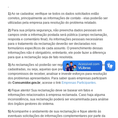
,
1)
Ao se cadastrar, verifique se todos os dados solicitados estão
corretos, principalmente as informações de contato - elas poderão ser
utilizadas pela empresa para resolução do problema relatado.
2)
Para sua própria segurança, não preencha dados pessoais em
campos onde a informação postada será pública (campo reclamação,
resposta e comentário final). As informações pessoais necessárias
para o tratamento da reclamação deverão ser declaradas nos
formulários específicos de cada assunto. O preenchimento dessas
informações não é obrigatório, entretanto, ele pode fazer a diferença
para que a reclamação seja de fato resolvida.
3)
As reclamações só poderão ser registradas em face de empresas
cadastradas, ou seja, aquelas que previamente assumiram
compromissos de receber, analisar e investir esforços para resolução
dos problemas apresentados. Para saber quais empresas participam
do
Consumidor.gov.br
, acesse o link
Empresas Participantes
.
4)
Fique atento! Sua reclamação deve se basear em fatos e
informações relacionados à empresa reclamada. Caso haja alguma
inconsistência, sua reclamação poderá ser encaminhada para análise
dos órgãos gestores do sistema.
5)
Acompanhe o andamento de sua reclamação e fique atento às
eventuais solicitações de informações complementares por parte da