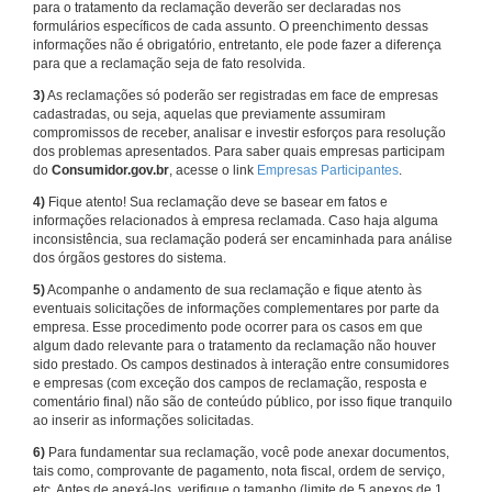
para o tratamento da reclamação deverão ser declaradas nos
formulários específicos de cada assunto. O preenchimento dessas
informações não é obrigatório, entretanto, ele pode fazer a diferença
para que a reclamação seja de fato resolvida.
3)
As reclamações só poderão ser registradas em face de empresas
cadastradas, ou seja, aquelas que previamente assumiram
compromissos de receber, analisar e investir esforços para resolução
dos problemas apresentados. Para saber quais empresas participam
do
Consumidor.gov.br
, acesse o link
Empresas Participantes
.
4)
Fique atento! Sua reclamação deve se basear em fatos e
informações relacionados à empresa reclamada. Caso haja alguma
inconsistência, sua reclamação poderá ser encaminhada para análise
dos órgãos gestores do sistema.
5)
Acompanhe o andamento de sua reclamação e fique atento às
eventuais solicitações de informações complementares por parte da
empresa. Esse procedimento pode ocorrer para os casos em que
algum dado relevante para o tratamento da reclamação não houver
sido prestado. Os campos destinados à interação entre consumidores
e empresas (com exceção dos campos de reclamação, resposta e
comentário final) não são de conteúdo público, por isso fique tranquilo
ao inserir as informações solicitadas.
6)
Para fundamentar sua reclamação, você pode anexar documentos,
tais como, comprovante de pagamento, nota fiscal, ordem de serviço,
etc. Antes de anexá-los, verifique o tamanho (limite de 5 anexos de 1