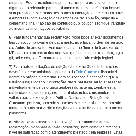
empresa. Esse procedimento pode ocorrer para os casos em que
algum dado relevante para o tratamento da reclamação não houver
sido prestado. Os campos destinados à interação entre consumidores
e empresas (com exceção dos campos de reclamação, resposta e
comentário final) não são de conteúdo público, por isso fique tranquilo
ao inserir as informações solicitadas.
6)
Para fundamentar sua reclamação, você pode anexar documentos,
tais como, comprovante de pagamento, nota fiscal, ordem de serviço,
etc. Antes de anexá-los, verifique o tamanho (limite de 5 anexos de 1
MB cada) e a extensão dos arquivos (pdf, doc e docx, xls e xlsx, jpg e
gif, odt e ods, txt). É importante que seu conteúdo esteja legível.
7)
Eventuais solicitações de edição e/ou exclusão de informações
deverão ser encaminhados por meio do
Fale Conosco
disponível
dentro da própria plataforma. Para seu acesso é necessário que o
usuário esteja logado. Solicitações desta natureza serão analisadas
individualmente pelos órgãos gestores do sistema. Lembre-se: a
publicidade das informações alimentadas pelos consumidores é
valiosa para a execução da Política Nacional de Relações de
Consumo, por isso, somente situações excepcionais e devidamente
fundamentadas motivarão a edição e/ou exclusão de algum dado da
plataforma.
8)
Não deixe de classificar a finalização do tratamento de sua
reclamação (
Resolvida ou Não Resolvida
), bem como registrar seu
nível de satisfação com o atendimento prestado pela empresa. Estas