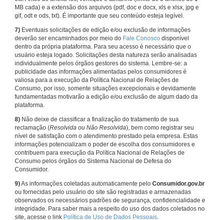
MB cada) e a extensão dos arquivos (pdf, doc e docx, xls e xlsx, jpg e
gif, odt e ods, txt). É importante que seu conteúdo esteja legível.
7)
Eventuais solicitações de edição e/ou exclusão de informações
deverão ser encaminhados por meio do
Fale Conosco
disponível
dentro da própria plataforma. Para seu acesso é necessário que o
usuário esteja logado. Solicitações desta natureza serão analisadas
individualmente pelos órgãos gestores do sistema. Lembre-se: a
publicidade das informações alimentadas pelos consumidores é
valiosa para a execução da Política Nacional de Relações de
Consumo, por isso, somente situações excepcionais e devidamente
fundamentadas motivarão a edição e/ou exclusão de algum dado da
plataforma.
8)
Não deixe de classificar a finalização do tratamento de sua
reclamação (
Resolvida ou Não Resolvida
), bem como registrar seu
nível de satisfação com o atendimento prestado pela empresa. Estas
informações potencializam o poder de escolha dos consumidores e
contribuem para execução da Política Nacional de Relações de
Consumo pelos órgãos do Sistema Nacional de Defesa do
Consumidor.
9)
As informações coletadas automaticamente pelo
Consumidor.gov.br
ou fornecidas pelo usuário do site são registradas e armazenadas
observados os necessários padrões de segurança, confidencialidade e
integridade. Para saber mais a respeito do uso dos dados coletados no
site, acesse o link
Política de Uso de Dados Pessoais
.