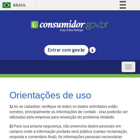
BRASIL
Simplifique!
Comunica BR
Participe
Acesso à informação
Entrar com
gov.br
Legislação
Canais
Toggle
naviga
Orientações de uso
1)
Ao se cadastrar, verifique se todos os dados solicitados estão
corretos, principalmente as informações de contato - elas poderão ser
utilizadas pela empresa para resolução do problema relatado.
2)
Para sua própria segurança, não preencha dados pessoais em
campos onde a informação postada será pública (campo reclamação,
resposta e comentário final). As informações pessoais necessárias