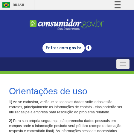
BRASIL
Simplifique!
Comunica BR
Participe
Acesso à informação
Entrar com
gov.br
Legislação
Canais
Toggle
naviga
Orientações de uso
1)
Ao se cadastrar, verifique se todos os dados solicitados estão
corretos, principalmente as informações de contato - elas poderão ser
utilizadas pela empresa para resolução do problema relatado.
2)
Para sua própria segurança, não preencha dados pessoais em
campos onde a informação postada será pública (campo reclamação,
resposta e comentário final). As informações pessoais necessárias