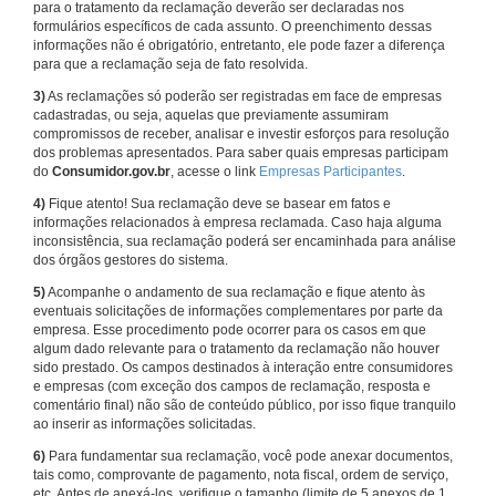
para o tratamento da reclamação deverão ser declaradas nos
formulários específicos de cada assunto. O preenchimento dessas
informações não é obrigatório, entretanto, ele pode fazer a diferença
para que a reclamação seja de fato resolvida.
3)
As reclamações só poderão ser registradas em face de empresas
cadastradas, ou seja, aquelas que previamente assumiram
compromissos de receber, analisar e investir esforços para resolução
dos problemas apresentados. Para saber quais empresas participam
do
Consumidor.gov.br
, acesse o link
Empresas Participantes
.
4)
Fique atento! Sua reclamação deve se basear em fatos e
informações relacionados à empresa reclamada. Caso haja alguma
inconsistência, sua reclamação poderá ser encaminhada para análise
dos órgãos gestores do sistema.
5)
Acompanhe o andamento de sua reclamação e fique atento às
eventuais solicitações de informações complementares por parte da
empresa. Esse procedimento pode ocorrer para os casos em que
algum dado relevante para o tratamento da reclamação não houver
sido prestado. Os campos destinados à interação entre consumidores
e empresas (com exceção dos campos de reclamação, resposta e
comentário final) não são de conteúdo público, por isso fique tranquilo
ao inserir as informações solicitadas.
6)
Para fundamentar sua reclamação, você pode anexar documentos,
tais como, comprovante de pagamento, nota fiscal, ordem de serviço,
etc. Antes de anexá-los, verifique o tamanho (limite de 5 anexos de 1