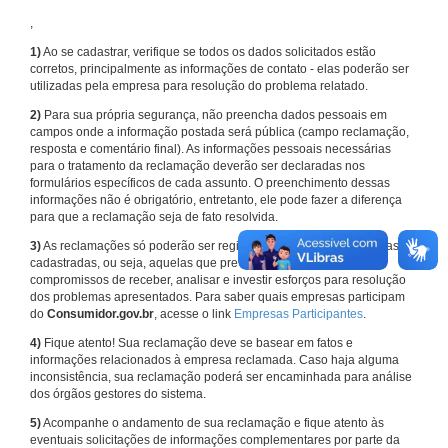
,
1)
Ao se cadastrar, verifique se todos os dados solicitados estão
corretos, principalmente as informações de contato - elas poderão ser
utilizadas pela empresa para resolução do problema relatado.
2)
Para sua própria segurança, não preencha dados pessoais em
campos onde a informação postada será pública (campo reclamação,
resposta e comentário final). As informações pessoais necessárias
para o tratamento da reclamação deverão ser declaradas nos
formulários específicos de cada assunto. O preenchimento dessas
informações não é obrigatório, entretanto, ele pode fazer a diferença
para que a reclamação seja de fato resolvida.
3)
As reclamações só poderão ser registradas em face de empresas
cadastradas, ou seja, aquelas que previamente assumiram
compromissos de receber, analisar e investir esforços para resolução
dos problemas apresentados. Para saber quais empresas participam
do
Consumidor.gov.br
, acesse o link
Empresas Participantes
.
4)
Fique atento! Sua reclamação deve se basear em fatos e
informações relacionados à empresa reclamada. Caso haja alguma
inconsistência, sua reclamação poderá ser encaminhada para análise
dos órgãos gestores do sistema.
5)
Acompanhe o andamento de sua reclamação e fique atento às
eventuais solicitações de informações complementares por parte da