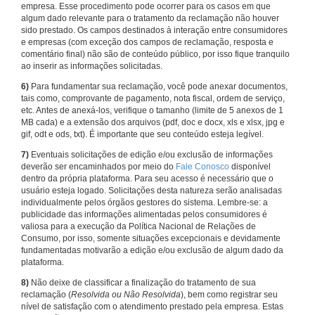
empresa. Esse procedimento pode ocorrer para os casos em que
algum dado relevante para o tratamento da reclamação não houver
sido prestado. Os campos destinados à interação entre consumidores
e empresas (com exceção dos campos de reclamação, resposta e
comentário final) não são de conteúdo público, por isso fique tranquilo
ao inserir as informações solicitadas.
6)
Para fundamentar sua reclamação, você pode anexar documentos,
tais como, comprovante de pagamento, nota fiscal, ordem de serviço,
etc. Antes de anexá-los, verifique o tamanho (limite de 5 anexos de 1
MB cada) e a extensão dos arquivos (pdf, doc e docx, xls e xlsx, jpg e
gif, odt e ods, txt). É importante que seu conteúdo esteja legível.
7)
Eventuais solicitações de edição e/ou exclusão de informações
deverão ser encaminhados por meio do
Fale Conosco
disponível
dentro da própria plataforma. Para seu acesso é necessário que o
usuário esteja logado. Solicitações desta natureza serão analisadas
individualmente pelos órgãos gestores do sistema. Lembre-se: a
publicidade das informações alimentadas pelos consumidores é
valiosa para a execução da Política Nacional de Relações de
Consumo, por isso, somente situações excepcionais e devidamente
fundamentadas motivarão a edição e/ou exclusão de algum dado da
plataforma.
8)
Não deixe de classificar a finalização do tratamento de sua
reclamação (
Resolvida ou Não Resolvida
), bem como registrar seu
nível de satisfação com o atendimento prestado pela empresa. Estas