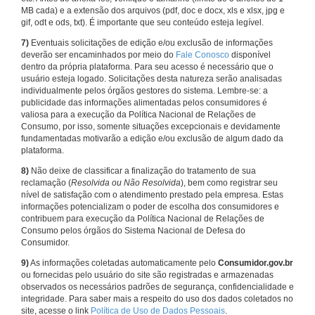
MB cada) e a extensão dos arquivos (pdf, doc e docx, xls e xlsx, jpg e
gif, odt e ods, txt). É importante que seu conteúdo esteja legível.
7)
Eventuais solicitações de edição e/ou exclusão de informações
deverão ser encaminhados por meio do
Fale Conosco
disponível
dentro da própria plataforma. Para seu acesso é necessário que o
usuário esteja logado. Solicitações desta natureza serão analisadas
individualmente pelos órgãos gestores do sistema. Lembre-se: a
publicidade das informações alimentadas pelos consumidores é
valiosa para a execução da Política Nacional de Relações de
Consumo, por isso, somente situações excepcionais e devidamente
fundamentadas motivarão a edição e/ou exclusão de algum dado da
plataforma.
8)
Não deixe de classificar a finalização do tratamento de sua
reclamação (
Resolvida ou Não Resolvida
), bem como registrar seu
nível de satisfação com o atendimento prestado pela empresa. Estas
informações potencializam o poder de escolha dos consumidores e
contribuem para execução da Política Nacional de Relações de
Consumo pelos órgãos do Sistema Nacional de Defesa do
Consumidor.
9)
As informações coletadas automaticamente pelo
Consumidor.gov.br
ou fornecidas pelo usuário do site são registradas e armazenadas
observados os necessários padrões de segurança, confidencialidade e
integridade. Para saber mais a respeito do uso dos dados coletados no
site, acesse o link
Política de Uso de Dados Pessoais
.