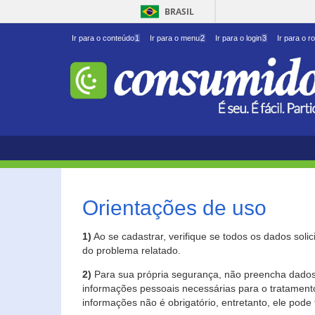
BRASIL
Ir para o conteúdo
1
Ir para o menu
2
Ir para o login
3
Ir para o r
Orientações de uso
1)
Ao se cadastrar, verifique se todos os dados soli
do problema relatado.
2)
Para sua própria segurança, não preencha dados 
informações pessoais necessárias para o tratament
informações não é obrigatório, entretanto, ele pode 