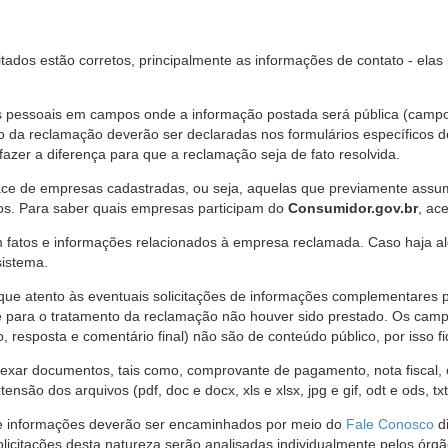
citados estão corretos, principalmente as informações de contato - ela
pessoais em campos onde a informação postada será pública (campo r
o da reclamação deverão ser declaradas nos formulários específicos
fazer a diferença para que a reclamação seja de fato resolvida.
ce de empresas cadastradas, ou seja, aquelas que previamente assumi
os. Para saber quais empresas participam do
Consumidor.gov.br
, ac
 fatos e informações relacionados à empresa reclamada. Caso haja al
sistema.
e atento às eventuais solicitações de informações complementares 
 para o tratamento da reclamação não houver sido prestado. Os camp
sposta e comentário final) não são de conteúdo público, por isso fique
ar documentos, tais como, comprovante de pagamento, nota fiscal, ord
nsão dos arquivos (pdf, doc e docx, xls e xlsx, jpg e gif, odt e ods, tx
 de informações deverão ser encaminhados por meio do
Fale Conosco
di
olicitações desta natureza serão analisadas individualmente pelos órg