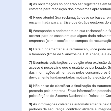
3)
As reclamações só poderão ser registradas em fa
esforços para resolução dos problemas apresentad
4)
Fique atento! Sua reclamação deve se basear em
encaminhada para análise dos órgãos gestores do 
5)
Acompanhe o andamento de sua reclamação e fiqu
ocorrer para os casos em que algum dado relevante
empresas (com exceção dos campos de reclamação, re
6)
Para fundamentar sua reclamação, você pode anex
o tamanho (limite de 5 anexos de 1 MB cada) e a exte
7)
Eventuais solicitações de edição e/ou exclusão
acesso é necessário que o usuário esteja logado. S
das informações alimentadas pelos consumidores é 
devidamente fundamentadas motivarão a edição e/o
8)
Não deixe de classificar a finalização do tratame
prestado pela empresa. Estas informações potenci
pelos órgãos do Sistema Nacional de Defesa do Co
9)
As informações coletadas automaticamente pelo
padrões de segurança, confidencialidade e integrida