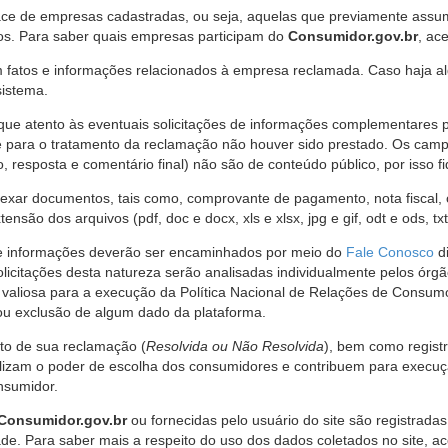
ce de empresas cadastradas, ou seja, aquelas que previamente assumi
os. Para saber quais empresas participam do
Consumidor.gov.br
, ac
 fatos e informações relacionados à empresa reclamada. Caso haja al
sistema.
e atento às eventuais solicitações de informações complementares 
 para o tratamento da reclamação não houver sido prestado. Os camp
sposta e comentário final) não são de conteúdo público, por isso fique
ar documentos, tais como, comprovante de pagamento, nota fiscal, ord
nsão dos arquivos (pdf, doc e docx, xls e xlsx, jpg e gif, odt e ods, tx
 de informações deverão ser encaminhados por meio do
Fale Conosco
di
olicitações desta natureza serão analisadas individualmente pelos órg
valiosa para a execução da Política Nacional de Relações de Consumo
u exclusão de algum dado da plataforma.
nto de sua reclamação (
Resolvida ou Não Resolvida
), bem como regist
alizam o poder de escolha dos consumidores e contribuem para execu
nsumidor.
Consumidor.gov.br
ou fornecidas pelo usuário do site são registrad
de. Para saber mais a respeito do uso dos dados coletados no site, ac