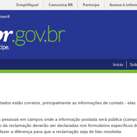
Simplifique!
Comunica BR
Participe
Acesso à infor
odapé
4
Início
Sob
citados estão corretos, principalmente as informações de contato - ela
pessoais em campos onde a informação postada será pública (campo r
o da reclamação deverão ser declaradas nos formulários específicos
fazer a diferença para que a reclamação seja de fato resolvida.