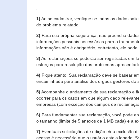
,
1)
Ao se cadastrar, verifique se todos os dados soli
do problema relatado.
2)
Para sua própria segurança, não preencha dados 
informações pessoais necessárias para o tratament
informações não é obrigatório, entretanto, ele pode 
3)
As reclamações só poderão ser registradas em fa
esforços para resolução dos problemas apresentad
4)
Fique atento! Sua reclamação deve se basear em
encaminhada para análise dos órgãos gestores do 
5)
Acompanhe o andamento de sua reclamação e fiqu
ocorrer para os casos em que algum dado relevante
empresas (com exceção dos campos de reclamação, re
6)
Para fundamentar sua reclamação, você pode anex
o tamanho (limite de 5 anexos de 1 MB cada) e a exte
7)
Eventuais solicitações de edição e/ou exclusão
acesso é necessário que o usuário esteja logado. S