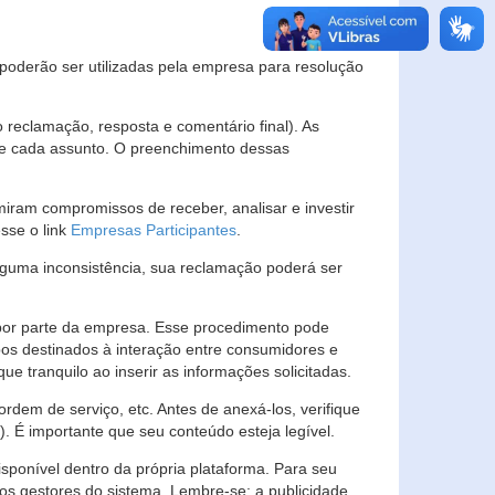
s poderão ser utilizadas pela empresa para resolução
eclamação, resposta e comentário final). As
 de cada assunto. O preenchimento dessas
ram compromissos de receber, analisar e investir
esse o link
Empresas Participantes
.
guma inconsistência, sua reclamação poderá ser
por parte da empresa. Esse procedimento pode
os destinados à interação entre consumidores e
 tranquilo ao inserir as informações solicitadas.
em de serviço, etc. Antes de anexá-los, verifique
t). É importante que seu conteúdo esteja legível.
sponível dentro da própria plataforma. Para seu
ãos gestores do sistema. Lembre-se: a publicidade