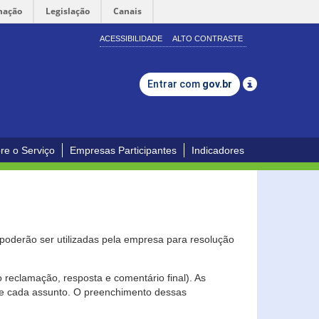
mação
Legislação
Canais
ACESSIBILIDADE
ALTO CONTRASTE
Entrar com
gov.br
re o Serviço
Empresas Participantes
Indicadores
s poderão ser utilizadas pela empresa para resolução
eclamação, resposta e comentário final). As
 de cada assunto. O preenchimento dessas