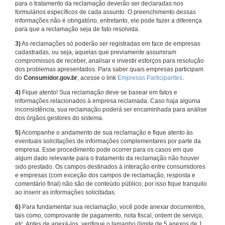
para o tratamento da reclamação deverão ser declaradas nos
formulários específicos de cada assunto. O preenchimento dessas
informações não é obrigatório, entretanto, ele pode fazer a diferença
para que a reclamação seja de fato resolvida.
3)
As reclamações só poderão ser registradas em face de empresas
cadastradas, ou seja, aquelas que previamente assumiram
compromissos de receber, analisar e investir esforços para resolução
dos problemas apresentados. Para saber quais empresas participam
do
Consumidor.gov.br
, acesse o link
Empresas Participantes
.
4)
Fique atento! Sua reclamação deve se basear em fatos e
informações relacionados à empresa reclamada. Caso haja alguma
inconsistência, sua reclamação poderá ser encaminhada para análise
dos órgãos gestores do sistema.
5)
Acompanhe o andamento de sua reclamação e fique atento às
eventuais solicitações de informações complementares por parte da
empresa. Esse procedimento pode ocorrer para os casos em que
algum dado relevante para o tratamento da reclamação não houver
sido prestado. Os campos destinados à interação entre consumidores
e empresas (com exceção dos campos de reclamação, resposta e
comentário final) não são de conteúdo público, por isso fique tranquilo
ao inserir as informações solicitadas.
6)
Para fundamentar sua reclamação, você pode anexar documentos,
tais como, comprovante de pagamento, nota fiscal, ordem de serviço,
etc. Antes de anexá-los, verifique o tamanho (limite de 5 anexos de 1