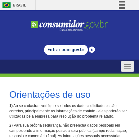
BRASIL
Simplifique!
Comunica BR
Participe
Acesso à informação
Entrar com
gov.br
Legislação
Canais
Toggle
naviga
Orientações de uso
1)
Ao se cadastrar, verifique se todos os dados solicitados estão
corretos, principalmente as informações de contato - elas poderão ser
utilizadas pela empresa para resolução do problema relatado.
2)
Para sua própria segurança, não preencha dados pessoais em
campos onde a informação postada será pública (campo reclamação,
resposta e comentário final). As informações pessoais necessárias