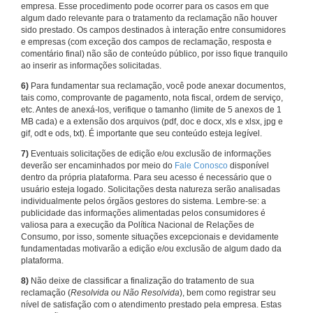
empresa. Esse procedimento pode ocorrer para os casos em que
algum dado relevante para o tratamento da reclamação não houver
sido prestado. Os campos destinados à interação entre consumidores
e empresas (com exceção dos campos de reclamação, resposta e
comentário final) não são de conteúdo público, por isso fique tranquilo
ao inserir as informações solicitadas.
6)
Para fundamentar sua reclamação, você pode anexar documentos,
tais como, comprovante de pagamento, nota fiscal, ordem de serviço,
etc. Antes de anexá-los, verifique o tamanho (limite de 5 anexos de 1
MB cada) e a extensão dos arquivos (pdf, doc e docx, xls e xlsx, jpg e
gif, odt e ods, txt). É importante que seu conteúdo esteja legível.
7)
Eventuais solicitações de edição e/ou exclusão de informações
deverão ser encaminhados por meio do
Fale Conosco
disponível
dentro da própria plataforma. Para seu acesso é necessário que o
usuário esteja logado. Solicitações desta natureza serão analisadas
individualmente pelos órgãos gestores do sistema. Lembre-se: a
publicidade das informações alimentadas pelos consumidores é
valiosa para a execução da Política Nacional de Relações de
Consumo, por isso, somente situações excepcionais e devidamente
fundamentadas motivarão a edição e/ou exclusão de algum dado da
plataforma.
8)
Não deixe de classificar a finalização do tratamento de sua
reclamação (
Resolvida ou Não Resolvida
), bem como registrar seu
nível de satisfação com o atendimento prestado pela empresa. Estas