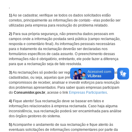
,
1)
Ao se cadastrar, verifique se todos os dados solicitados estão
corretos, principalmente as informações de contato - elas poderão ser
utilizadas pela empresa para resolução do problema relatado.
2)
Para sua própria segurança, não preencha dados pessoais em
campos onde a informação postada será pública (campo reclamação,
resposta e comentário final). As informações pessoais necessárias
para o tratamento da reclamação deverão ser declaradas nos
formulários específicos de cada assunto. O preenchimento dessas
informações não é obrigatório, entretanto, ele pode fazer a diferença
para que a reclamação seja de fato resolvida.
3)
As reclamações só poderão ser registradas em face de empresas
cadastradas, ou seja, aquelas que previamente assumiram
compromissos de receber, analisar e investir esforços para resolução
dos problemas apresentados. Para saber quais empresas participam
do
Consumidor.gov.br
, acesse o link
Empresas Participantes
.
4)
Fique atento! Sua reclamação deve se basear em fatos e
informações relacionados à empresa reclamada. Caso haja alguma
inconsistência, sua reclamação poderá ser encaminhada para análise
dos órgãos gestores do sistema.
5)
Acompanhe o andamento de sua reclamação e fique atento às
eventuais solicitações de informações complementares por parte da