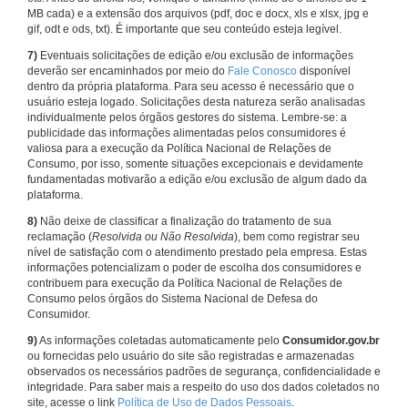
MB cada) e a extensão dos arquivos (pdf, doc e docx, xls e xlsx, jpg e
gif, odt e ods, txt). É importante que seu conteúdo esteja legível.
7)
Eventuais solicitações de edição e/ou exclusão de informações
deverão ser encaminhados por meio do
Fale Conosco
disponível
dentro da própria plataforma. Para seu acesso é necessário que o
usuário esteja logado. Solicitações desta natureza serão analisadas
individualmente pelos órgãos gestores do sistema. Lembre-se: a
publicidade das informações alimentadas pelos consumidores é
valiosa para a execução da Política Nacional de Relações de
Consumo, por isso, somente situações excepcionais e devidamente
fundamentadas motivarão a edição e/ou exclusão de algum dado da
plataforma.
8)
Não deixe de classificar a finalização do tratamento de sua
reclamação (
Resolvida ou Não Resolvida
), bem como registrar seu
nível de satisfação com o atendimento prestado pela empresa. Estas
informações potencializam o poder de escolha dos consumidores e
contribuem para execução da Política Nacional de Relações de
Consumo pelos órgãos do Sistema Nacional de Defesa do
Consumidor.
9)
As informações coletadas automaticamente pelo
Consumidor.gov.br
ou fornecidas pelo usuário do site são registradas e armazenadas
observados os necessários padrões de segurança, confidencialidade e
integridade. Para saber mais a respeito do uso dos dados coletados no
site, acesse o link
Política de Uso de Dados Pessoais
.