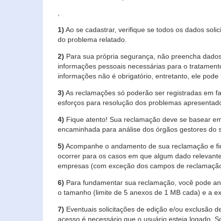
,
1)
Ao se cadastrar, verifique se todos os dados soli
do problema relatado.
2)
Para sua própria segurança, não preencha dados 
informações pessoais necessárias para o tratament
informações não é obrigatório, entretanto, ele pode 
3)
As reclamações só poderão ser registradas em fa
esforços para resolução dos problemas apresentad
4)
Fique atento! Sua reclamação deve se basear em
encaminhada para análise dos órgãos gestores do 
5)
Acompanhe o andamento de sua reclamação e fiqu
ocorrer para os casos em que algum dado relevante
empresas (com exceção dos campos de reclamação, re
6)
Para fundamentar sua reclamação, você pode anex
o tamanho (limite de 5 anexos de 1 MB cada) e a exte
7)
Eventuais solicitações de edição e/ou exclusão
acesso é necessário que o usuário esteja logado. S