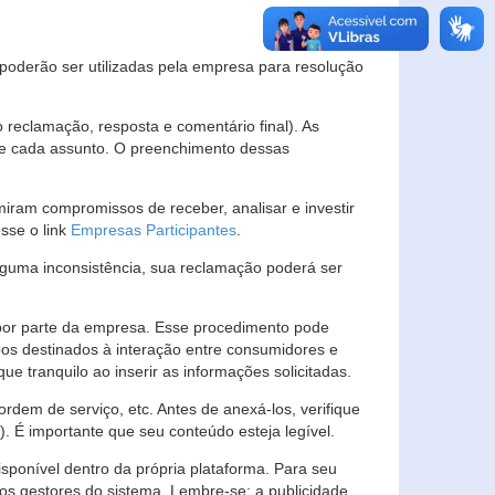
s poderão ser utilizadas pela empresa para resolução
eclamação, resposta e comentário final). As
 de cada assunto. O preenchimento dessas
ram compromissos de receber, analisar e investir
esse o link
Empresas Participantes
.
guma inconsistência, sua reclamação poderá ser
por parte da empresa. Esse procedimento pode
os destinados à interação entre consumidores e
 tranquilo ao inserir as informações solicitadas.
em de serviço, etc. Antes de anexá-los, verifique
t). É importante que seu conteúdo esteja legível.
sponível dentro da própria plataforma. Para seu
ãos gestores do sistema. Lembre-se: a publicidade