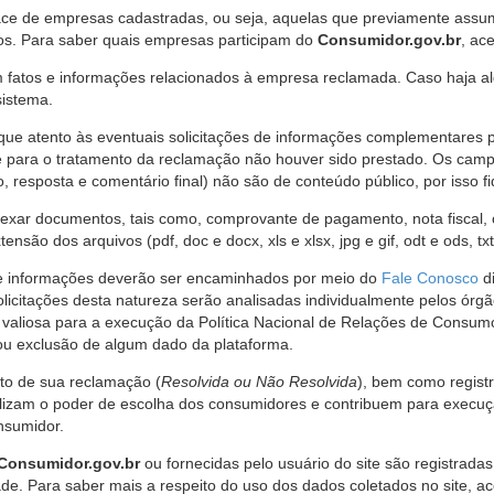
ce de empresas cadastradas, ou seja, aquelas que previamente assumi
os. Para saber quais empresas participam do
Consumidor.gov.br
, ac
 fatos e informações relacionados à empresa reclamada. Caso haja al
sistema.
e atento às eventuais solicitações de informações complementares 
 para o tratamento da reclamação não houver sido prestado. Os camp
sposta e comentário final) não são de conteúdo público, por isso fique
ar documentos, tais como, comprovante de pagamento, nota fiscal, ord
nsão dos arquivos (pdf, doc e docx, xls e xlsx, jpg e gif, odt e ods, tx
 de informações deverão ser encaminhados por meio do
Fale Conosco
di
olicitações desta natureza serão analisadas individualmente pelos órg
valiosa para a execução da Política Nacional de Relações de Consumo
u exclusão de algum dado da plataforma.
nto de sua reclamação (
Resolvida ou Não Resolvida
), bem como regist
alizam o poder de escolha dos consumidores e contribuem para execu
nsumidor.
Consumidor.gov.br
ou fornecidas pelo usuário do site são registrad
de. Para saber mais a respeito do uso dos dados coletados no site, ac