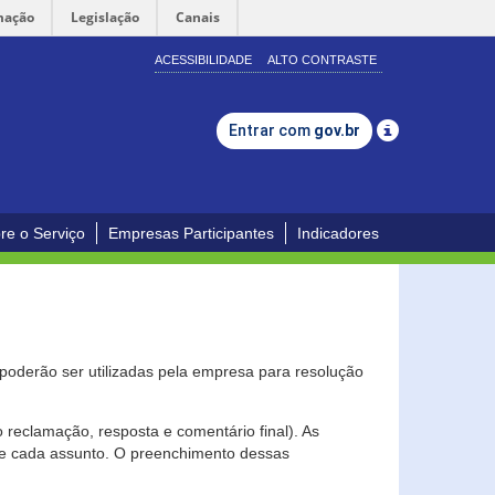
mação
Legislação
Canais
ACESSIBILIDADE
ALTO CONTRASTE
Entrar com
gov.br
re o Serviço
Empresas Participantes
Indicadores
s poderão ser utilizadas pela empresa para resolução
eclamação, resposta e comentário final). As
 de cada assunto. O preenchimento dessas