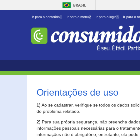
BRASIL
Ir para o conteúdo
1
Ir para o menu
2
Ir para o login
3
Ir para o r
Orientações de uso
1)
Ao se cadastrar, verifique se todos os dados soli
do problema relatado.
2)
Para sua própria segurança, não preencha dados 
informações pessoais necessárias para o tratament
informações não é obrigatório, entretanto, ele pode 