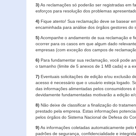
3)
As reclamações só poderão ser registradas em fa
esforços para resolução dos problemas apresentad
4)
Fique atento! Sua reclamação deve se basear em
encaminhada para análise dos órgãos gestores do 
5)
Acompanhe o andamento de sua reclamação e fiqu
ocorrer para os casos em que algum dado relevante
empresas (com exceção dos campos de reclamação, re
6)
Para fundamentar sua reclamação, você pode anex
o tamanho (limite de 5 anexos de 1 MB cada) e a exte
7)
Eventuais solicitações de edição e/ou exclusão
acesso é necessário que o usuário esteja logado. S
das informações alimentadas pelos consumidores é 
devidamente fundamentadas motivarão a edição e/o
8)
Não deixe de classificar a finalização do tratame
prestado pela empresa. Estas informações potenci
pelos órgãos do Sistema Nacional de Defesa do Co
9)
As informações coletadas automaticamente pelo
padrões de segurança, confidencialidade e integrida