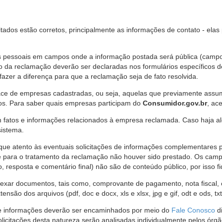
citados estão corretos, principalmente as informações de contato - ela
pessoais em campos onde a informação postada será pública (campo r
o da reclamação deverão ser declaradas nos formulários específicos
fazer a diferença para que a reclamação seja de fato resolvida.
ce de empresas cadastradas, ou seja, aquelas que previamente assumi
os. Para saber quais empresas participam do
Consumidor.gov.br
, ac
 fatos e informações relacionados à empresa reclamada. Caso haja al
sistema.
e atento às eventuais solicitações de informações complementares 
 para o tratamento da reclamação não houver sido prestado. Os camp
sposta e comentário final) não são de conteúdo público, por isso fique
ar documentos, tais como, comprovante de pagamento, nota fiscal, ord
nsão dos arquivos (pdf, doc e docx, xls e xlsx, jpg e gif, odt e ods, tx
 de informações deverão ser encaminhados por meio do
Fale Conosco
di
olicitações desta natureza serão analisadas individualmente pelos órg