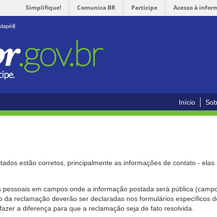
Simplifique!
Comunica BR
Participe
Acesso à infor
odapé
4
Início
Sob
citados estão corretos, principalmente as informações de contato - ela
pessoais em campos onde a informação postada será pública (campo r
o da reclamação deverão ser declaradas nos formulários específicos
fazer a diferença para que a reclamação seja de fato resolvida.