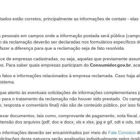
citados estão corretos, principalmente as informações de contato - ela
pessoais em campos onde a informação postada será pública (campo r
o da reclamação deverão ser declaradas nos formulários específicos
fazer a diferença para que a reclamação seja de fato resolvida.
ce de empresas cadastradas, ou seja, aquelas que previamente assumi
os. Para saber quais empresas participam do
Consumidor.gov.br
, ac
 fatos e informações relacionados à empresa reclamada. Caso haja al
sistema.
e atento às eventuais solicitações de informações complementares 
 para o tratamento da reclamação não houver sido prestado. Os camp
sposta e comentário final) não são de conteúdo público, por isso fique
ar documentos, tais como, comprovante de pagamento, nota fiscal, ord
nsão dos arquivos (pdf, doc e docx, xls e xlsx, jpg e gif, odt e ods, tx
 de informações deverão ser encaminhados por meio do
Fale Conosco
di
olicitações desta natureza serão analisadas individualmente pelos órg