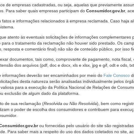
ce de empresas cadastradas, ou seja, aquelas que previamente assumi
os. Para saber quais empresas participam do
Consumidor.gov.br
, ac
 fatos e informações relacionados à empresa reclamada. Caso haja al
sistema.
e atento às eventuais solicitações de informações complementares 
 para o tratamento da reclamação não houver sido prestado. Os camp
sposta e comentário final) não são de conteúdo público, por isso fique
ar documentos, tais como, comprovante de pagamento, nota fiscal, ord
nsão dos arquivos (pdf, doc e docx, xls e xlsx, jpg e gif, odt e ods, tx
 de informações deverão ser encaminhados por meio do
Fale Conosco
di
olicitações desta natureza serão analisadas individualmente pelos órg
valiosa para a execução da Política Nacional de Relações de Consumo
u exclusão de algum dado da plataforma.
nto de sua reclamação (
Resolvida ou Não Resolvida
), bem como regist
alizam o poder de escolha dos consumidores e contribuem para execu
nsumidor.
Consumidor.gov.br
ou fornecidas pelo usuário do site são registrad
de. Para saber mais a respeito do uso dos dados coletados no site, ac