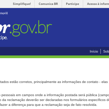
Simplifique!
Comunica BR
Participe
Acesso à infor
odapé
4
Início
Sob
citados estão corretos, principalmente as informações de contato - ela
pessoais em campos onde a informação postada será pública (campo r
o da reclamação deverão ser declaradas nos formulários específicos
fazer a diferença para que a reclamação seja de fato resolvida.