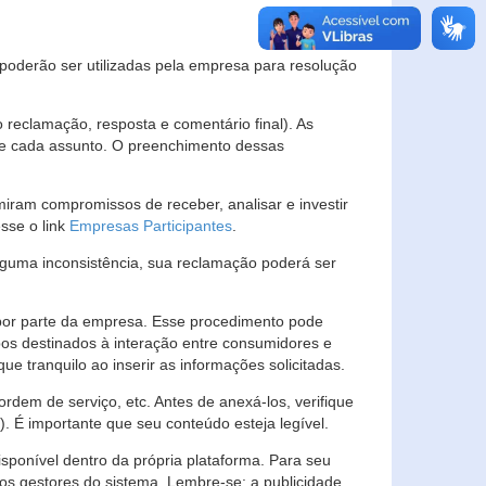
s poderão ser utilizadas pela empresa para resolução
eclamação, resposta e comentário final). As
 de cada assunto. O preenchimento dessas
ram compromissos de receber, analisar e investir
esse o link
Empresas Participantes
.
guma inconsistência, sua reclamação poderá ser
por parte da empresa. Esse procedimento pode
os destinados à interação entre consumidores e
 tranquilo ao inserir as informações solicitadas.
em de serviço, etc. Antes de anexá-los, verifique
t). É importante que seu conteúdo esteja legível.
sponível dentro da própria plataforma. Para seu
ãos gestores do sistema. Lembre-se: a publicidade