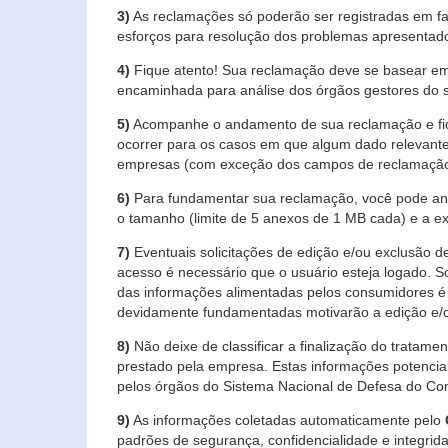
3)
As reclamações só poderão ser registradas em fa
esforços para resolução dos problemas apresentad
4)
Fique atento! Sua reclamação deve se basear em
encaminhada para análise dos órgãos gestores do 
5)
Acompanhe o andamento de sua reclamação e fiqu
ocorrer para os casos em que algum dado relevante
empresas (com exceção dos campos de reclamação, re
6)
Para fundamentar sua reclamação, você pode anex
o tamanho (limite de 5 anexos de 1 MB cada) e a exte
7)
Eventuais solicitações de edição e/ou exclusão
acesso é necessário que o usuário esteja logado. S
das informações alimentadas pelos consumidores é 
devidamente fundamentadas motivarão a edição e/o
8)
Não deixe de classificar a finalização do tratame
prestado pela empresa. Estas informações potenci
pelos órgãos do Sistema Nacional de Defesa do Co
9)
As informações coletadas automaticamente pelo
padrões de segurança, confidencialidade e integrida