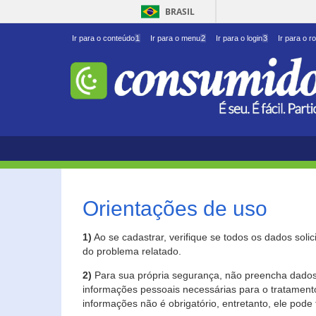
BRASIL
Ir para o conteúdo
1
Ir para o menu
2
Ir para o login
3
Ir para o r
Orientações de uso
1)
Ao se cadastrar, verifique se todos os dados soli
do problema relatado.
2)
Para sua própria segurança, não preencha dados 
informações pessoais necessárias para o tratament
informações não é obrigatório, entretanto, ele pode 