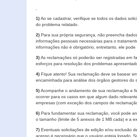
,
1)
Ao se cadastrar, verifique se todos os dados soli
do problema relatado.
2)
Para sua própria segurança, não preencha dados 
informações pessoais necessárias para o tratament
informações não é obrigatório, entretanto, ele pode 
3)
As reclamações só poderão ser registradas em fa
esforços para resolução dos problemas apresentad
4)
Fique atento! Sua reclamação deve se basear em
encaminhada para análise dos órgãos gestores do 
5)
Acompanhe o andamento de sua reclamação e fiqu
ocorrer para os casos em que algum dado relevante
empresas (com exceção dos campos de reclamação, re
6)
Para fundamentar sua reclamação, você pode anex
o tamanho (limite de 5 anexos de 1 MB cada) e a exte
7)
Eventuais solicitações de edição e/ou exclusão
acesso é necessário que o usuário esteja logado. S