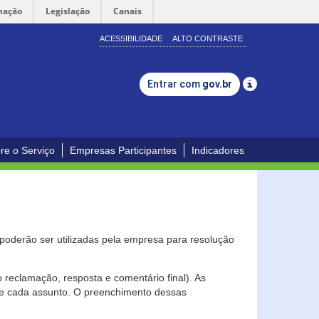
mação
Legislação
Canais
ACESSIBILIDADE
ALTO CONTRASTE
Entrar com
gov.br
re o Serviço
Empresas Participantes
Indicadores
s poderão ser utilizadas pela empresa para resolução
eclamação, resposta e comentário final). As
 de cada assunto. O preenchimento dessas