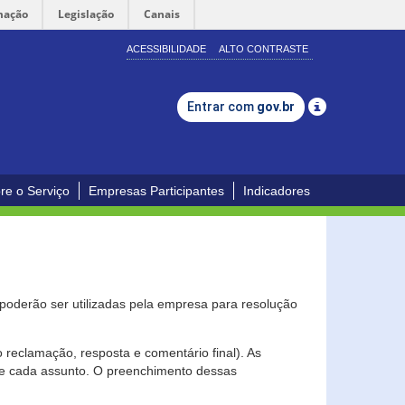
mação
Legislação
Canais
ACESSIBILIDADE
ALTO CONTRASTE
Entrar com
gov.br
re o Serviço
Empresas Participantes
Indicadores
s poderão ser utilizadas pela empresa para resolução
eclamação, resposta e comentário final). As
 de cada assunto. O preenchimento dessas