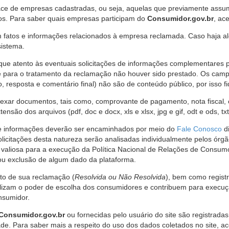
ce de empresas cadastradas, ou seja, aquelas que previamente assumi
os. Para saber quais empresas participam do
Consumidor.gov.br
, ac
 fatos e informações relacionados à empresa reclamada. Caso haja al
sistema.
e atento às eventuais solicitações de informações complementares 
 para o tratamento da reclamação não houver sido prestado. Os camp
sposta e comentário final) não são de conteúdo público, por isso fique
ar documentos, tais como, comprovante de pagamento, nota fiscal, ord
nsão dos arquivos (pdf, doc e docx, xls e xlsx, jpg e gif, odt e ods, tx
 de informações deverão ser encaminhados por meio do
Fale Conosco
di
olicitações desta natureza serão analisadas individualmente pelos órg
valiosa para a execução da Política Nacional de Relações de Consumo
u exclusão de algum dado da plataforma.
nto de sua reclamação (
Resolvida ou Não Resolvida
), bem como regist
alizam o poder de escolha dos consumidores e contribuem para execu
nsumidor.
Consumidor.gov.br
ou fornecidas pelo usuário do site são registrad
de. Para saber mais a respeito do uso dos dados coletados no site, ac