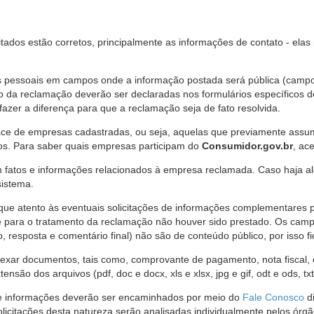
citados estão corretos, principalmente as informações de contato - ela
pessoais em campos onde a informação postada será pública (campo r
o da reclamação deverão ser declaradas nos formulários específicos
fazer a diferença para que a reclamação seja de fato resolvida.
ce de empresas cadastradas, ou seja, aquelas que previamente assumi
os. Para saber quais empresas participam do
Consumidor.gov.br
, ac
 fatos e informações relacionados à empresa reclamada. Caso haja al
sistema.
e atento às eventuais solicitações de informações complementares 
 para o tratamento da reclamação não houver sido prestado. Os camp
sposta e comentário final) não são de conteúdo público, por isso fique
ar documentos, tais como, comprovante de pagamento, nota fiscal, ord
nsão dos arquivos (pdf, doc e docx, xls e xlsx, jpg e gif, odt e ods, tx
 de informações deverão ser encaminhados por meio do
Fale Conosco
di
olicitações desta natureza serão analisadas individualmente pelos órg