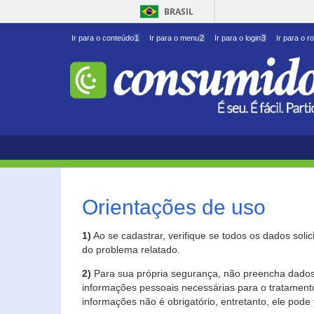
BRASIL
Ir para o conteúdo
1
Ir para o menu
2
Ir para o login
3
Ir para o r
Orientações de uso
1)
Ao se cadastrar, verifique se todos os dados soli
do problema relatado.
2)
Para sua própria segurança, não preencha dados 
informações pessoais necessárias para o tratament
informações não é obrigatório, entretanto, ele pode 