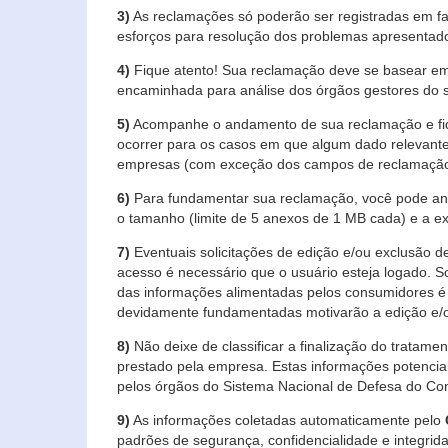
3)
As reclamações só poderão ser registradas em fa
esforços para resolução dos problemas apresentad
4)
Fique atento! Sua reclamação deve se basear em
encaminhada para análise dos órgãos gestores do 
5)
Acompanhe o andamento de sua reclamação e fiqu
ocorrer para os casos em que algum dado relevante
empresas (com exceção dos campos de reclamação, re
6)
Para fundamentar sua reclamação, você pode anex
o tamanho (limite de 5 anexos de 1 MB cada) e a exte
7)
Eventuais solicitações de edição e/ou exclusão
acesso é necessário que o usuário esteja logado. S
das informações alimentadas pelos consumidores é 
devidamente fundamentadas motivarão a edição e/o
8)
Não deixe de classificar a finalização do tratame
prestado pela empresa. Estas informações potenci
pelos órgãos do Sistema Nacional de Defesa do Co
9)
As informações coletadas automaticamente pelo
padrões de segurança, confidencialidade e integrida