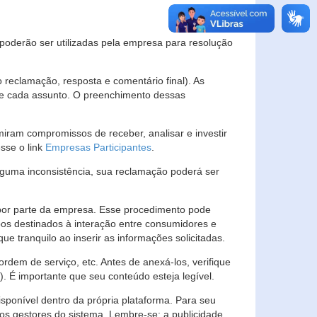
s poderão ser utilizadas pela empresa para resolução
eclamação, resposta e comentário final). As
 de cada assunto. O preenchimento dessas
ram compromissos de receber, analisar e investir
esse o link
Empresas Participantes
.
guma inconsistência, sua reclamação poderá ser
por parte da empresa. Esse procedimento pode
os destinados à interação entre consumidores e
 tranquilo ao inserir as informações solicitadas.
em de serviço, etc. Antes de anexá-los, verifique
t). É importante que seu conteúdo esteja legível.
sponível dentro da própria plataforma. Para seu
ãos gestores do sistema. Lembre-se: a publicidade