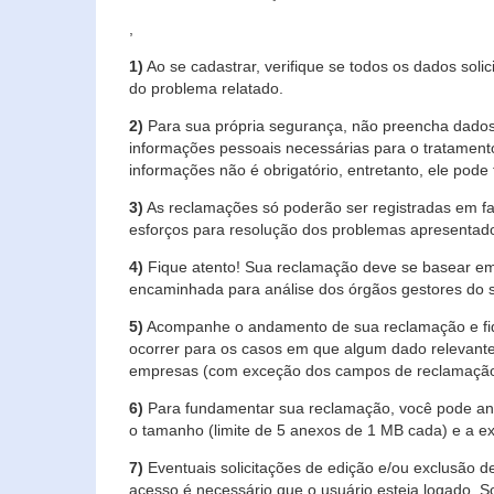
,
1)
Ao se cadastrar, verifique se todos os dados soli
do problema relatado.
2)
Para sua própria segurança, não preencha dados 
informações pessoais necessárias para o tratament
informações não é obrigatório, entretanto, ele pode 
3)
As reclamações só poderão ser registradas em fa
esforços para resolução dos problemas apresentad
4)
Fique atento! Sua reclamação deve se basear em
encaminhada para análise dos órgãos gestores do 
5)
Acompanhe o andamento de sua reclamação e fiqu
ocorrer para os casos em que algum dado relevante
empresas (com exceção dos campos de reclamação, re
6)
Para fundamentar sua reclamação, você pode anex
o tamanho (limite de 5 anexos de 1 MB cada) e a exte
7)
Eventuais solicitações de edição e/ou exclusão
acesso é necessário que o usuário esteja logado. S