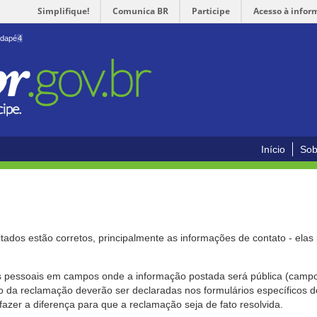
Simplifique!
Comunica BR
Participe
Acesso à infor
odapé
4
Início
Sob
citados estão corretos, principalmente as informações de contato - ela
pessoais em campos onde a informação postada será pública (campo r
o da reclamação deverão ser declaradas nos formulários específicos
fazer a diferença para que a reclamação seja de fato resolvida.