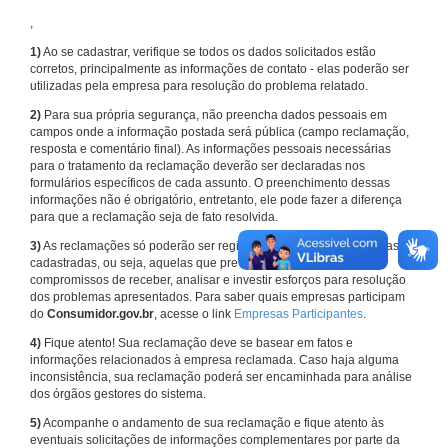
,
1)
Ao se cadastrar, verifique se todos os dados solicitados estão
corretos, principalmente as informações de contato - elas poderão ser
utilizadas pela empresa para resolução do problema relatado.
2)
Para sua própria segurança, não preencha dados pessoais em
campos onde a informação postada será pública (campo reclamação,
resposta e comentário final). As informações pessoais necessárias
para o tratamento da reclamação deverão ser declaradas nos
formulários específicos de cada assunto. O preenchimento dessas
informações não é obrigatório, entretanto, ele pode fazer a diferença
para que a reclamação seja de fato resolvida.
3)
As reclamações só poderão ser registradas em face de empresas
cadastradas, ou seja, aquelas que previamente assumiram
compromissos de receber, analisar e investir esforços para resolução
dos problemas apresentados. Para saber quais empresas participam
do
Consumidor.gov.br
, acesse o link
Empresas Participantes
.
4)
Fique atento! Sua reclamação deve se basear em fatos e
informações relacionados à empresa reclamada. Caso haja alguma
inconsistência, sua reclamação poderá ser encaminhada para análise
dos órgãos gestores do sistema.
5)
Acompanhe o andamento de sua reclamação e fique atento às
eventuais solicitações de informações complementares por parte da