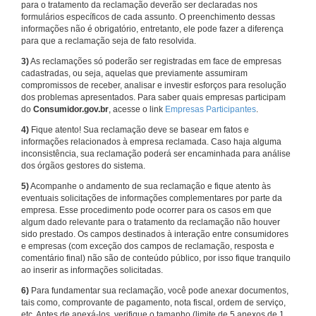
para o tratamento da reclamação deverão ser declaradas nos
formulários específicos de cada assunto. O preenchimento dessas
informações não é obrigatório, entretanto, ele pode fazer a diferença
para que a reclamação seja de fato resolvida.
3)
As reclamações só poderão ser registradas em face de empresas
cadastradas, ou seja, aquelas que previamente assumiram
compromissos de receber, analisar e investir esforços para resolução
dos problemas apresentados. Para saber quais empresas participam
do
Consumidor.gov.br
, acesse o link
Empresas Participantes
.
4)
Fique atento! Sua reclamação deve se basear em fatos e
informações relacionados à empresa reclamada. Caso haja alguma
inconsistência, sua reclamação poderá ser encaminhada para análise
dos órgãos gestores do sistema.
5)
Acompanhe o andamento de sua reclamação e fique atento às
eventuais solicitações de informações complementares por parte da
empresa. Esse procedimento pode ocorrer para os casos em que
algum dado relevante para o tratamento da reclamação não houver
sido prestado. Os campos destinados à interação entre consumidores
e empresas (com exceção dos campos de reclamação, resposta e
comentário final) não são de conteúdo público, por isso fique tranquilo
ao inserir as informações solicitadas.
6)
Para fundamentar sua reclamação, você pode anexar documentos,
tais como, comprovante de pagamento, nota fiscal, ordem de serviço,
etc. Antes de anexá-los, verifique o tamanho (limite de 5 anexos de 1