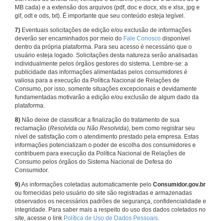
MB cada) e a extensão dos arquivos (pdf, doc e docx, xls e xlsx, jpg e
gif, odt e ods, txt). É importante que seu conteúdo esteja legível.
7)
Eventuais solicitações de edição e/ou exclusão de informações
deverão ser encaminhados por meio do
Fale Conosco
disponível
dentro da própria plataforma. Para seu acesso é necessário que o
usuário esteja logado. Solicitações desta natureza serão analisadas
individualmente pelos órgãos gestores do sistema. Lembre-se: a
publicidade das informações alimentadas pelos consumidores é
valiosa para a execução da Política Nacional de Relações de
Consumo, por isso, somente situações excepcionais e devidamente
fundamentadas motivarão a edição e/ou exclusão de algum dado da
plataforma.
8)
Não deixe de classificar a finalização do tratamento de sua
reclamação (
Resolvida ou Não Resolvida
), bem como registrar seu
nível de satisfação com o atendimento prestado pela empresa. Estas
informações potencializam o poder de escolha dos consumidores e
contribuem para execução da Política Nacional de Relações de
Consumo pelos órgãos do Sistema Nacional de Defesa do
Consumidor.
9)
As informações coletadas automaticamente pelo
Consumidor.gov.br
ou fornecidas pelo usuário do site são registradas e armazenadas
observados os necessários padrões de segurança, confidencialidade e
integridade. Para saber mais a respeito do uso dos dados coletados no
site, acesse o link
Política de Uso de Dados Pessoais
.