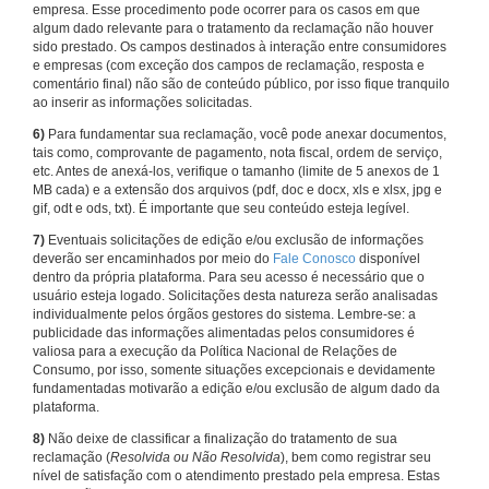
empresa. Esse procedimento pode ocorrer para os casos em que
algum dado relevante para o tratamento da reclamação não houver
sido prestado. Os campos destinados à interação entre consumidores
e empresas (com exceção dos campos de reclamação, resposta e
comentário final) não são de conteúdo público, por isso fique tranquilo
ao inserir as informações solicitadas.
6)
Para fundamentar sua reclamação, você pode anexar documentos,
tais como, comprovante de pagamento, nota fiscal, ordem de serviço,
etc. Antes de anexá-los, verifique o tamanho (limite de 5 anexos de 1
MB cada) e a extensão dos arquivos (pdf, doc e docx, xls e xlsx, jpg e
gif, odt e ods, txt). É importante que seu conteúdo esteja legível.
7)
Eventuais solicitações de edição e/ou exclusão de informações
deverão ser encaminhados por meio do
Fale Conosco
disponível
dentro da própria plataforma. Para seu acesso é necessário que o
usuário esteja logado. Solicitações desta natureza serão analisadas
individualmente pelos órgãos gestores do sistema. Lembre-se: a
publicidade das informações alimentadas pelos consumidores é
valiosa para a execução da Política Nacional de Relações de
Consumo, por isso, somente situações excepcionais e devidamente
fundamentadas motivarão a edição e/ou exclusão de algum dado da
plataforma.
8)
Não deixe de classificar a finalização do tratamento de sua
reclamação (
Resolvida ou Não Resolvida
), bem como registrar seu
nível de satisfação com o atendimento prestado pela empresa. Estas