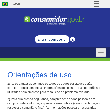
BRASIL
Simplifique!
Comunica BR
Participe
Acesso à informação
Entrar com
gov.br
Legislação
Canais
Toggle
naviga
Orientações de uso
1)
Ao se cadastrar, verifique se todos os dados solicitados estão
corretos, principalmente as informações de contato - elas poderão ser
utilizadas pela empresa para resolução do problema relatado.
2)
Para sua própria segurança, não preencha dados pessoais em
campos onde a informação postada será pública (campo reclamação,
resposta e comentário final). As informações pessoais necessárias