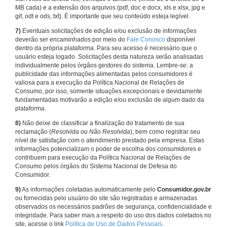
MB cada) e a extensão dos arquivos (pdf, doc e docx, xls e xlsx, jpg e
gif, odt e ods, txt). É importante que seu conteúdo esteja legível.
7)
Eventuais solicitações de edição e/ou exclusão de informações
deverão ser encaminhados por meio do
Fale Conosco
disponível
dentro da própria plataforma. Para seu acesso é necessário que o
usuário esteja logado. Solicitações desta natureza serão analisadas
individualmente pelos órgãos gestores do sistema. Lembre-se: a
publicidade das informações alimentadas pelos consumidores é
valiosa para a execução da Política Nacional de Relações de
Consumo, por isso, somente situações excepcionais e devidamente
fundamentadas motivarão a edição e/ou exclusão de algum dado da
plataforma.
8)
Não deixe de classificar a finalização do tratamento de sua
reclamação (
Resolvida ou Não Resolvida
), bem como registrar seu
nível de satisfação com o atendimento prestado pela empresa. Estas
informações potencializam o poder de escolha dos consumidores e
contribuem para execução da Política Nacional de Relações de
Consumo pelos órgãos do Sistema Nacional de Defesa do
Consumidor.
9)
As informações coletadas automaticamente pelo
Consumidor.gov.br
ou fornecidas pelo usuário do site são registradas e armazenadas
observados os necessários padrões de segurança, confidencialidade e
integridade. Para saber mais a respeito do uso dos dados coletados no
site, acesse o link
Política de Uso de Dados Pessoais
.