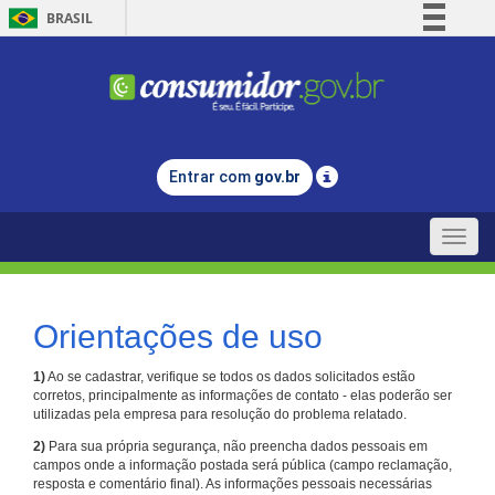
BRASIL
Simplifique!
Comunica BR
Participe
Acesso à informação
Entrar com
gov.br
Legislação
Canais
Toggle
naviga
Orientações de uso
1)
Ao se cadastrar, verifique se todos os dados solicitados estão
corretos, principalmente as informações de contato - elas poderão ser
utilizadas pela empresa para resolução do problema relatado.
2)
Para sua própria segurança, não preencha dados pessoais em
campos onde a informação postada será pública (campo reclamação,
resposta e comentário final). As informações pessoais necessárias