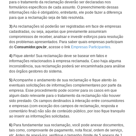
para o tratamento da reclamação deverão ser declaradas nos
formulários específicos de cada assunto. O preenchimento dessas
informações não é obrigatório, entretanto, ele pode fazer a diferença
para que a reclamação seja de fato resolvida.
3)
As reclamações só poderão ser registradas em face de empresas
cadastradas, ou seja, aquelas que previamente assumiram
compromissos de receber, analisar e investir esforços para resolução
dos problemas apresentados. Para saber quais empresas participam
do
Consumidor.gov.br
, acesse o link
Empresas Participantes
.
4)
Fique atento! Sua reclamação deve se basear em fatos e
informações relacionados à empresa reclamada. Caso haja alguma
inconsistência, sua reclamação poderá ser encaminhada para análise
dos órgãos gestores do sistema.
5)
Acompanhe o andamento de sua reclamação e fique atento às
eventuais solicitações de informações complementares por parte da
empresa. Esse procedimento pode ocorrer para os casos em que
algum dado relevante para o tratamento da reclamação não houver
sido prestado. Os campos destinados à interação entre consumidores
e empresas (com exceção dos campos de reclamação, resposta e
comentário final) não são de conteúdo público, por isso fique tranquilo
ao inserir as informações solicitadas.
6)
Para fundamentar sua reclamação, você pode anexar documentos,
tais como, comprovante de pagamento, nota fiscal, ordem de serviço,
etc. Antes de anexá-los, verifique o tamanho (limite de 5 anexos de 1