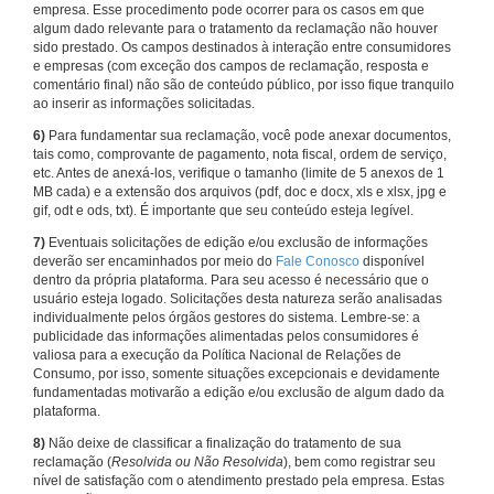
empresa. Esse procedimento pode ocorrer para os casos em que
algum dado relevante para o tratamento da reclamação não houver
sido prestado. Os campos destinados à interação entre consumidores
e empresas (com exceção dos campos de reclamação, resposta e
comentário final) não são de conteúdo público, por isso fique tranquilo
ao inserir as informações solicitadas.
6)
Para fundamentar sua reclamação, você pode anexar documentos,
tais como, comprovante de pagamento, nota fiscal, ordem de serviço,
etc. Antes de anexá-los, verifique o tamanho (limite de 5 anexos de 1
MB cada) e a extensão dos arquivos (pdf, doc e docx, xls e xlsx, jpg e
gif, odt e ods, txt). É importante que seu conteúdo esteja legível.
7)
Eventuais solicitações de edição e/ou exclusão de informações
deverão ser encaminhados por meio do
Fale Conosco
disponível
dentro da própria plataforma. Para seu acesso é necessário que o
usuário esteja logado. Solicitações desta natureza serão analisadas
individualmente pelos órgãos gestores do sistema. Lembre-se: a
publicidade das informações alimentadas pelos consumidores é
valiosa para a execução da Política Nacional de Relações de
Consumo, por isso, somente situações excepcionais e devidamente
fundamentadas motivarão a edição e/ou exclusão de algum dado da
plataforma.
8)
Não deixe de classificar a finalização do tratamento de sua
reclamação (
Resolvida ou Não Resolvida
), bem como registrar seu
nível de satisfação com o atendimento prestado pela empresa. Estas