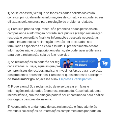
,
1)
Ao se cadastrar, verifique se todos os dados solicitados estão
corretos, principalmente as informações de contato - elas poderão ser
utilizadas pela empresa para resolução do problema relatado.
2)
Para sua própria segurança, não preencha dados pessoais em
campos onde a informação postada será pública (campo reclamação,
resposta e comentário final). As informações pessoais necessárias
para o tratamento da reclamação deverão ser declaradas nos
formulários específicos de cada assunto. O preenchimento dessas
informações não é obrigatório, entretanto, ele pode fazer a diferença
para que a reclamação seja de fato resolvida.
3)
As reclamações só poderão ser registradas em face de empresas
cadastradas, ou seja, aquelas que previamente assumiram
compromissos de receber, analisar e investir esforços para resolução
dos problemas apresentados. Para saber quais empresas participam
do
Consumidor.gov.br
, acesse o link
Empresas Participantes
.
4)
Fique atento! Sua reclamação deve se basear em fatos e
informações relacionados à empresa reclamada. Caso haja alguma
inconsistência, sua reclamação poderá ser encaminhada para análise
dos órgãos gestores do sistema.
5)
Acompanhe o andamento de sua reclamação e fique atento às
eventuais solicitações de informações complementares por parte da