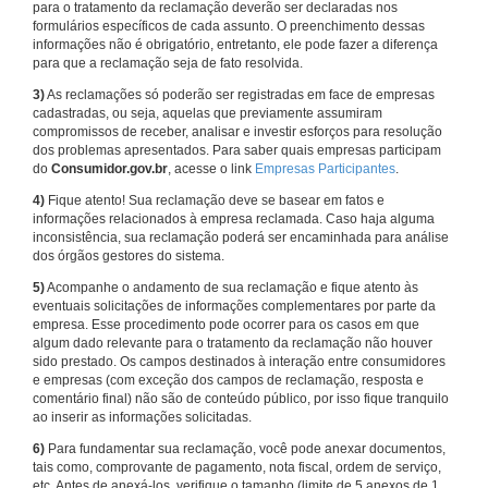
para o tratamento da reclamação deverão ser declaradas nos
formulários específicos de cada assunto. O preenchimento dessas
informações não é obrigatório, entretanto, ele pode fazer a diferença
para que a reclamação seja de fato resolvida.
3)
As reclamações só poderão ser registradas em face de empresas
cadastradas, ou seja, aquelas que previamente assumiram
compromissos de receber, analisar e investir esforços para resolução
dos problemas apresentados. Para saber quais empresas participam
do
Consumidor.gov.br
, acesse o link
Empresas Participantes
.
4)
Fique atento! Sua reclamação deve se basear em fatos e
informações relacionados à empresa reclamada. Caso haja alguma
inconsistência, sua reclamação poderá ser encaminhada para análise
dos órgãos gestores do sistema.
5)
Acompanhe o andamento de sua reclamação e fique atento às
eventuais solicitações de informações complementares por parte da
empresa. Esse procedimento pode ocorrer para os casos em que
algum dado relevante para o tratamento da reclamação não houver
sido prestado. Os campos destinados à interação entre consumidores
e empresas (com exceção dos campos de reclamação, resposta e
comentário final) não são de conteúdo público, por isso fique tranquilo
ao inserir as informações solicitadas.
6)
Para fundamentar sua reclamação, você pode anexar documentos,
tais como, comprovante de pagamento, nota fiscal, ordem de serviço,
etc. Antes de anexá-los, verifique o tamanho (limite de 5 anexos de 1