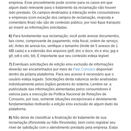
empresa. Esse procedimento pode ocorrer para os casos em que
algum dado relevante para o tratamento da reclamação não houver
sido prestado. Os campos destinados à interação entre consumidores
e empresas (com exceção dos campos de reclamação, resposta e
comentário final) não são de conteúdo público, por isso fique tranquilo
ao inserir as informações solicitadas.
6)
Para fundamentar sua reclamação, você pode anexar documentos,
tais como, comprovante de pagamento, nota fiscal, ordem de serviço,
etc. Antes de anexá-los, verifique o tamanho (limite de 5 anexos de 1
MB cada) e a extensão dos arquivos (pdf, doc e docx, xls e xlsx, jpg e
gif, odt e ods, txt). É importante que seu conteúdo esteja legível.
7)
Eventuais solicitações de edição e/ou exclusão de informações
deverão ser encaminhados por meio do
Fale Conosco
disponível
dentro da própria plataforma. Para seu acesso é necessário que o
usuário esteja logado. Solicitações desta natureza serão analisadas
individualmente pelos órgãos gestores do sistema. Lembre-se: a
publicidade das informações alimentadas pelos consumidores é
valiosa para a execução da Política Nacional de Relações de
Consumo, por isso, somente situações excepcionais e devidamente
fundamentadas motivarão a edição e/ou exclusão de algum dado da
plataforma.
8)
Não deixe de classificar a finalização do tratamento de sua
reclamação (
Resolvida ou Não Resolvida
), bem como registrar seu
nível de satisfação com o atendimento prestado pela empresa. Estas