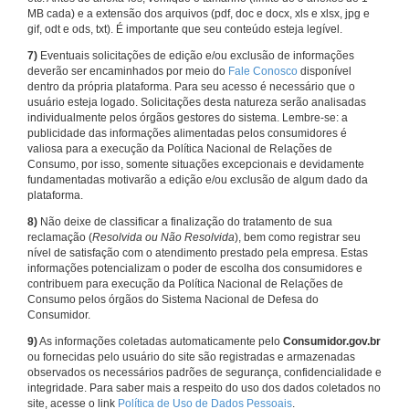
MB cada) e a extensão dos arquivos (pdf, doc e docx, xls e xlsx, jpg e
gif, odt e ods, txt). É importante que seu conteúdo esteja legível.
7)
Eventuais solicitações de edição e/ou exclusão de informações
deverão ser encaminhados por meio do
Fale Conosco
disponível
dentro da própria plataforma. Para seu acesso é necessário que o
usuário esteja logado. Solicitações desta natureza serão analisadas
individualmente pelos órgãos gestores do sistema. Lembre-se: a
publicidade das informações alimentadas pelos consumidores é
valiosa para a execução da Política Nacional de Relações de
Consumo, por isso, somente situações excepcionais e devidamente
fundamentadas motivarão a edição e/ou exclusão de algum dado da
plataforma.
8)
Não deixe de classificar a finalização do tratamento de sua
reclamação (
Resolvida ou Não Resolvida
), bem como registrar seu
nível de satisfação com o atendimento prestado pela empresa. Estas
informações potencializam o poder de escolha dos consumidores e
contribuem para execução da Política Nacional de Relações de
Consumo pelos órgãos do Sistema Nacional de Defesa do
Consumidor.
9)
As informações coletadas automaticamente pelo
Consumidor.gov.br
ou fornecidas pelo usuário do site são registradas e armazenadas
observados os necessários padrões de segurança, confidencialidade e
integridade. Para saber mais a respeito do uso dos dados coletados no
site, acesse o link
Política de Uso de Dados Pessoais
.