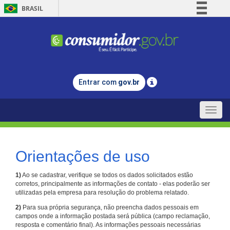
BRASIL
Simplifique!
Comunica BR
Participe
Acesso à informação
Entrar com
gov.br
Legislação
Canais
Toggle
naviga
Orientações de uso
1)
Ao se cadastrar, verifique se todos os dados solicitados estão
corretos, principalmente as informações de contato - elas poderão ser
utilizadas pela empresa para resolução do problema relatado.
2)
Para sua própria segurança, não preencha dados pessoais em
campos onde a informação postada será pública (campo reclamação,
resposta e comentário final). As informações pessoais necessárias