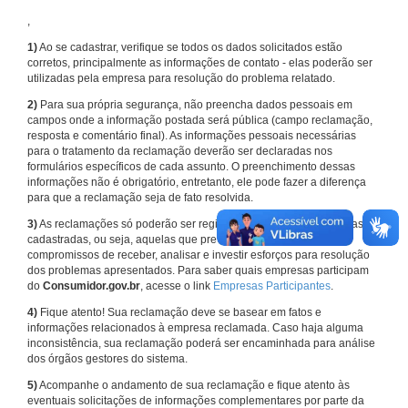
,
1)
Ao se cadastrar, verifique se todos os dados solicitados estão
corretos, principalmente as informações de contato - elas poderão ser
utilizadas pela empresa para resolução do problema relatado.
2)
Para sua própria segurança, não preencha dados pessoais em
campos onde a informação postada será pública (campo reclamação,
resposta e comentário final). As informações pessoais necessárias
para o tratamento da reclamação deverão ser declaradas nos
formulários específicos de cada assunto. O preenchimento dessas
informações não é obrigatório, entretanto, ele pode fazer a diferença
para que a reclamação seja de fato resolvida.
3)
As reclamações só poderão ser registradas em face de empresas
cadastradas, ou seja, aquelas que previamente assumiram
compromissos de receber, analisar e investir esforços para resolução
dos problemas apresentados. Para saber quais empresas participam
do
Consumidor.gov.br
, acesse o link
Empresas Participantes
.
4)
Fique atento! Sua reclamação deve se basear em fatos e
informações relacionados à empresa reclamada. Caso haja alguma
inconsistência, sua reclamação poderá ser encaminhada para análise
dos órgãos gestores do sistema.
5)
Acompanhe o andamento de sua reclamação e fique atento às
eventuais solicitações de informações complementares por parte da