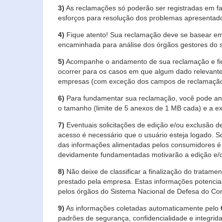
3)
As reclamações só poderão ser registradas em fa
esforços para resolução dos problemas apresentad
4)
Fique atento! Sua reclamação deve se basear em
encaminhada para análise dos órgãos gestores do 
5)
Acompanhe o andamento de sua reclamação e fiqu
ocorrer para os casos em que algum dado relevante
empresas (com exceção dos campos de reclamação, re
6)
Para fundamentar sua reclamação, você pode anex
o tamanho (limite de 5 anexos de 1 MB cada) e a exte
7)
Eventuais solicitações de edição e/ou exclusão
acesso é necessário que o usuário esteja logado. S
das informações alimentadas pelos consumidores é 
devidamente fundamentadas motivarão a edição e/o
8)
Não deixe de classificar a finalização do tratame
prestado pela empresa. Estas informações potenci
pelos órgãos do Sistema Nacional de Defesa do Co
9)
As informações coletadas automaticamente pelo
padrões de segurança, confidencialidade e integrida