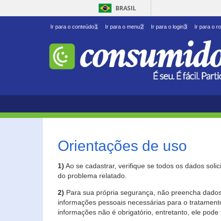
BRASIL
Ir para o conteúdo
1
Ir para o menu
2
Ir para o login
3
Ir para o r
Orientações de uso
1)
Ao se cadastrar, verifique se todos os dados soli
do problema relatado.
2)
Para sua própria segurança, não preencha dados 
informações pessoais necessárias para o tratament
informações não é obrigatório, entretanto, ele pode 