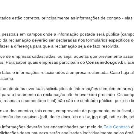
citados estão corretos, principalmente as informações de contato - ela
pessoais em campos onde a informação postada será pública (campo r
o da reclamação deverão ser declaradas nos formulários específicos
fazer a diferença para que a reclamação seja de fato resolvida.
ce de empresas cadastradas, ou seja, aquelas que previamente assumi
os. Para saber quais empresas participam do
Consumidor.gov.br
, ac
 fatos e informações relacionados à empresa reclamada. Caso haja al
sistema.
e atento às eventuais solicitações de informações complementares 
 para o tratamento da reclamação não houver sido prestado. Os camp
sposta e comentário final) não são de conteúdo público, por isso fique
ar documentos, tais como, comprovante de pagamento, nota fiscal, ord
nsão dos arquivos (pdf, doc e docx, xls e xlsx, jpg e gif, odt e ods, tx
 de informações deverão ser encaminhados por meio do
Fale Conosco
di
olicitações desta natureza serão analisadas individualmente pelos órg