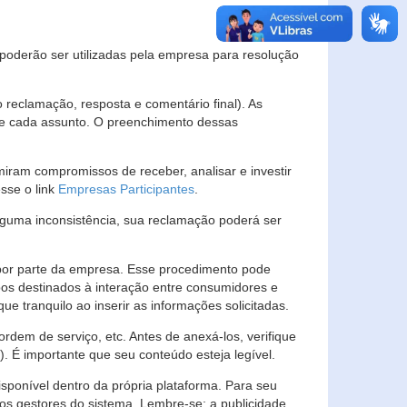
s poderão ser utilizadas pela empresa para resolução
eclamação, resposta e comentário final). As
 de cada assunto. O preenchimento dessas
ram compromissos de receber, analisar e investir
esse o link
Empresas Participantes
.
guma inconsistência, sua reclamação poderá ser
por parte da empresa. Esse procedimento pode
os destinados à interação entre consumidores e
 tranquilo ao inserir as informações solicitadas.
em de serviço, etc. Antes de anexá-los, verifique
t). É importante que seu conteúdo esteja legível.
sponível dentro da própria plataforma. Para seu
ãos gestores do sistema. Lembre-se: a publicidade