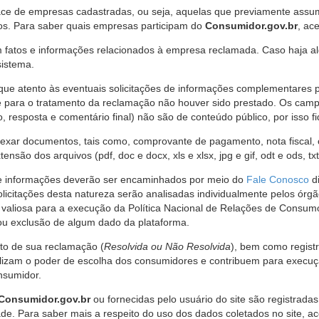
ce de empresas cadastradas, ou seja, aquelas que previamente assumi
os. Para saber quais empresas participam do
Consumidor.gov.br
, ac
 fatos e informações relacionados à empresa reclamada. Caso haja al
sistema.
e atento às eventuais solicitações de informações complementares 
 para o tratamento da reclamação não houver sido prestado. Os camp
sposta e comentário final) não são de conteúdo público, por isso fique
ar documentos, tais como, comprovante de pagamento, nota fiscal, ord
nsão dos arquivos (pdf, doc e docx, xls e xlsx, jpg e gif, odt e ods, tx
 de informações deverão ser encaminhados por meio do
Fale Conosco
di
olicitações desta natureza serão analisadas individualmente pelos órg
valiosa para a execução da Política Nacional de Relações de Consumo
u exclusão de algum dado da plataforma.
nto de sua reclamação (
Resolvida ou Não Resolvida
), bem como regist
alizam o poder de escolha dos consumidores e contribuem para execu
nsumidor.
Consumidor.gov.br
ou fornecidas pelo usuário do site são registrad
de. Para saber mais a respeito do uso dos dados coletados no site, ac