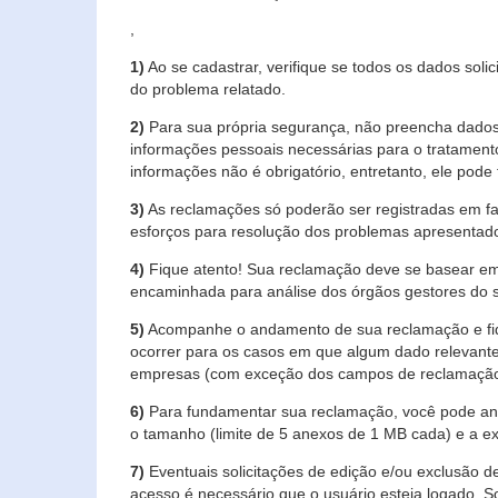
,
1)
Ao se cadastrar, verifique se todos os dados soli
do problema relatado.
2)
Para sua própria segurança, não preencha dados 
informações pessoais necessárias para o tratament
informações não é obrigatório, entretanto, ele pode 
3)
As reclamações só poderão ser registradas em fa
esforços para resolução dos problemas apresentad
4)
Fique atento! Sua reclamação deve se basear em
encaminhada para análise dos órgãos gestores do 
5)
Acompanhe o andamento de sua reclamação e fiqu
ocorrer para os casos em que algum dado relevante
empresas (com exceção dos campos de reclamação, re
6)
Para fundamentar sua reclamação, você pode anex
o tamanho (limite de 5 anexos de 1 MB cada) e a exte
7)
Eventuais solicitações de edição e/ou exclusão
acesso é necessário que o usuário esteja logado. S