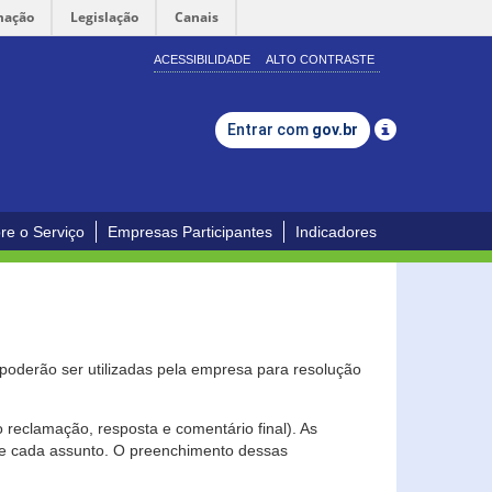
mação
Legislação
Canais
ACESSIBILIDADE
ALTO CONTRASTE
Entrar com
gov.br
re o Serviço
Empresas Participantes
Indicadores
s poderão ser utilizadas pela empresa para resolução
eclamação, resposta e comentário final). As
 de cada assunto. O preenchimento dessas