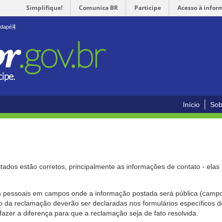
Simplifique!
Comunica BR
Participe
Acesso à infor
odapé
4
Início
Sob
citados estão corretos, principalmente as informações de contato - ela
pessoais em campos onde a informação postada será pública (campo r
o da reclamação deverão ser declaradas nos formulários específicos
fazer a diferença para que a reclamação seja de fato resolvida.