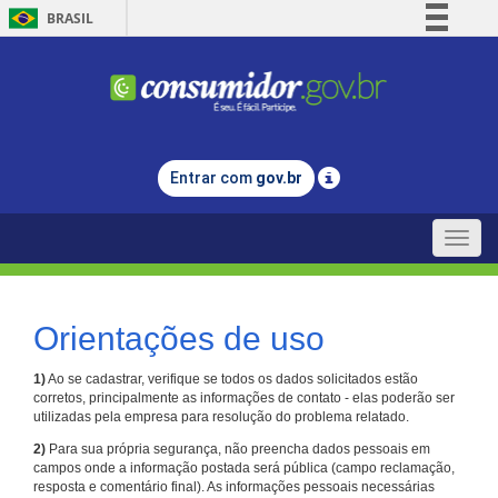
BRASIL
Simplifique!
Comunica BR
Participe
Acesso à informação
Entrar com
gov.br
Legislação
Canais
Toggle
naviga
Orientações de uso
1)
Ao se cadastrar, verifique se todos os dados solicitados estão
corretos, principalmente as informações de contato - elas poderão ser
utilizadas pela empresa para resolução do problema relatado.
2)
Para sua própria segurança, não preencha dados pessoais em
campos onde a informação postada será pública (campo reclamação,
resposta e comentário final). As informações pessoais necessárias