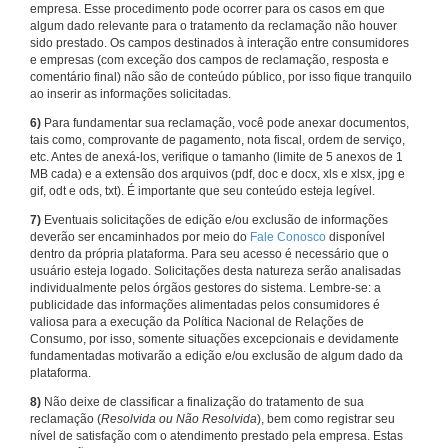
empresa. Esse procedimento pode ocorrer para os casos em que
algum dado relevante para o tratamento da reclamação não houver
sido prestado. Os campos destinados à interação entre consumidores
e empresas (com exceção dos campos de reclamação, resposta e
comentário final) não são de conteúdo público, por isso fique tranquilo
ao inserir as informações solicitadas.
6)
Para fundamentar sua reclamação, você pode anexar documentos,
tais como, comprovante de pagamento, nota fiscal, ordem de serviço,
etc. Antes de anexá-los, verifique o tamanho (limite de 5 anexos de 1
MB cada) e a extensão dos arquivos (pdf, doc e docx, xls e xlsx, jpg e
gif, odt e ods, txt). É importante que seu conteúdo esteja legível.
7)
Eventuais solicitações de edição e/ou exclusão de informações
deverão ser encaminhados por meio do
Fale Conosco
disponível
dentro da própria plataforma. Para seu acesso é necessário que o
usuário esteja logado. Solicitações desta natureza serão analisadas
individualmente pelos órgãos gestores do sistema. Lembre-se: a
publicidade das informações alimentadas pelos consumidores é
valiosa para a execução da Política Nacional de Relações de
Consumo, por isso, somente situações excepcionais e devidamente
fundamentadas motivarão a edição e/ou exclusão de algum dado da
plataforma.
8)
Não deixe de classificar a finalização do tratamento de sua
reclamação (
Resolvida ou Não Resolvida
), bem como registrar seu
nível de satisfação com o atendimento prestado pela empresa. Estas