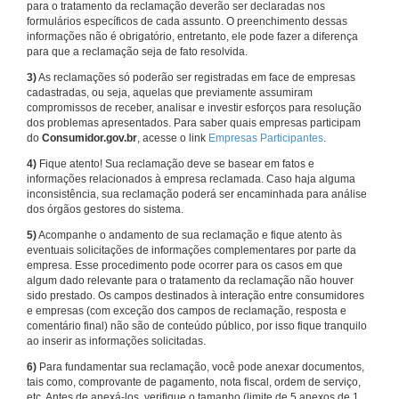
para o tratamento da reclamação deverão ser declaradas nos
formulários específicos de cada assunto. O preenchimento dessas
informações não é obrigatório, entretanto, ele pode fazer a diferença
para que a reclamação seja de fato resolvida.
3)
As reclamações só poderão ser registradas em face de empresas
cadastradas, ou seja, aquelas que previamente assumiram
compromissos de receber, analisar e investir esforços para resolução
dos problemas apresentados. Para saber quais empresas participam
do
Consumidor.gov.br
, acesse o link
Empresas Participantes
.
4)
Fique atento! Sua reclamação deve se basear em fatos e
informações relacionados à empresa reclamada. Caso haja alguma
inconsistência, sua reclamação poderá ser encaminhada para análise
dos órgãos gestores do sistema.
5)
Acompanhe o andamento de sua reclamação e fique atento às
eventuais solicitações de informações complementares por parte da
empresa. Esse procedimento pode ocorrer para os casos em que
algum dado relevante para o tratamento da reclamação não houver
sido prestado. Os campos destinados à interação entre consumidores
e empresas (com exceção dos campos de reclamação, resposta e
comentário final) não são de conteúdo público, por isso fique tranquilo
ao inserir as informações solicitadas.
6)
Para fundamentar sua reclamação, você pode anexar documentos,
tais como, comprovante de pagamento, nota fiscal, ordem de serviço,
etc. Antes de anexá-los, verifique o tamanho (limite de 5 anexos de 1