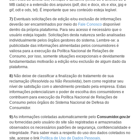
MB cada) e a extensão dos arquivos (pdf, doc e docx, xls e xlsx, jpg e
gif, odt e ods, txt). É importante que seu conteúdo esteja legível.
7)
Eventuais solicitações de edição e/ou exclusão de informações
deverão ser encaminhados por meio do
Fale Conosco
disponível
dentro da própria plataforma. Para seu acesso é necessário que o
usuário esteja logado. Solicitações desta natureza serão analisadas
individualmente pelos órgãos gestores do sistema. Lembre-se: a
publicidade das informações alimentadas pelos consumidores é
valiosa para a execução da Política Nacional de Relações de
Consumo, por isso, somente situações excepcionais e devidamente
fundamentadas motivarão a edição e/ou exclusão de algum dado da
plataforma.
8)
Não deixe de classificar a finalização do tratamento de sua
reclamação (
Resolvida ou Não Resolvida
), bem como registrar seu
nível de satisfação com o atendimento prestado pela empresa. Estas
informações potencializam o poder de escolha dos consumidores e
contribuem para execução da Política Nacional de Relações de
Consumo pelos órgãos do Sistema Nacional de Defesa do
Consumidor.
9)
As informações coletadas automaticamente pelo
Consumidor.gov.br
ou fornecidas pelo usuário do site são registradas e armazenadas
observados os necessários padrões de segurança, confidencialidade e
integridade. Para saber mais a respeito do uso dos dados coletados no
site, acesse o link
Política de Uso de Dados Pessoais
.