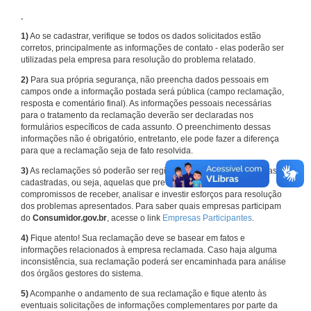
,
1)
Ao se cadastrar, verifique se todos os dados solicitados estão
corretos, principalmente as informações de contato - elas poderão ser
utilizadas pela empresa para resolução do problema relatado.
2)
Para sua própria segurança, não preencha dados pessoais em
campos onde a informação postada será pública (campo reclamação,
resposta e comentário final). As informações pessoais necessárias
para o tratamento da reclamação deverão ser declaradas nos
formulários específicos de cada assunto. O preenchimento dessas
informações não é obrigatório, entretanto, ele pode fazer a diferença
para que a reclamação seja de fato resolvida.
3)
As reclamações só poderão ser registradas em face de empresas
cadastradas, ou seja, aquelas que previamente assumiram
compromissos de receber, analisar e investir esforços para resolução
dos problemas apresentados. Para saber quais empresas participam
do
Consumidor.gov.br
, acesse o link
Empresas Participantes
.
4)
Fique atento! Sua reclamação deve se basear em fatos e
informações relacionados à empresa reclamada. Caso haja alguma
inconsistência, sua reclamação poderá ser encaminhada para análise
dos órgãos gestores do sistema.
5)
Acompanhe o andamento de sua reclamação e fique atento às
eventuais solicitações de informações complementares por parte da