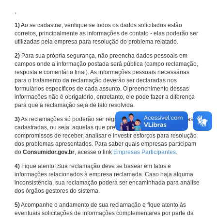
,
1)
Ao se cadastrar, verifique se todos os dados solicitados estão
corretos, principalmente as informações de contato - elas poderão ser
utilizadas pela empresa para resolução do problema relatado.
2)
Para sua própria segurança, não preencha dados pessoais em
campos onde a informação postada será pública (campo reclamação,
resposta e comentário final). As informações pessoais necessárias
para o tratamento da reclamação deverão ser declaradas nos
formulários específicos de cada assunto. O preenchimento dessas
informações não é obrigatório, entretanto, ele pode fazer a diferença
para que a reclamação seja de fato resolvida.
3)
As reclamações só poderão ser registradas em face de empresas
cadastradas, ou seja, aquelas que previamente assumiram
compromissos de receber, analisar e investir esforços para resolução
dos problemas apresentados. Para saber quais empresas participam
do
Consumidor.gov.br
, acesse o link
Empresas Participantes
.
4)
Fique atento! Sua reclamação deve se basear em fatos e
informações relacionados à empresa reclamada. Caso haja alguma
inconsistência, sua reclamação poderá ser encaminhada para análise
dos órgãos gestores do sistema.
5)
Acompanhe o andamento de sua reclamação e fique atento às
eventuais solicitações de informações complementares por parte da