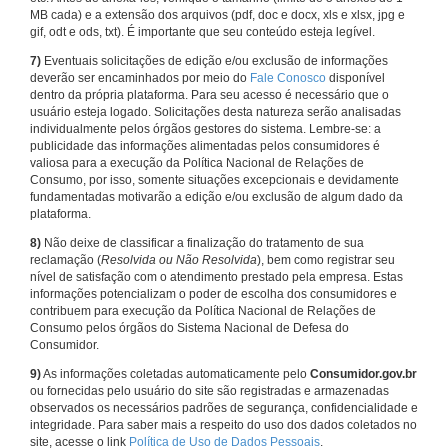
MB cada) e a extensão dos arquivos (pdf, doc e docx, xls e xlsx, jpg e
gif, odt e ods, txt). É importante que seu conteúdo esteja legível.
7)
Eventuais solicitações de edição e/ou exclusão de informações
deverão ser encaminhados por meio do
Fale Conosco
disponível
dentro da própria plataforma. Para seu acesso é necessário que o
usuário esteja logado. Solicitações desta natureza serão analisadas
individualmente pelos órgãos gestores do sistema. Lembre-se: a
publicidade das informações alimentadas pelos consumidores é
valiosa para a execução da Política Nacional de Relações de
Consumo, por isso, somente situações excepcionais e devidamente
fundamentadas motivarão a edição e/ou exclusão de algum dado da
plataforma.
8)
Não deixe de classificar a finalização do tratamento de sua
reclamação (
Resolvida ou Não Resolvida
), bem como registrar seu
nível de satisfação com o atendimento prestado pela empresa. Estas
informações potencializam o poder de escolha dos consumidores e
contribuem para execução da Política Nacional de Relações de
Consumo pelos órgãos do Sistema Nacional de Defesa do
Consumidor.
9)
As informações coletadas automaticamente pelo
Consumidor.gov.br
ou fornecidas pelo usuário do site são registradas e armazenadas
observados os necessários padrões de segurança, confidencialidade e
integridade. Para saber mais a respeito do uso dos dados coletados no
site, acesse o link
Política de Uso de Dados Pessoais
.