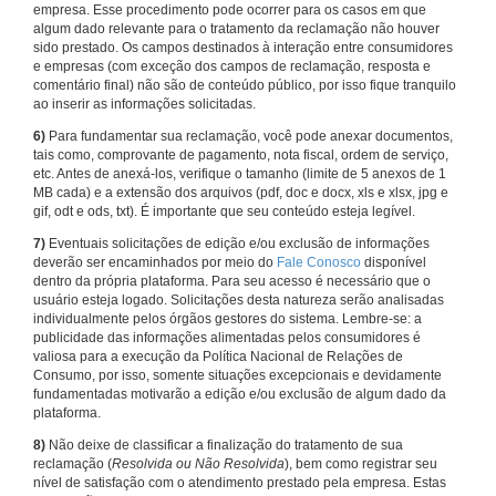
empresa. Esse procedimento pode ocorrer para os casos em que
algum dado relevante para o tratamento da reclamação não houver
sido prestado. Os campos destinados à interação entre consumidores
e empresas (com exceção dos campos de reclamação, resposta e
comentário final) não são de conteúdo público, por isso fique tranquilo
ao inserir as informações solicitadas.
6)
Para fundamentar sua reclamação, você pode anexar documentos,
tais como, comprovante de pagamento, nota fiscal, ordem de serviço,
etc. Antes de anexá-los, verifique o tamanho (limite de 5 anexos de 1
MB cada) e a extensão dos arquivos (pdf, doc e docx, xls e xlsx, jpg e
gif, odt e ods, txt). É importante que seu conteúdo esteja legível.
7)
Eventuais solicitações de edição e/ou exclusão de informações
deverão ser encaminhados por meio do
Fale Conosco
disponível
dentro da própria plataforma. Para seu acesso é necessário que o
usuário esteja logado. Solicitações desta natureza serão analisadas
individualmente pelos órgãos gestores do sistema. Lembre-se: a
publicidade das informações alimentadas pelos consumidores é
valiosa para a execução da Política Nacional de Relações de
Consumo, por isso, somente situações excepcionais e devidamente
fundamentadas motivarão a edição e/ou exclusão de algum dado da
plataforma.
8)
Não deixe de classificar a finalização do tratamento de sua
reclamação (
Resolvida ou Não Resolvida
), bem como registrar seu
nível de satisfação com o atendimento prestado pela empresa. Estas