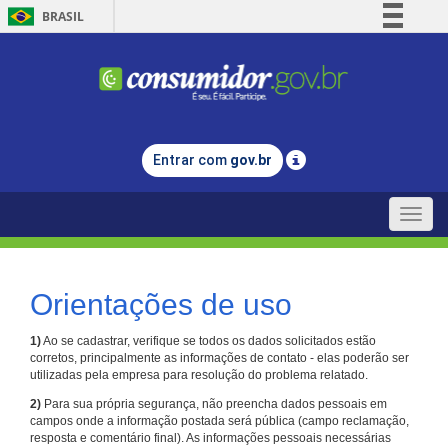
BRASIL
Simplifique!
Comunica BR
Participe
Acesso à informação
Entrar com
gov.br
Legislação
Canais
Toggle
naviga
Orientações de uso
1)
Ao se cadastrar, verifique se todos os dados solicitados estão
corretos, principalmente as informações de contato - elas poderão ser
utilizadas pela empresa para resolução do problema relatado.
2)
Para sua própria segurança, não preencha dados pessoais em
campos onde a informação postada será pública (campo reclamação,
resposta e comentário final). As informações pessoais necessárias