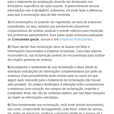
para o tratamento da reclamação deverão ser declaradas nos
formulários específicos de cada assunto. O preenchimento dessas
informações não é obrigatório, entretanto, ele pode fazer a diferença
para que a reclamação seja de fato resolvida.
3)
As reclamações só poderão ser registradas em face de empresas
cadastradas, ou seja, aquelas que previamente assumiram
compromissos de receber, analisar e investir esforços para resolução
dos problemas apresentados. Para saber quais empresas participam
do
Consumidor.gov.br
, acesse o link
Empresas Participantes
.
4)
Fique atento! Sua reclamação deve se basear em fatos e
informações relacionados à empresa reclamada. Caso haja alguma
inconsistência, sua reclamação poderá ser encaminhada para análise
dos órgãos gestores do sistema.
5)
Acompanhe o andamento de sua reclamação e fique atento às
eventuais solicitações de informações complementares por parte da
empresa. Esse procedimento pode ocorrer para os casos em que
algum dado relevante para o tratamento da reclamação não houver
sido prestado. Os campos destinados à interação entre consumidores
e empresas (com exceção dos campos de reclamação, resposta e
comentário final) não são de conteúdo público, por isso fique tranquilo
ao inserir as informações solicitadas.
6)
Para fundamentar sua reclamação, você pode anexar documentos,
tais como, comprovante de pagamento, nota fiscal, ordem de serviço,
etc. Antes de anexá-los, verifique o tamanho (limite de 5 anexos de 1