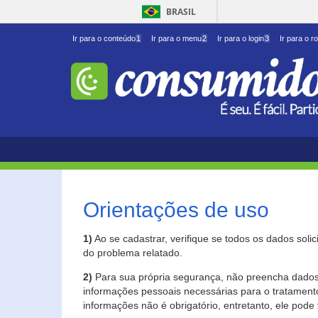
BRASIL
Ir para o conteúdo
1
Ir para o menu
2
Ir para o login
3
Ir para o r
Orientações de uso
1)
Ao se cadastrar, verifique se todos os dados soli
do problema relatado.
2)
Para sua própria segurança, não preencha dados 
informações pessoais necessárias para o tratament
informações não é obrigatório, entretanto, ele pode 