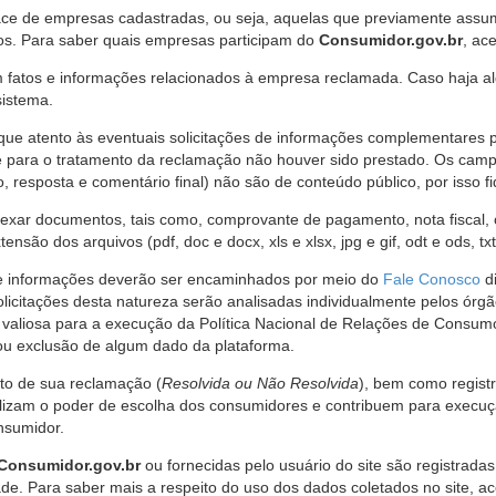
ce de empresas cadastradas, ou seja, aquelas que previamente assumi
os. Para saber quais empresas participam do
Consumidor.gov.br
, ac
 fatos e informações relacionados à empresa reclamada. Caso haja al
sistema.
e atento às eventuais solicitações de informações complementares 
 para o tratamento da reclamação não houver sido prestado. Os camp
sposta e comentário final) não são de conteúdo público, por isso fique
ar documentos, tais como, comprovante de pagamento, nota fiscal, ord
nsão dos arquivos (pdf, doc e docx, xls e xlsx, jpg e gif, odt e ods, tx
 de informações deverão ser encaminhados por meio do
Fale Conosco
di
olicitações desta natureza serão analisadas individualmente pelos órg
valiosa para a execução da Política Nacional de Relações de Consumo
u exclusão de algum dado da plataforma.
nto de sua reclamação (
Resolvida ou Não Resolvida
), bem como regist
alizam o poder de escolha dos consumidores e contribuem para execu
nsumidor.
Consumidor.gov.br
ou fornecidas pelo usuário do site são registrad
de. Para saber mais a respeito do uso dos dados coletados no site, ac