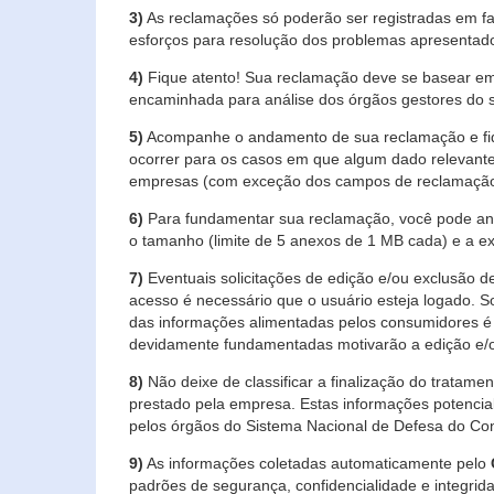
3)
As reclamações só poderão ser registradas em fa
esforços para resolução dos problemas apresentad
4)
Fique atento! Sua reclamação deve se basear em
encaminhada para análise dos órgãos gestores do 
5)
Acompanhe o andamento de sua reclamação e fiqu
ocorrer para os casos em que algum dado relevante
empresas (com exceção dos campos de reclamação, re
6)
Para fundamentar sua reclamação, você pode anex
o tamanho (limite de 5 anexos de 1 MB cada) e a exte
7)
Eventuais solicitações de edição e/ou exclusão
acesso é necessário que o usuário esteja logado. S
das informações alimentadas pelos consumidores é 
devidamente fundamentadas motivarão a edição e/o
8)
Não deixe de classificar a finalização do tratame
prestado pela empresa. Estas informações potenci
pelos órgãos do Sistema Nacional de Defesa do Co
9)
As informações coletadas automaticamente pelo
padrões de segurança, confidencialidade e integrida