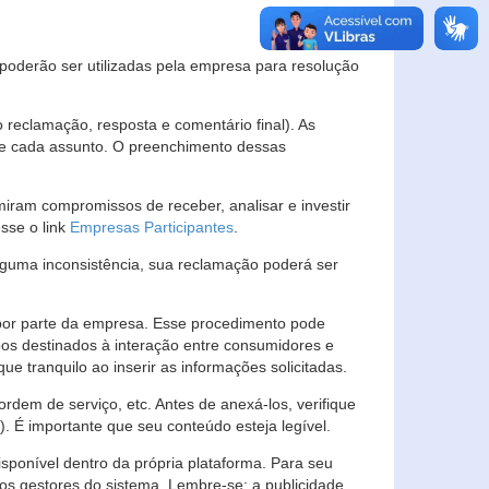
s poderão ser utilizadas pela empresa para resolução
eclamação, resposta e comentário final). As
 de cada assunto. O preenchimento dessas
ram compromissos de receber, analisar e investir
esse o link
Empresas Participantes
.
guma inconsistência, sua reclamação poderá ser
por parte da empresa. Esse procedimento pode
os destinados à interação entre consumidores e
 tranquilo ao inserir as informações solicitadas.
em de serviço, etc. Antes de anexá-los, verifique
t). É importante que seu conteúdo esteja legível.
sponível dentro da própria plataforma. Para seu
ãos gestores do sistema. Lembre-se: a publicidade