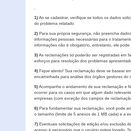
,
1)
Ao se cadastrar, verifique se todos os dados soli
do problema relatado.
2)
Para sua própria segurança, não preencha dados 
informações pessoais necessárias para o tratament
informações não é obrigatório, entretanto, ele pode 
3)
As reclamações só poderão ser registradas em fa
esforços para resolução dos problemas apresentad
4)
Fique atento! Sua reclamação deve se basear em
encaminhada para análise dos órgãos gestores do 
5)
Acompanhe o andamento de sua reclamação e fiqu
ocorrer para os casos em que algum dado relevante
empresas (com exceção dos campos de reclamação, re
6)
Para fundamentar sua reclamação, você pode anex
o tamanho (limite de 5 anexos de 1 MB cada) e a exte
7)
Eventuais solicitações de edição e/ou exclusão
acesso é necessário que o usuário esteja logado. S