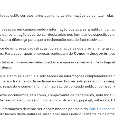
citados estão corretos, principalmente as informações de contato - ela
pessoais em campos onde a informação postada será pública (campo r
o da reclamação deverão ser declaradas nos formulários específicos
fazer a diferença para que a reclamação seja de fato resolvida.
ce de empresas cadastradas, ou seja, aquelas que previamente assumi
os. Para saber quais empresas participam do
Consumidor.gov.br
, ac
 fatos e informações relacionados à empresa reclamada. Caso haja al
sistema.
e atento às eventuais solicitações de informações complementares 
 para o tratamento da reclamação não houver sido prestado. Os camp
sposta e comentário final) não são de conteúdo público, por isso fique
ar documentos, tais como, comprovante de pagamento, nota fiscal, ord
nsão dos arquivos (pdf, doc e docx, xls e xlsx, jpg e gif, odt e ods, tx
 de informações deverão ser encaminhados por meio do
Fale Conosco
di
olicitações desta natureza serão analisadas individualmente pelos órg