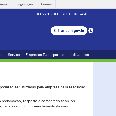
mação
Legislação
Canais
ACESSIBILIDADE
ALTO CONTRASTE
Entrar com
gov.br
re o Serviço
Empresas Participantes
Indicadores
s poderão ser utilizadas pela empresa para resolução
eclamação, resposta e comentário final). As
 de cada assunto. O preenchimento dessas