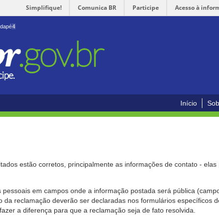
Simplifique!
Comunica BR
Participe
Acesso à infor
odapé
4
Início
Sob
citados estão corretos, principalmente as informações de contato - ela
pessoais em campos onde a informação postada será pública (campo r
o da reclamação deverão ser declaradas nos formulários específicos
fazer a diferença para que a reclamação seja de fato resolvida.