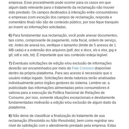
empresa. Esse procedimento pode ocorrer para os casos em que
algum dado relevante para o tratamento da reclamação não houver
sido prestado. Os campos destinados à interação entre consumidores
e empresas (com exceção dos campos de reclamação, resposta e
comentário final) não são de conteúdo público, por isso fique tranquilo
ao inserir as informações solicitadas.
6)
Para fundamentar sua reclamação, você pode anexar documentos,
tais como, comprovante de pagamento, nota fiscal, ordem de serviço,
etc. Antes de anexá-los, verifique o tamanho (limite de 5 anexos de 1
MB cada) e a extensão dos arquivos (pdf, doc e docx, xls e xlsx, jpg e
gif, odt e ods, txt). É importante que seu conteúdo esteja legível.
7)
Eventuais solicitações de edição e/ou exclusão de informações
deverão ser encaminhados por meio do
Fale Conosco
disponível
dentro da própria plataforma. Para seu acesso é necessário que o
usuário esteja logado. Solicitações desta natureza serão analisadas
individualmente pelos órgãos gestores do sistema. Lembre-se: a
publicidade das informações alimentadas pelos consumidores é
valiosa para a execução da Política Nacional de Relações de
Consumo, por isso, somente situações excepcionais e devidamente
fundamentadas motivarão a edição e/ou exclusão de algum dado da
plataforma.
8)
Não deixe de classificar a finalização do tratamento de sua
reclamação (
Resolvida ou Não Resolvida
), bem como registrar seu
nível de satisfação com o atendimento prestado pela empresa. Estas