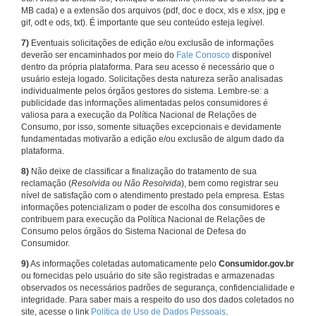
MB cada) e a extensão dos arquivos (pdf, doc e docx, xls e xlsx, jpg e
gif, odt e ods, txt). É importante que seu conteúdo esteja legível.
7)
Eventuais solicitações de edição e/ou exclusão de informações
deverão ser encaminhados por meio do
Fale Conosco
disponível
dentro da própria plataforma. Para seu acesso é necessário que o
usuário esteja logado. Solicitações desta natureza serão analisadas
individualmente pelos órgãos gestores do sistema. Lembre-se: a
publicidade das informações alimentadas pelos consumidores é
valiosa para a execução da Política Nacional de Relações de
Consumo, por isso, somente situações excepcionais e devidamente
fundamentadas motivarão a edição e/ou exclusão de algum dado da
plataforma.
8)
Não deixe de classificar a finalização do tratamento de sua
reclamação (
Resolvida ou Não Resolvida
), bem como registrar seu
nível de satisfação com o atendimento prestado pela empresa. Estas
informações potencializam o poder de escolha dos consumidores e
contribuem para execução da Política Nacional de Relações de
Consumo pelos órgãos do Sistema Nacional de Defesa do
Consumidor.
9)
As informações coletadas automaticamente pelo
Consumidor.gov.br
ou fornecidas pelo usuário do site são registradas e armazenadas
observados os necessários padrões de segurança, confidencialidade e
integridade. Para saber mais a respeito do uso dos dados coletados no
site, acesse o link
Política de Uso de Dados Pessoais
.