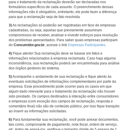
para o tratamento da reclamação deverão ser declaradas nos
formulários específicos de cada assunto. O preenchimento dessas
informações não é obrigatório, entretanto, ele pode fazer a diferença
para que a reclamação seja de fato resolvida.
3)
As reclamações só poderão ser registradas em face de empresas
cadastradas, ou seja, aquelas que previamente assumiram
compromissos de receber, analisar e investir esforços para resolução
dos problemas apresentados. Para saber quais empresas participam
do
Consumidor.gov.br
, acesse o link
Empresas Participantes
.
4)
Fique atento! Sua reclamação deve se basear em fatos e
informações relacionados à empresa reclamada. Caso haja alguma
inconsistência, sua reclamação poderá ser encaminhada para análise
dos órgãos gestores do sistema.
5)
Acompanhe o andamento de sua reclamação e fique atento às
eventuais solicitações de informações complementares por parte da
empresa. Esse procedimento pode ocorrer para os casos em que
algum dado relevante para o tratamento da reclamação não houver
sido prestado. Os campos destinados à interação entre consumidores
e empresas (com exceção dos campos de reclamação, resposta e
comentário final) não são de conteúdo público, por isso fique tranquilo
ao inserir as informações solicitadas.
6)
Para fundamentar sua reclamação, você pode anexar documentos,
tais como, comprovante de pagamento, nota fiscal, ordem de serviço,
etc. Antes de anexá-los, verifique o tamanho (limite de 5 anexos de 1