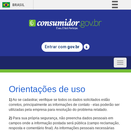
BRASIL
Simplifique!
Comunica BR
Participe
Acesso à informação
Entrar com
gov.br
Legislação
Canais
Toggle
naviga
Orientações de uso
1)
Ao se cadastrar, verifique se todos os dados solicitados estão
corretos, principalmente as informações de contato - elas poderão ser
utilizadas pela empresa para resolução do problema relatado.
2)
Para sua própria segurança, não preencha dados pessoais em
campos onde a informação postada será pública (campo reclamação,
resposta e comentário final). As informações pessoais necessárias