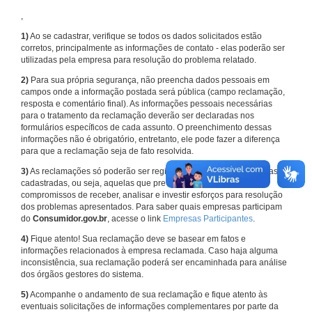
,
1)
Ao se cadastrar, verifique se todos os dados solicitados estão
corretos, principalmente as informações de contato - elas poderão ser
utilizadas pela empresa para resolução do problema relatado.
2)
Para sua própria segurança, não preencha dados pessoais em
campos onde a informação postada será pública (campo reclamação,
resposta e comentário final). As informações pessoais necessárias
para o tratamento da reclamação deverão ser declaradas nos
formulários específicos de cada assunto. O preenchimento dessas
informações não é obrigatório, entretanto, ele pode fazer a diferença
para que a reclamação seja de fato resolvida.
3)
As reclamações só poderão ser registradas em face de empresas
cadastradas, ou seja, aquelas que previamente assumiram
compromissos de receber, analisar e investir esforços para resolução
dos problemas apresentados. Para saber quais empresas participam
do
Consumidor.gov.br
, acesse o link
Empresas Participantes
.
4)
Fique atento! Sua reclamação deve se basear em fatos e
informações relacionados à empresa reclamada. Caso haja alguma
inconsistência, sua reclamação poderá ser encaminhada para análise
dos órgãos gestores do sistema.
5)
Acompanhe o andamento de sua reclamação e fique atento às
eventuais solicitações de informações complementares por parte da